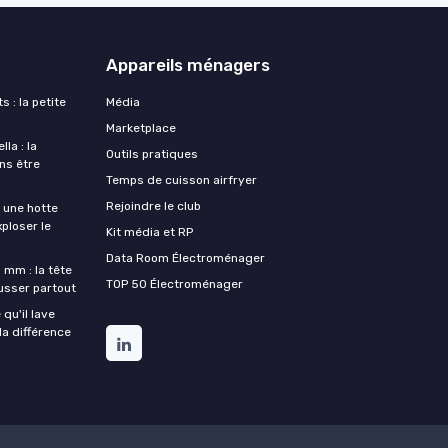
Appareils ménagers
s : la petite
Média
Marketplace
la : la
Outils pratiques
ans être
Temps de cuisson airfryer
Rejoindre le club
une hotte
xploser le
Kit média et RP
Data Room Électroménager
 mm : la tête
TOP 50 Électroménager
ousser partout
qu'il lave
la différence