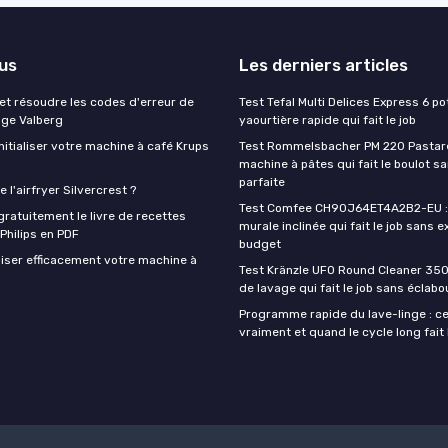
lus
Les derniers articles
t résoudre les codes d'erreur de
Test Tefal Multi Delices Express 6 pot
nge Valberg
yaourtière rapide qui fait le job
itialiser votre machine à café Krups
Test Rommelsbacher PM 220 Pastarel
machine à pâtes qui fait le boulot s
parfaite
 l'airfryer Silvercrest ?
Test Comfee CH90J64ET4A2B2-EU : 
ratuitement le livre de recettes
murale inclinée qui fait le job sans e
 Philips en PDF
budget
iser efficacement votre machine à
Test Kränzle UFO Round Cleaner 350
de lavage qui fait le job sans éclab
Programme rapide du lave-linge : ce 
vraiment et quand le cycle long fait 