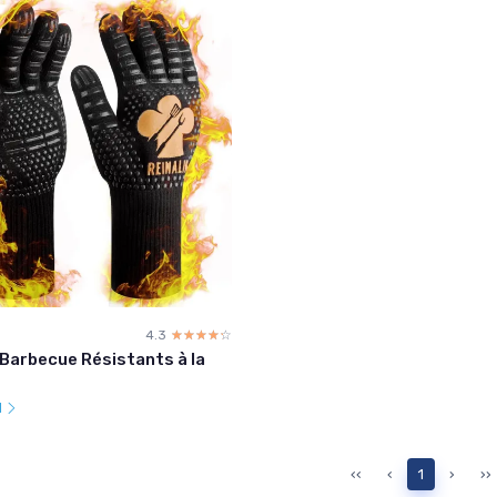
4.3
☆☆☆☆☆
★★★★★
Barbecue Résistants à la
l
‹‹
‹
1
›
››