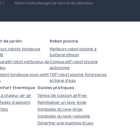
 ?
Notre méthodologie de test et de sélection
t de jardin
Robot piscine
eurs robots tondeuse
Meilleurs robot piscine à
il
batterie lithium
aratif robot nettoyeur de
Comparatif robot piscine
des
autonome
obot tondeuse pour petit
TOP robot piscine fond parois
n
et ligne d'eau
onfort thermique
Guides pratiques
à chaleur air-air
Temps de cuisson airfryer
fages d'appoint
Réinitialiser un lave-linge
ttes
Symboles du lave-linge
Symboles du lave-vaisselle
Détartrer une machine Krups