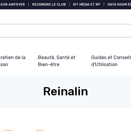
SSON AIRFRYER
|
REJOINDRE LE CLUB
|
KIT MÉDIA ET RP
|
DATA ROOM 
retien de la
Beauté, Santé et
Guides et Conseil
ison
Bien-être
d'Utilisation
Reinalin