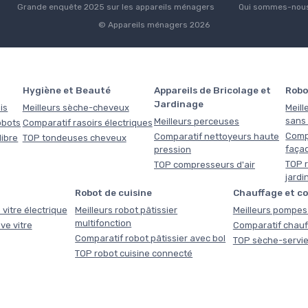
Grande enquête 2025 sur les appareils ménagers
Qui sommes-nous
© Appareils ménagers 2026
Hygiène et Beauté
Appareils de Bricolage et
Robo
Jardinage
is
Meilleurs sèche-cheveux
Meill
sans f
Meilleurs perceuses
obots
Comparatif rasoirs électriques
Comp
Comparatif nettoyeurs haute
libre
TOP tondeuses cheveux
faça
pression
TOP r
TOP compresseurs d'air
jardi
Robot de cuisine
Chauffage et c
 vitre électrique
Meilleurs robot pâtissier
Meilleurs pompes 
multifonction
ve vitre
Comparatif chauf
Comparatif robot pâtissier avec bol
TOP sèche-servie
TOP robot cuisine connecté