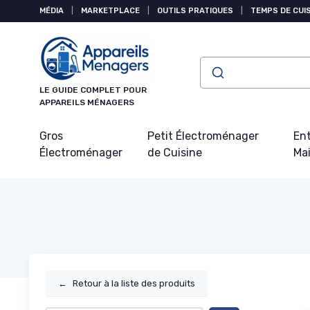
Panneau de gestion des cookies
MÉDIA
|
MARKETPLACE
|
OUTILS PRATIQUES
|
TEMPS DE CUI
LE GUIDE COMPLET POUR
APPAREILS MÉNAGERS
Gros
Petit Électroménager
Ent
Électroménager
de Cuisine
Ma
←
Retour à la liste des produits