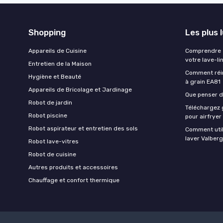
Shopping
Les plus 
Appareils de Cuisine
Comprendre e
votre lave-li
Entretien de la Maison
Comment réin
Hygiène et Beauté
à grain EA81
Appareils de Bricolage et Jardinage
Que penser de
Robot de jardin
Téléchargez g
Robot piscine
pour airfryer
Robot aspirateur et entretien des sols
Comment util
laver Valberg
Robot lave-vitres
Robot de cuisine
Autres produits et accessoires
Chauffage et confort thermique