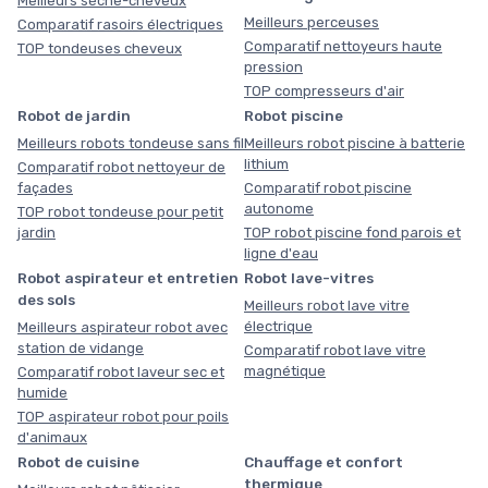
Meilleurs sèche-cheveux
Meilleurs perceuses
Comparatif rasoirs électriques
Comparatif nettoyeurs haute
TOP tondeuses cheveux
pression
TOP compresseurs d'air
Robot de jardin
Robot piscine
Meilleurs robots tondeuse sans fil
Meilleurs robot piscine à batterie
lithium
Comparatif robot nettoyeur de
façades
Comparatif robot piscine
autonome
TOP robot tondeuse pour petit
jardin
TOP robot piscine fond parois et
ligne d'eau
Robot aspirateur et entretien
Robot lave-vitres
des sols
Meilleurs robot lave vitre
électrique
Meilleurs aspirateur robot avec
station de vidange
Comparatif robot lave vitre
magnétique
Comparatif robot laveur sec et
humide
TOP aspirateur robot pour poils
d'animaux
Robot de cuisine
Chauffage et confort
thermique