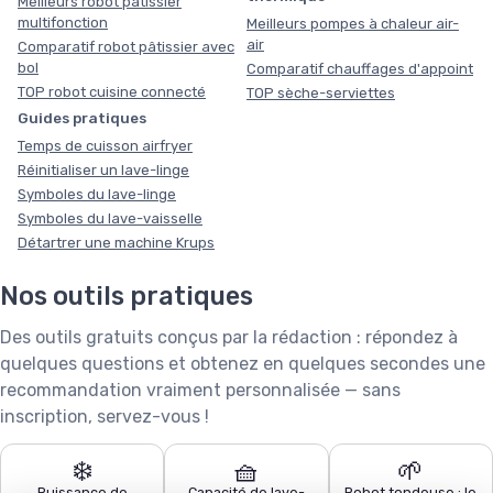
Meilleurs robot pâtissier
multifonction
Meilleurs pompes à chaleur air-
air
Comparatif robot pâtissier avec
bol
Comparatif chauffages d'appoint
TOP robot cuisine connecté
TOP sèche-serviettes
Guides pratiques
Temps de cuisson airfryer
Réinitialiser un lave-linge
Symboles du lave-linge
Symboles du lave-vaisselle
Détartrer une machine Krups
Nos outils pratiques
Des outils gratuits conçus par la rédaction : répondez à
quelques questions et obtenez en quelques secondes une
recommandation vraiment personnalisée — sans
inscription, servez-vous !
❄️
🧺
🌱
Puissance de
Capacité de lave-
Robot tondeuse : le