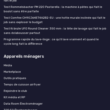
fait le job
Test Rommelsbacher PM 220 Pastarella : la machine à pâtes qui fait le
boulot sans être parfaite
Test Comfee CH90J64ET4A2B2-EU : une hotte murale inclinée qui fait le
job sans exploser le budget
Test Kränzle UFO Round Cleaner 350 mm : la tête de lavage qui fait le job
sans éclabousser partout
Programme rapide du lave-linge : ce qu'il lave vraiment et quand le
cycle long fait la différence
Appareils ménagers
Média
Marketplace
Outils pratiques
Temps de cuisson airfryer
Rejoindre le club
Kit média et RP
Data Room Électroménager