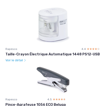
Rapesco
4.4
☆☆☆☆☆
★★★★★
Taille-Crayon Électrique Automatique 1448 PS12-USB
Voir le détail
Rapesco
4.5
☆☆☆☆☆
★★★★★
Pince-Agrafeuse 1056 ECO Beluga