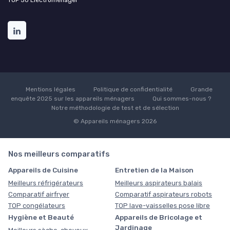
TOP 50 Électroménager
Mentions légales
Politique de confidentialité
Grande
enquête 2025 sur les appareils ménagers
Qui sommes-nous ?
Notre méthodologie de test et de sélection
© Appareils ménagers 2026
Nos meilleurs comparatifs
Appareils de Cuisine
Entretien de la Maison
Meilleurs réfrigérateurs
Meilleurs aspirateurs balais
Comparatif airfryer
Comparatif aspirateurs robots
TOP congélateurs
TOP lave-vaisselles pose libre
Hygiène et Beauté
Appareils de Bricolage et
Jardinage