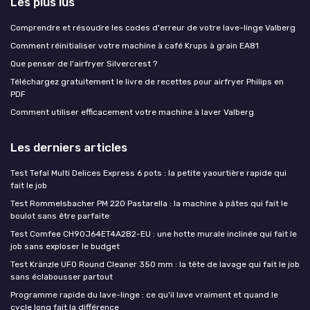
Les plus lus
Comprendre et résoudre les codes d'erreur de votre lave-linge Valberg
Comment réinitialiser votre machine à café Krups à grain EA81
Que penser de l'airfryer Silvercrest ?
Téléchargez gratuitement le livre de recettes pour airfryer Philips en
PDF
Comment utiliser efficacement votre machine à laver Valberg
Les derniers articles
Test Tefal Multi Delices Express 6 pots : la petite yaourtière rapide qui
fait le job
Test Rommelsbacher PM 220 Pastarella : la machine à pâtes qui fait le
boulot sans être parfaite
Test Comfee CH90J64ET4A2B2-EU : une hotte murale inclinée qui fait le
job sans exploser le budget
Test Kränzle UFO Round Cleaner 350 mm : la tête de lavage qui fait le job
sans éclabousser partout
Programme rapide du lave-linge : ce qu'il lave vraiment et quand le
cycle long fait la différence