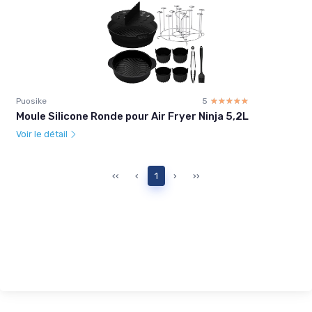
Puosike
5
☆☆☆☆☆
★★★★★
Moule Silicone Ronde pour Air Fryer Ninja 5,2L
Voir le détail
‹‹
‹
1
›
››