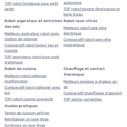
autonome
TOP robot tondeuse pour petit
jardin
TOP robot piscine fond parois et
ligne d'eau
Robot aspirateur et entretien
Robot lave-vitres
des sols
Meilleurs robot lave vitre
électrique
Meilleurs aspirateur robot avec
station de vidange
Comparatif robot lave vitre
magnétique
Comparatif robot laveur sec et
humide
TOP aspirateur robot pour poils
d'animaux
Robot de cuisine
Chauffage et confort
thermique
Meilleurs robot pâtissier
multifonction
Meilleurs pompes à chaleur air-
air
Comparatif robot pâtissier avec
bol
Comparatif chauffages d'appoint
TOP robot cuisine connecté
TOP sèche-serviettes
Guides pratiques
Temps de cuisson airfryer
Réinitialiser un lave-linge
Symboles du lave-linge