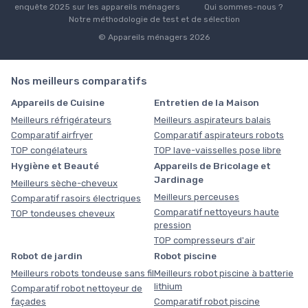
enquête 2025 sur les appareils ménagers
Qui sommes-nous ?
Notre méthodologie de test et de sélection
© Appareils ménagers 2026
Nos meilleurs comparatifs
Appareils de Cuisine
Entretien de la Maison
Meilleurs réfrigérateurs
Meilleurs aspirateurs balais
Comparatif airfryer
Comparatif aspirateurs robots
TOP congélateurs
TOP lave-vaisselles pose libre
Hygiène et Beauté
Appareils de Bricolage et
Jardinage
Meilleurs sèche-cheveux
Meilleurs perceuses
Comparatif rasoirs électriques
Comparatif nettoyeurs haute
TOP tondeuses cheveux
pression
TOP compresseurs d'air
Robot de jardin
Robot piscine
Meilleurs robots tondeuse sans fil
Meilleurs robot piscine à batterie
lithium
Comparatif robot nettoyeur de
façades
Comparatif robot piscine