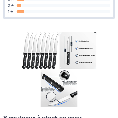
2 ★
1 ★
8 couteaux à steak en acier