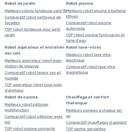
Robot de jardin
Robot piscine
Meilleurs robots tondeuse sans fil
Meilleurs robot piscine à batterie
lithium
Comparatif robot nettoyeur de
façades
Comparatif robot piscine
autonome
TOP robot tondeuse pour petit
jardin
TOP robot piscine fond parois et
ligne d'eau
Robot aspirateur et entretien
Robot lave-vitres
des sols
Meilleurs robot lave vitre
électrique
Meilleurs aspirateur robot avec
station de vidange
Comparatif robot lave vitre
magnétique
Comparatif robot laveur sec et
humide
TOP aspirateur robot pour poils
d'animaux
Robot de cuisine
Chauffage et confort
thermique
Meilleurs robot pâtissier
multifonction
Meilleurs pompes à chaleur air-
air
Comparatif robot pâtissier avec
bol
Comparatif chauffages d'appoint
TOP robot cuisine connecté
TOP sèche-serviettes