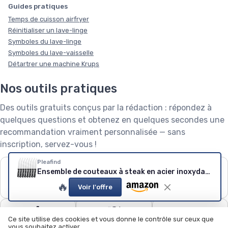
Guides pratiques
Temps de cuisson airfryer
Réinitialiser un lave-linge
Symboles du lave-linge
Symboles du lave-vaisselle
Détartrer une machine Krups
Nos outils pratiques
Des outils gratuits conçus par la rédaction : répondez à
quelques questions et obtenez en quelques secondes une
recommandation vraiment personnalisée — sans
inscription, servez-vous !
Pleafind
❄️
🧺
🌱
Ensemble de couteaux à steak en acier inoxydable (8 pcs)
Puissance de
Capacité de lave-
Robot tondeuse : le
🔥
Voir l'offre
climatiseur
linge
calculateur
🧹
🍽️
🏊
Ce site utilise des cookies et vous donne le contrôle sur ceux que
Quel aspirateur
Configurateur lave-
Quel robot piscine ?
vous souhaitez activer