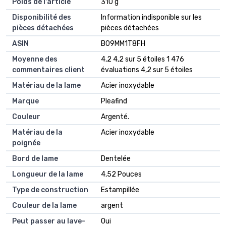
Poids de l'article
‎310 g
Disponibilité des
‎Information indisponible sur les
pièces détachées
pièces détachées
ASIN
B09MM1T8FH
Moyenne des
4,2 4,2 sur 5 étoiles 1 476
commentaires client
évaluations 4,2 sur 5 étoiles
Matériau de la lame
Acier inoxydable
Marque
Pleafind
Couleur
Argenté.
Matériau de la
Acier inoxydable
poignée
Bord de lame
Dentelée
Longueur de la lame
4,52 Pouces
Type de construction
Estampillée
Couleur de la lame
argent
Peut passer au lave-
Oui