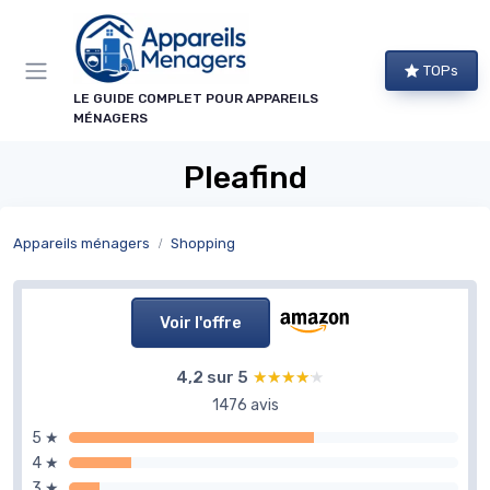
Panneau de gestion des cookies
TOPs
LE GUIDE COMPLET POUR APPAREILS
MÉNAGERS
Pleafind
Appareils ménagers
Shopping
Voir l'offre
4,2 sur 5
★★★★★
★★★★★
1476 avis
5 ★
4 ★
3 ★