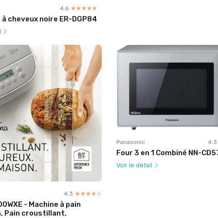
4.6
☆☆☆☆☆
★★★★★
 à cheveux noire ER-DGP84
l
Panasonic
4.3
Four 3 en 1 Combiné NN-CD
Voir le détail
4.3
☆☆☆☆☆
★★★★★
0WXE - Machine à pain
, Pain croustillant,