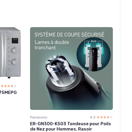
☆☆☆☆☆
★★★★★
575MEPG
Panasonic
4.3
☆☆☆☆☆
★★★★★
ER-GN300-K503 Tondeuse pour Poils
de Nez pour Hommes, Rasoir