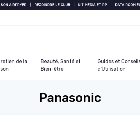
SSON AIRFRYER
|
REJOINDRE LE CLUB
|
KIT MÉDIA ET RP
|
DATA ROOM 
retien de la
Beauté, Santé et
Guides et Conseil
ison
Bien-être
d'Utilisation
Panasonic