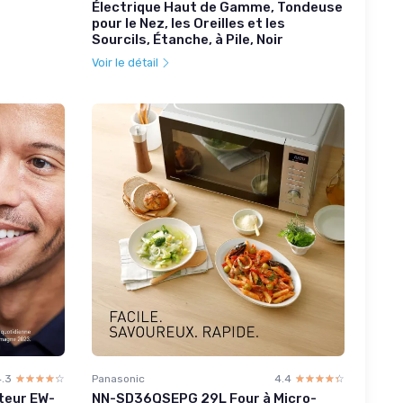
Électrique Haut de Gamme, Tondeuse
pour le Nez, les Oreilles et les
Sourcils, Étanche, à Pile, Noir
Voir le détail
4.3
☆☆☆☆☆
★★★★★
Panasonic
4.4
☆☆☆☆☆
★★★★★
ateur EW-
NN-SD36QSEPG 29L Four à Micro-