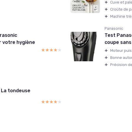
+
Cuve et pale
+
Croûte de pa
+
Machine trè
Panasonic
rasonic
Test Panas
r votre hygiène
coupe sans
★★★★★
★★★★★
+
Moteur puis
+
Bonne auton
+
Précision d
 La tondeuse
★★★★★
★★★★★