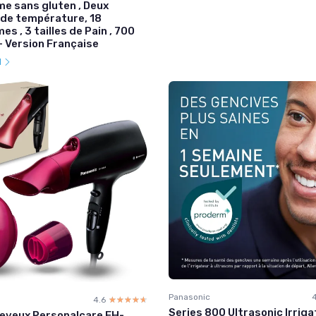
e sans gluten , Deux
de température, 18
s , 3 tailles de Pain , 700
 – Version Française
l
Panasonic
4.6
☆☆☆☆☆
★★★★★
Series 800 Ultrasonic Irrig
eveux Personalcare EH-