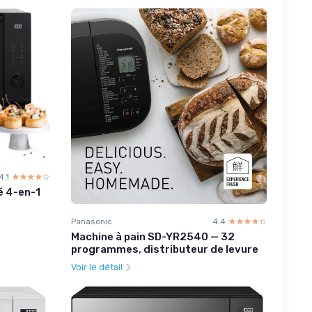
4.1
☆☆☆☆☆
★★★★★
é 4-en-1
Panasonic
4.4
☆☆☆☆☆
★★★★★
Machine à pain SD-YR2540 — 32
programmes, distributeur de levure
Voir le détail