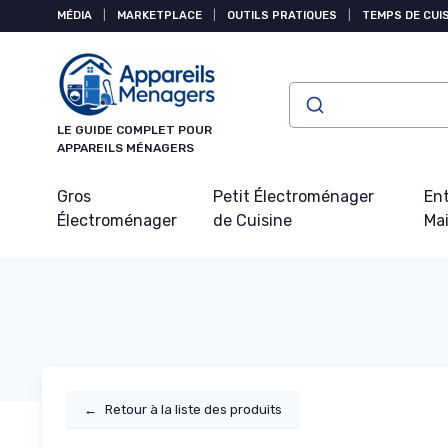
Panneau de gestion des cookies
MÉDIA
|
MARKETPLACE
|
OUTILS PRATIQUES
|
TEMPS DE CUI
LE GUIDE COMPLET POUR
APPAREILS MÉNAGERS
Gros
Petit Électroménager
Ent
Électroménager
de Cuisine
Ma
←
Retour à la liste des produits