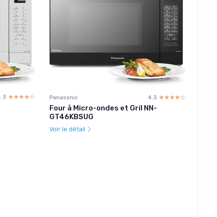
4.3
☆☆☆☆☆
★★★★★
Panasonic
4.3
☆☆☆☆☆
★★★★★
Four à Micro-ondes et Gril NN-
GT46KBSUG
Voir le détail