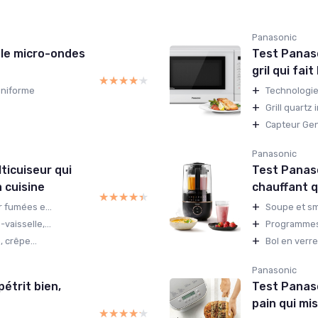
Panasonic
le micro-ondes
Test Panas
gril qui fai
★★★★★
★★★★★
+
uniforme
Technologie
+
Grill quartz
+
Capteur Gen
Panasonic
ticuiseur qui
Test Panas
a cuisine
chauffant q
★★★★★
★★★★★
+
r fumées e...
Soupe et sm
+
aisselle,...
Programmes 
+
, crêpe...
Bol en verre
Panasonic
étrit bien,
Test Panas
pain qui mi
★★★★★
★★★★★