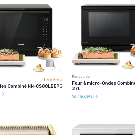
Panasonic
4.1
☆☆☆☆☆
★★★★★
Four à micro-Ondes Combin
des Combiné NN-CS88LBEPG
27L
l
Voir le détail