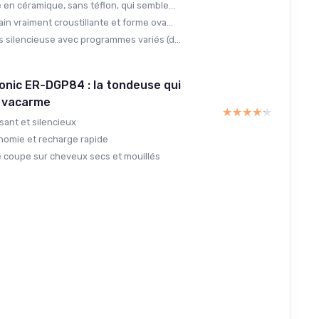
 en céramique, sans téflon, qui semble...
in vraiment croustillante et forme ova...
s silencieuse avec programmes variés (d...
onic ER-DGP84 : la tondeuse qui
 vacarme
★★★★★
★★★★★
sant et silencieux
omie et recharge rapide
e coupe sur cheveux secs et mouillés