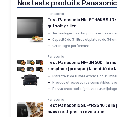
Nos tests produits Panasonic
Panasonic
Test Panasonic NN-GT46KBSUG : 
qui sait griller
+
Technologie Inverter pour une cuisson 
+
Capacité de 31 litres et plateau de 34 cm
+
Gril intégré performant
Panasonic
Test Panasonic NF-GM600 : le mul
remplace (presque) la moitié de l
+
Extracteur de fumée efficace pour limite
+
Plaques et accessoires compatibles lave-v
+
Polyvalence réelle (grill, vapeur, mijotage
Panasonic
Test Panasonic SD-YR2540 : elle p
mais c'est pas la révolution