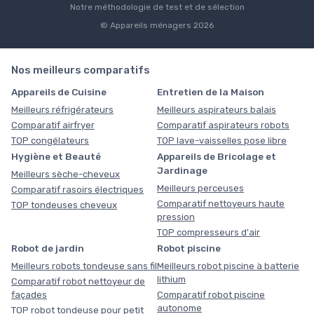
Notre méthodologie de test et de sélection
© Appareils ménagers 2026
Nos meilleurs comparatifs
Appareils de Cuisine
Entretien de la Maison
Meilleurs réfrigérateurs
Meilleurs aspirateurs balais
Comparatif airfryer
Comparatif aspirateurs robots
TOP congélateurs
TOP lave-vaisselles pose libre
Hygiène et Beauté
Appareils de Bricolage et
Jardinage
Meilleurs sèche-cheveux
Meilleurs perceuses
Comparatif rasoirs électriques
Comparatif nettoyeurs haute
TOP tondeuses cheveux
pression
TOP compresseurs d'air
Robot de jardin
Robot piscine
Meilleurs robots tondeuse sans fil
Meilleurs robot piscine à batterie
lithium
Comparatif robot nettoyeur de
façades
Comparatif robot piscine
autonome
TOP robot tondeuse pour petit