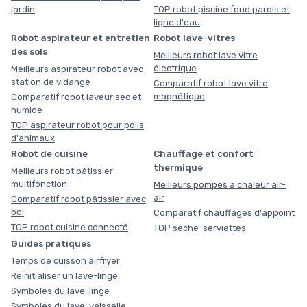
jardin
TOP robot piscine fond parois et
ligne d'eau
Robot aspirateur et entretien
Robot lave-vitres
des sols
Meilleurs robot lave vitre
électrique
Meilleurs aspirateur robot avec
station de vidange
Comparatif robot lave vitre
magnétique
Comparatif robot laveur sec et
humide
TOP aspirateur robot pour poils
d'animaux
Robot de cuisine
Chauffage et confort
thermique
Meilleurs robot pâtissier
multifonction
Meilleurs pompes à chaleur air-
air
Comparatif robot pâtissier avec
bol
Comparatif chauffages d'appoint
TOP robot cuisine connecté
TOP sèche-serviettes
Guides pratiques
Temps de cuisson airfryer
Réinitialiser un lave-linge
Symboles du lave-linge
Symboles du lave-vaisselle