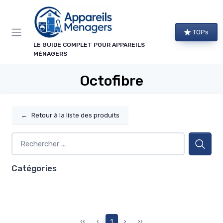
Panneau de gestion des cookies
TOPs
LE GUIDE COMPLET POUR APPAREILS
MÉNAGERS
Octofibre
←
Retour à la liste des produits
Catégories
‹‹
‹
1
›
››