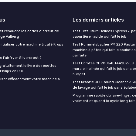
lus
Les derniers articles
t résoudre les codes d'erreur de
Test Tefal Multi Delices Express 6 pot
nge Valberg
yaourtière rapide qui fait le job
itialiser votre machine à café Krups
Test Rommelsbacher PM 220 Pastarel
machine à pâtes qui fait le boulot s
parfaite
 l'airfryer Silvercrest ?
Test Comfee CH90J64ET4A2B2-EU : 
ratuitement le livre de recettes
murale inclinée qui fait le job sans e
 Philips en PDF
budget
iser efficacement votre machine à
Test Kränzle UFO Round Cleaner 350
de lavage qui fait le job sans éclab
Programme rapide du lave-linge : ce 
vraiment et quand le cycle long fait 