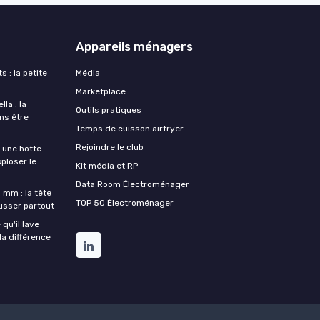
Appareils ménagers
s : la petite
Média
Marketplace
la : la
Outils pratiques
ans être
Temps de cuisson airfryer
Rejoindre le club
une hotte
xploser le
Kit média et RP
Data Room Électroménager
 mm : la tête
TOP 50 Électroménager
ousser partout
qu'il lave
la différence