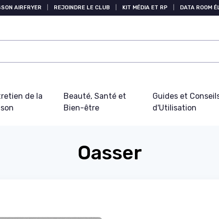
SSON AIRFRYER
|
REJOINDRE LE CLUB
|
KIT MÉDIA ET RP
|
DATA ROOM 
retien de la
Beauté, Santé et
Guides et Conseil
ison
Bien-être
d'Utilisation
Oasser