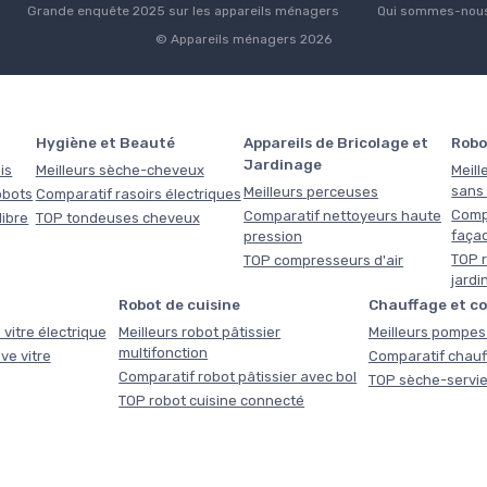
Grande enquête 2025 sur les appareils ménagers
Qui sommes-nous
© Appareils ménagers 2026
Hygiène et Beauté
Appareils de Bricolage et
Robo
Jardinage
is
Meilleurs sèche-cheveux
Meill
sans f
Meilleurs perceuses
obots
Comparatif rasoirs électriques
Comp
Comparatif nettoyeurs haute
libre
TOP tondeuses cheveux
faça
pression
TOP r
TOP compresseurs d'air
jardi
Robot de cuisine
Chauffage et c
 vitre électrique
Meilleurs robot pâtissier
Meilleurs pompes 
multifonction
ve vitre
Comparatif chauf
Comparatif robot pâtissier avec bol
TOP sèche-servie
TOP robot cuisine connecté