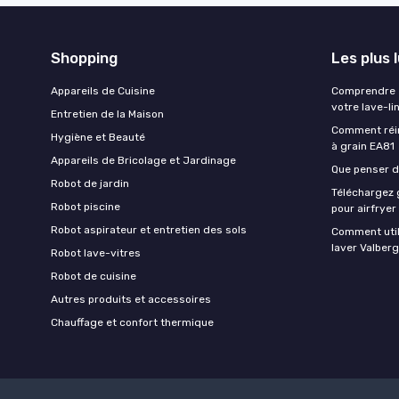
Shopping
Les plus 
Appareils de Cuisine
Comprendre e
votre lave-li
Entretien de la Maison
Comment réin
Hygiène et Beauté
à grain EA81
Appareils de Bricolage et Jardinage
Que penser de
Robot de jardin
Téléchargez g
Robot piscine
pour airfryer
Robot aspirateur et entretien des sols
Comment util
laver Valberg
Robot lave-vitres
Robot de cuisine
Autres produits et accessoires
Chauffage et confort thermique