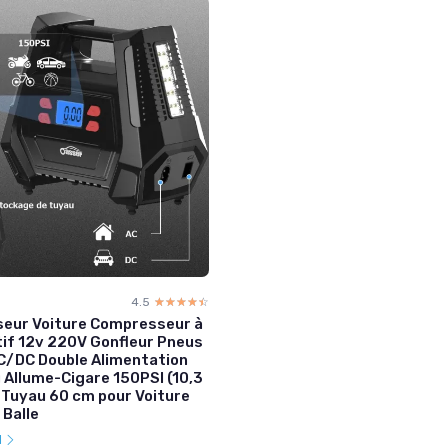
4.5
☆☆☆☆☆
★★★★★
eur Voiture Compresseur à
tif 12v 220V Gonfleur Pneus
C/DC Double Alimentation
 Allume-Cigare 150PSI (10,3
 Tuyau 60 cm pour Voiture
 Balle
l