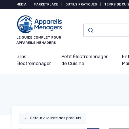
Panneau de gestion des cookies
MÉDIA
|
MARKETPLACE
|
OUTILS PRATIQUES
|
TEMPS DE CUI
LE GUIDE COMPLET POUR
APPAREILS MÉNAGERS
Gros
Petit Électroménager
Ent
Électroménager
de Cuisine
Ma
←
Retour à la liste des produits