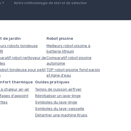
 ?
Notre méthodologie de test et de sélection
t de jardin
Robot piscine
eurs robots tondeuse
Meilleurs robot piscine à
il
batterie lithium
aratif robot nettoyeur de
Comparatif robot piscine
des
autonome
obot tondeuse pour petit
TOP robot piscine fond parois
n
et ligne d'eau
onfort thermique
Guides pratiques
à chaleur air-air
Temps de cuisson airfryer
fages d'appoint
Réinitialiser un lave-linge
ttes
Symboles du lave-linge
Symboles du lave-vaisselle
Détartrer une machine Krups