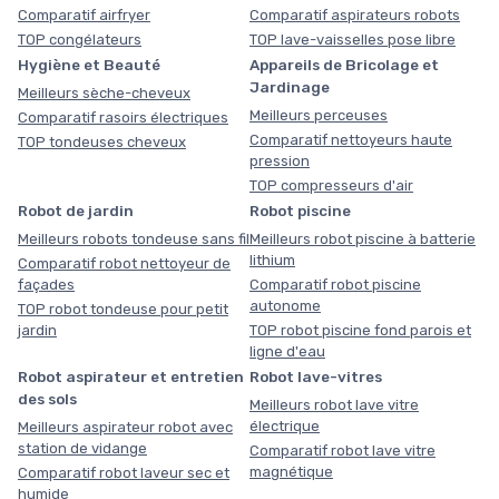
Comparatif airfryer
Comparatif aspirateurs robots
TOP congélateurs
TOP lave-vaisselles pose libre
Hygiène et Beauté
Appareils de Bricolage et
Jardinage
Meilleurs sèche-cheveux
Meilleurs perceuses
Comparatif rasoirs électriques
Comparatif nettoyeurs haute
TOP tondeuses cheveux
pression
TOP compresseurs d'air
Robot de jardin
Robot piscine
Meilleurs robots tondeuse sans fil
Meilleurs robot piscine à batterie
lithium
Comparatif robot nettoyeur de
façades
Comparatif robot piscine
autonome
TOP robot tondeuse pour petit
jardin
TOP robot piscine fond parois et
ligne d'eau
Robot aspirateur et entretien
Robot lave-vitres
des sols
Meilleurs robot lave vitre
électrique
Meilleurs aspirateur robot avec
station de vidange
Comparatif robot lave vitre
magnétique
Comparatif robot laveur sec et
humide