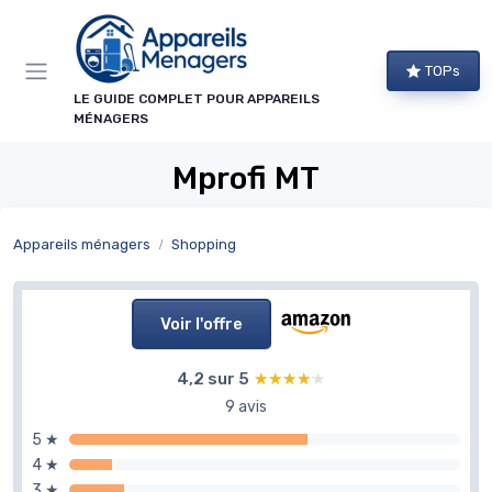
Panneau de gestion des cookies
TOPs
LE GUIDE COMPLET POUR APPAREILS
MÉNAGERS
Mprofi MT
Appareils ménagers
Shopping
Voir l'offre
4,2 sur 5
★★★★★
★★★★★
9 avis
5 ★
4 ★
3 ★