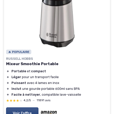
🔥 POPULAIRE
RUSSELL HOBBS
Mixeur Smoothie Portable
＋
Portable
et
compact
＋
Léger
pour un transport facile
＋
Puissant
avec 4 lames en inox
＋
Inclut
une gourde portable 600ml sans BPA
＋
Facile à nettoyer
, compatible lave-vaisselle
★★★★★
★★★★★
4,2/5
—
11891 avis
Voir l'offre