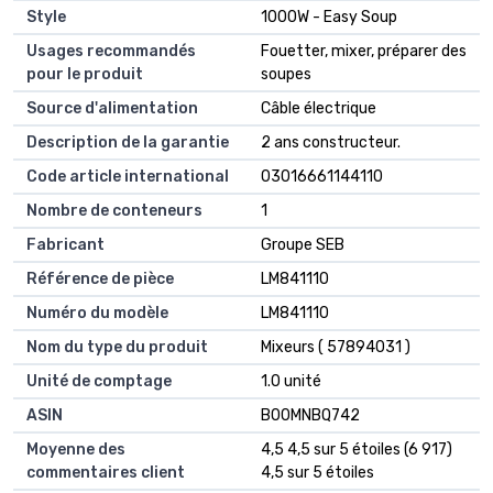
Style
1000W - Easy Soup
Usages recommandés
Fouetter, mixer, préparer des
pour le produit
soupes
Source d'alimentation
Câble électrique
Description de la garantie
2 ans constructeur.
Code article international
03016661144110
Nombre de conteneurs
1
Fabricant
Groupe SEB
Référence de pièce
LM841110
Numéro du modèle
LM841110
Nom du type du produit
Mixeurs ( 57894031 )
Unité de comptage
1.0 unité
ASIN
B00MNBQ742
Moyenne des
4,5 4,5 sur 5 étoiles (6 917)
commentaires client
4,5 sur 5 étoiles