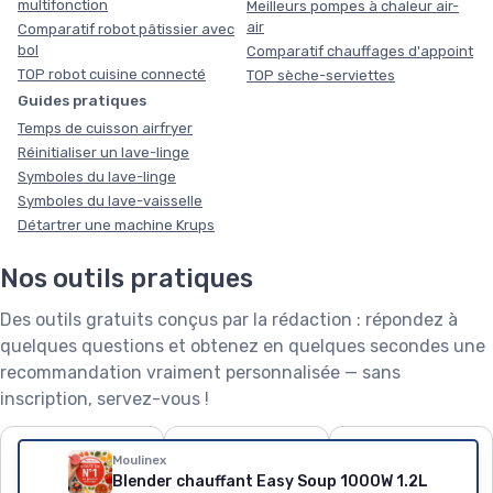
multifonction
Meilleurs pompes à chaleur air-
air
Comparatif robot pâtissier avec
bol
Comparatif chauffages d'appoint
TOP robot cuisine connecté
TOP sèche-serviettes
Guides pratiques
Temps de cuisson airfryer
Réinitialiser un lave-linge
Symboles du lave-linge
Symboles du lave-vaisselle
Détartrer une machine Krups
Nos outils pratiques
Des outils gratuits conçus par la rédaction : répondez à
quelques questions et obtenez en quelques secondes une
recommandation vraiment personnalisée — sans
inscription, servez-vous !
❄️
🧺
🌱
Moulinex
Puissance de
Capacité de lave-
Robot tondeuse : le
Blender chauffant Easy Soup 1000W 1.2L
climatiseur
linge
calculateur