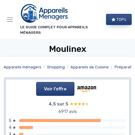
Panneau de gestion des cookies
TOPs
LE GUIDE COMPLET POUR APPAREILS
MÉNAGERS
Moulinex
Appareils ménagers
Shopping
Appareils de Cuisine
Préparatio
Voir l'offre
4,5 sur 5
★★★★★
★★★★★
6917 avis
5 ★
4 ★
3 ★