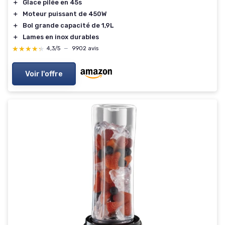
＋
Glace pilée en 45s
＋
Moteur puissant de 450W
＋
Bol grande capacité de 1,9L
＋
Lames en inox durables
★★★★★
★★★★★
4,3/5
—
9902 avis
Voir l'offre