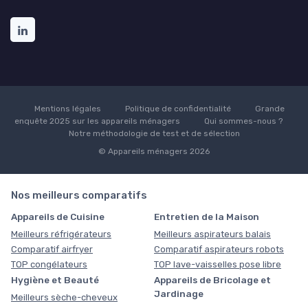
Mentions légales
Politique de confidentialité
Grande
enquête 2025 sur les appareils ménagers
Qui sommes-nous ?
Notre méthodologie de test et de sélection
© Appareils ménagers 2026
Nos meilleurs comparatifs
Appareils de Cuisine
Entretien de la Maison
Meilleurs réfrigérateurs
Meilleurs aspirateurs balais
Comparatif airfryer
Comparatif aspirateurs robots
TOP congélateurs
TOP lave-vaisselles pose libre
Hygiène et Beauté
Appareils de Bricolage et
Jardinage
Meilleurs sèche-cheveux