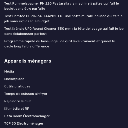
Test Rommelsbacher PM 220 Pastarella : la machine à pâtes qui fait le
boulot sans être parfaite
Test Comfee CH90J64ET4A2B2-EU : une hotte murale inclinée qui fait le
job sans exploser le budget
Test Kränzle UFO Round Cleaner 350 mm : la tête de lavage qui fait le job
sans éclabousser partout
Programme rapide du lave-linge : ce qu'il lave vraiment et quand le
cycle long fait la différence
Appareils ménagers
Média
Marketplace
Outils pratiques
Temps de cuisson airfryer
Rejoindre le club
Kit média et RP
Data Room Électroménager
TOP 50 Électroménager