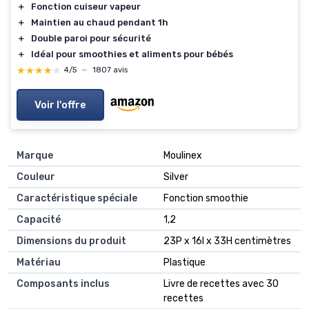
＋
Fonction cuiseur vapeur
＋
Maintien au chaud pendant 1h
＋
Double paroi pour sécurité
＋
Idéal pour smoothies et aliments pour bébés
★★★★★
★★★★★
4/5
—
1807 avis
Voir l'offre
Marque
Moulinex
Couleur
Silver
Caractéristique spéciale
Fonction smoothie
Capacité
1,2
Dimensions du produit
23P x 16l x 33H centimètres
Matériau
Plastique
Composants inclus
Livre de recettes avec 30
recettes