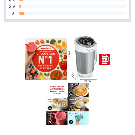
2 ★
1 ★