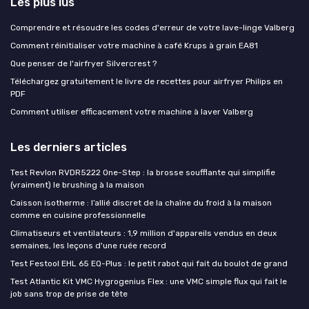
Les plus lus
Comprendre et résoudre les codes d'erreur de votre lave-linge Valberg
Comment réinitialiser votre machine à café Krups à grain EA81
Que penser de l'airfryer Silvercrest ?
Téléchargez gratuitement le livre de recettes pour airfryer Philips en
PDF
Comment utiliser efficacement votre machine à laver Valberg
Les derniers articles
Test Revlon RVDR5222 One-Step : la brosse soufflante qui simplifie
(vraiment) le brushing à la maison
Caisson isotherme : l’allié discret de la chaîne du froid à la maison
comme en cuisine professionnelle
Climatiseurs et ventilateurs : 1,9 million d'appareils vendus en deux
semaines, les leçons d'une ruée record
Test Festool EHL 65 EQ-Plus : le petit rabot qui fait du boulot de grand
Test Atlantic Kit VMC Hygrogenius Flex : une VMC simple flux qui fait le
job sans trop de prise de tête