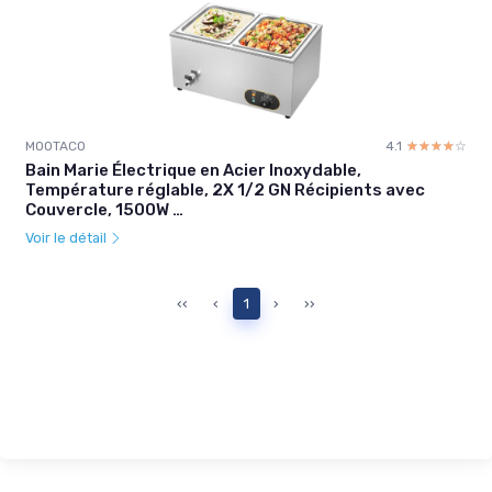
MOOTACO
4.1
☆☆☆☆☆
★★★★★
Bain Marie Électrique en Acier Inoxydable,
Température réglable, 2X 1/2 GN Récipients avec
Couvercle, 1500W …
Voir le détail
‹‹
‹
1
›
››