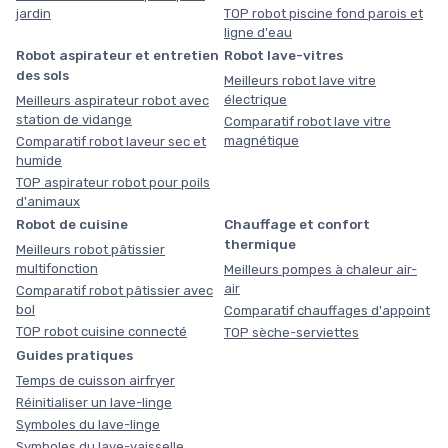
jardin
TOP robot piscine fond parois et
ligne d'eau
Robot aspirateur et entretien
Robot lave-vitres
des sols
Meilleurs robot lave vitre
électrique
Meilleurs aspirateur robot avec
station de vidange
Comparatif robot lave vitre
magnétique
Comparatif robot laveur sec et
humide
TOP aspirateur robot pour poils
d'animaux
Robot de cuisine
Chauffage et confort
thermique
Meilleurs robot pâtissier
multifonction
Meilleurs pompes à chaleur air-
air
Comparatif robot pâtissier avec
bol
Comparatif chauffages d'appoint
TOP robot cuisine connecté
TOP sèche-serviettes
Guides pratiques
Temps de cuisson airfryer
Réinitialiser un lave-linge
Symboles du lave-linge
Symboles du lave-vaisselle