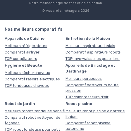
Notre méthodologie de test et de sélection
© Appareils ménagers 2026
Nos meilleurs comparatifs
Appareils de Cuisine
Entretien de la Maison
Meilleurs réfrigérateurs
Meilleurs aspirateurs balais
Comparatif airfryer
Comparatif aspirateurs robots
TOP congélateurs
TOP lave-vaisselles pose libre
Hygiène et Beauté
Appareils de Bricolage et
Jardinage
Meilleurs sèche-cheveux
Meilleurs perceuses
Comparatif rasoirs électriques
Comparatif nettoyeurs haute
TOP tondeuses cheveux
pression
TOP compresseurs d'air
Robot de jardin
Robot piscine
Meilleurs robots tondeuse sans fil
Meilleurs robot piscine à batterie
lithium
Comparatif robot nettoyeur de
façades
Comparatif robot piscine
autonome
TOP robot tondeuse pour petit