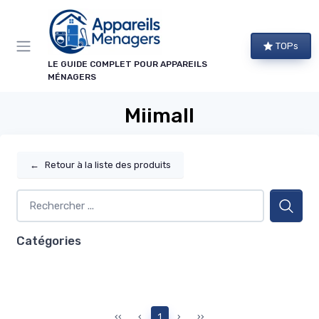
Panneau de gestion des cookies
TOPs
LE GUIDE COMPLET POUR APPAREILS
MÉNAGERS
Miimall
←
Retour à la liste des produits
Catégories
‹‹
‹
1
›
››