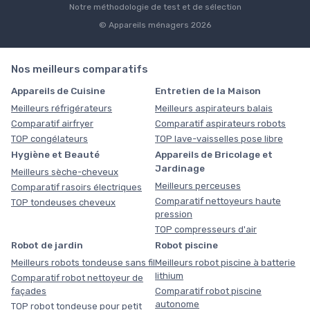
Notre méthodologie de test et de sélection
© Appareils ménagers 2026
Nos meilleurs comparatifs
Appareils de Cuisine
Entretien de la Maison
Meilleurs réfrigérateurs
Meilleurs aspirateurs balais
Comparatif airfryer
Comparatif aspirateurs robots
TOP congélateurs
TOP lave-vaisselles pose libre
Hygiène et Beauté
Appareils de Bricolage et
Jardinage
Meilleurs sèche-cheveux
Meilleurs perceuses
Comparatif rasoirs électriques
Comparatif nettoyeurs haute
TOP tondeuses cheveux
pression
TOP compresseurs d'air
Robot de jardin
Robot piscine
Meilleurs robots tondeuse sans fil
Meilleurs robot piscine à batterie
lithium
Comparatif robot nettoyeur de
façades
Comparatif robot piscine
autonome
TOP robot tondeuse pour petit