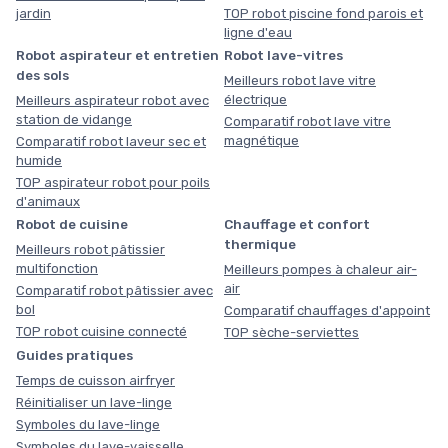
jardin
TOP robot piscine fond parois et
ligne d'eau
Robot aspirateur et entretien
Robot lave-vitres
des sols
Meilleurs robot lave vitre
électrique
Meilleurs aspirateur robot avec
station de vidange
Comparatif robot lave vitre
magnétique
Comparatif robot laveur sec et
humide
TOP aspirateur robot pour poils
d'animaux
Robot de cuisine
Chauffage et confort
thermique
Meilleurs robot pâtissier
multifonction
Meilleurs pompes à chaleur air-
air
Comparatif robot pâtissier avec
bol
Comparatif chauffages d'appoint
TOP robot cuisine connecté
TOP sèche-serviettes
Guides pratiques
Temps de cuisson airfryer
Réinitialiser un lave-linge
Symboles du lave-linge
Symboles du lave-vaisselle