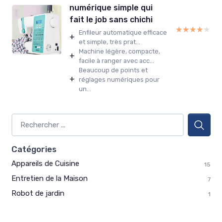
numérique simple qui
fait le job sans chichi
★★★★★
★★★★★
Enfileur automatique efficace
+
et simple, très prat...
Machine légère, compacte,
+
facile à ranger avec acc...
Beaucoup de points et
+
réglages numériques pour
un...
Catégories
Appareils de Cuisine
15
Entretien de la Maison
7
Robot de jardin
1