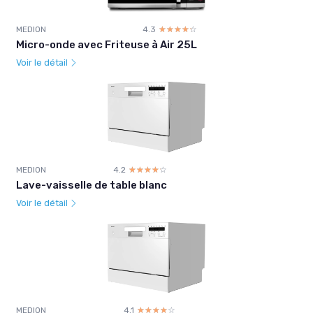
MEDION
4.3
☆☆☆☆☆
★★★★★
Micro-onde avec Friteuse à Air 25L
Voir le détail
MEDION
4.2
☆☆☆☆☆
★★★★★
Lave-vaisselle de table blanc
Voir le détail
MEDION
4.1
☆☆☆☆☆
★★★★★