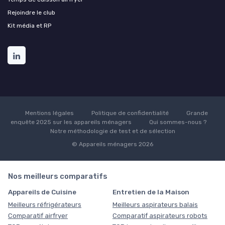
Rejoindre le club
Kit média et RP
Mentions légales
Politique de confidentialité
Grande
enquête 2025 sur les appareils ménagers
Qui sommes-nous ?
Notre méthodologie de test et de sélection
© Appareils ménagers 2026
Nos meilleurs comparatifs
Appareils de Cuisine
Entretien de la Maison
Meilleurs réfrigérateurs
Meilleurs aspirateurs balais
Comparatif airfryer
Comparatif aspirateurs robots