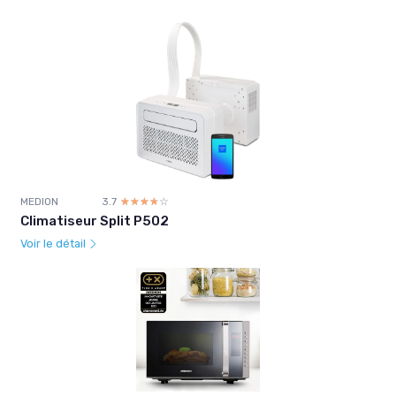
MEDION
3.7
☆☆☆☆☆
★★★★★
Climatiseur Split P502
Voir le détail