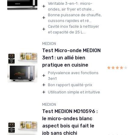
Véritable 3-en-1 : micro-
+
ondes, air fryer et chale...
Bonne puissance de chauffe,
+
cuissons rapides et ré...
Cavité inox facile à nettoyer
+
et capacité de 25 L...
MEDION
Test Micro-onde MEDION
3en1 : un allié bien
pratique en cuisine
★★★★★
★★★★★
Polyvalence avec fonctions
+
3en1
+
Bon rapport qualité-prix
+
Utilisation simple et intuitive
MEDION
Test MEDION MD10596 :
le micro-ondes blanc
aspect bois qui fait le
job sans chichi