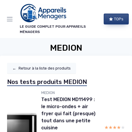
Panneau de gestion des cookies
TOPs
LE GUIDE COMPLET POUR APPAREILS
MÉNAGERS
MEDION
←
Retour à la liste des produits
Nos tests produits MEDION
MEDION
Test MEDION MD11499 :
le micro-ondes + air
fryer qui fait (presque)
tout dans une petite
★★★★★
★★★★★
cuisine