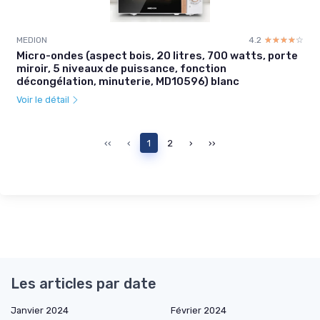
MEDION
4.2
☆☆☆☆☆
★★★★★
Micro-ondes (aspect bois, 20 litres, 700 watts, porte
miroir, 5 niveaux de puissance, fonction
décongélation, minuterie, MD10596) blanc
Voir le détail
‹‹
‹
1
2
›
››
Les articles par date
Janvier 2024
Février 2024