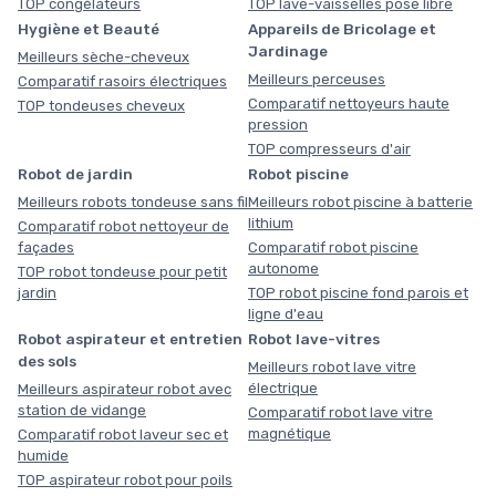
TOP congélateurs
TOP lave-vaisselles pose libre
Hygiène et Beauté
Appareils de Bricolage et
Jardinage
Meilleurs sèche-cheveux
Meilleurs perceuses
Comparatif rasoirs électriques
Comparatif nettoyeurs haute
TOP tondeuses cheveux
pression
TOP compresseurs d'air
Robot de jardin
Robot piscine
Meilleurs robots tondeuse sans fil
Meilleurs robot piscine à batterie
lithium
Comparatif robot nettoyeur de
façades
Comparatif robot piscine
autonome
TOP robot tondeuse pour petit
jardin
TOP robot piscine fond parois et
ligne d'eau
Robot aspirateur et entretien
Robot lave-vitres
des sols
Meilleurs robot lave vitre
électrique
Meilleurs aspirateur robot avec
station de vidange
Comparatif robot lave vitre
magnétique
Comparatif robot laveur sec et
humide
TOP aspirateur robot pour poils