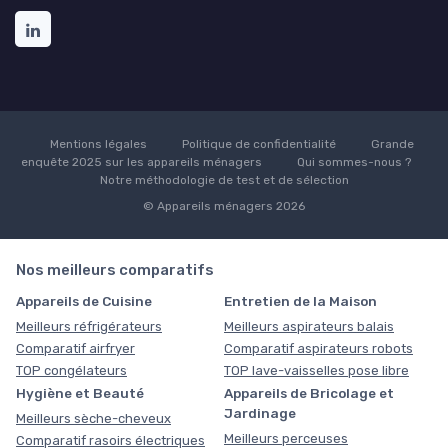
Mentions légales
Politique de confidentialité
Grande
enquête 2025 sur les appareils ménagers
Qui sommes-nous ?
Notre méthodologie de test et de sélection
© Appareils ménagers 2026
Nos meilleurs comparatifs
Appareils de Cuisine
Entretien de la Maison
Meilleurs réfrigérateurs
Meilleurs aspirateurs balais
Comparatif airfryer
Comparatif aspirateurs robots
TOP congélateurs
TOP lave-vaisselles pose libre
Hygiène et Beauté
Appareils de Bricolage et
Jardinage
Meilleurs sèche-cheveux
Meilleurs perceuses
Comparatif rasoirs électriques