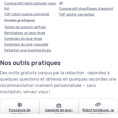
air
Comparatif robot pâtissier avec
bol
Comparatif chauffages d'appoint
TOP robot cuisine connecté
TOP sèche-serviettes
Guides pratiques
Temps de cuisson airfryer
Réinitialiser un lave-linge
Symboles du lave-linge
Symboles du lave-vaisselle
Détartrer une machine Krups
Nos outils pratiques
Des outils gratuits conçus par la rédaction : répondez à
quelques questions et obtenez en quelques secondes une
recommandation vraiment personnalisée — sans
inscription, servez-vous !
❄️
🧺
🌱
Puissance de
Capacité de lave-
Robot tondeuse : le
climatiseur
linge
calculateur