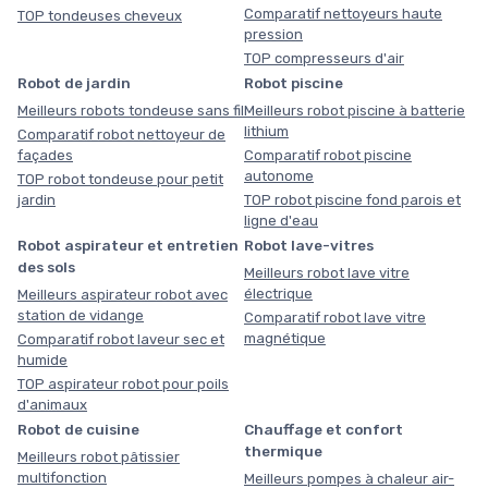
Comparatif nettoyeurs haute
TOP tondeuses cheveux
pression
TOP compresseurs d'air
Robot de jardin
Robot piscine
Meilleurs robots tondeuse sans fil
Meilleurs robot piscine à batterie
lithium
Comparatif robot nettoyeur de
façades
Comparatif robot piscine
autonome
TOP robot tondeuse pour petit
jardin
TOP robot piscine fond parois et
ligne d'eau
Robot aspirateur et entretien
Robot lave-vitres
des sols
Meilleurs robot lave vitre
électrique
Meilleurs aspirateur robot avec
station de vidange
Comparatif robot lave vitre
magnétique
Comparatif robot laveur sec et
humide
TOP aspirateur robot pour poils
d'animaux
Robot de cuisine
Chauffage et confort
thermique
Meilleurs robot pâtissier
multifonction
Meilleurs pompes à chaleur air-