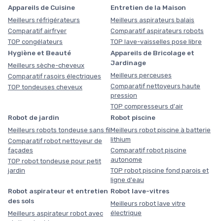
Appareils de Cuisine
Entretien de la Maison
Meilleurs réfrigérateurs
Meilleurs aspirateurs balais
Comparatif airfryer
Comparatif aspirateurs robots
TOP congélateurs
TOP lave-vaisselles pose libre
Hygiène et Beauté
Appareils de Bricolage et
Jardinage
Meilleurs sèche-cheveux
Meilleurs perceuses
Comparatif rasoirs électriques
Comparatif nettoyeurs haute
TOP tondeuses cheveux
pression
TOP compresseurs d'air
Robot de jardin
Robot piscine
Meilleurs robots tondeuse sans fil
Meilleurs robot piscine à batterie
lithium
Comparatif robot nettoyeur de
façades
Comparatif robot piscine
autonome
TOP robot tondeuse pour petit
jardin
TOP robot piscine fond parois et
ligne d'eau
Robot aspirateur et entretien
Robot lave-vitres
des sols
Meilleurs robot lave vitre
électrique
Meilleurs aspirateur robot avec