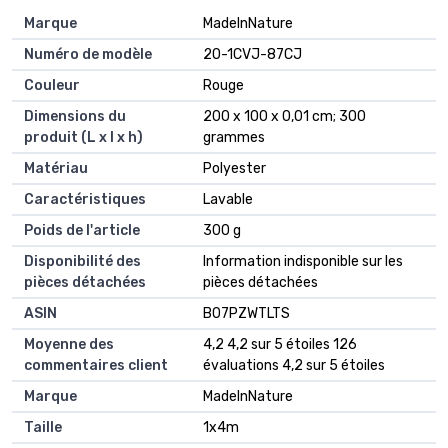
Marque
‎MadeInNature
Numéro de modèle
‎2O-1CVJ-87CJ
Couleur
‎Rouge
Dimensions du
‎200 x 100 x 0,01 cm; 300
produit (L x l x h)
grammes
Matériau
‎Polyester
Caractéristiques
‎Lavable
Poids de l'article
‎300 g
Disponibilité des
‎Information indisponible sur les
pièces détachées
pièces détachées
ASIN
B07PZWTLTS
Moyenne des
4,2 4,2 sur 5 étoiles 126
commentaires client
évaluations 4,2 sur 5 étoiles
Marque
MadeInNature
Taille
1x4m