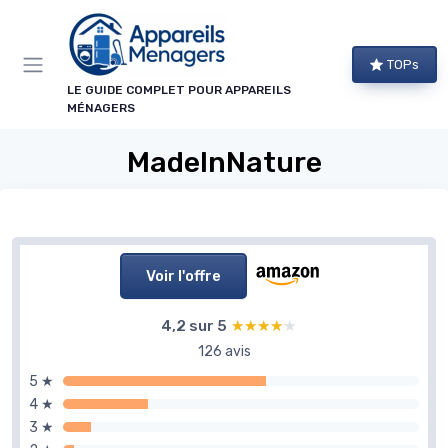
Panneau de gestion des cookies
TOPs
LE GUIDE COMPLET POUR APPAREILS
MÉNAGERS
MadeInNature
Voir l'offre
4,2 sur 5
★★★★★
★★★★★
126 avis
5 ★
4 ★
3 ★