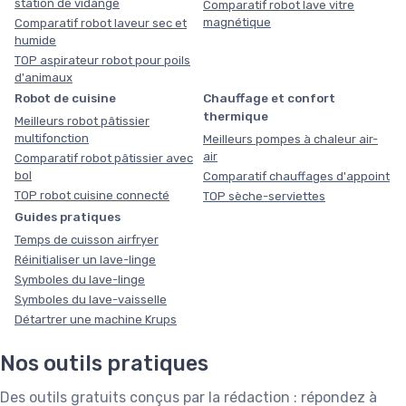
station de vidange
Comparatif robot lave vitre
magnétique
Comparatif robot laveur sec et
humide
TOP aspirateur robot pour poils
d'animaux
Robot de cuisine
Chauffage et confort
thermique
Meilleurs robot pâtissier
multifonction
Meilleurs pompes à chaleur air-
air
Comparatif robot pâtissier avec
bol
Comparatif chauffages d'appoint
TOP robot cuisine connecté
TOP sèche-serviettes
Guides pratiques
Temps de cuisson airfryer
Réinitialiser un lave-linge
Symboles du lave-linge
Symboles du lave-vaisselle
Détartrer une machine Krups
Nos outils pratiques
Des outils gratuits conçus par la rédaction : répondez à