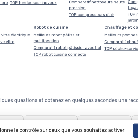
Comp
Comparatif nettoyeurs haute
libre
TOP tondeuses cheveux
faça
pression
TOP r
TOP compresseurs d'air
jardi
Robot de cuisine
Chauffage et c
 vitre électrique
Meilleurs robot pâtissier
Meilleurs pompes 
multifonction
ve vitre
Comparatif chauf
Comparatif robot pâtissier avec bol
TOP sèche-servie
TOP robot cuisine connecté
quelques questions et obtenez en quelques secondes une re

🧹
🍽️
use : le
Quel aspirateur choisir ?
Configurateur lave-
 donne le contrôle sur ceux que vous souhaitez activer
teur
vaisselle