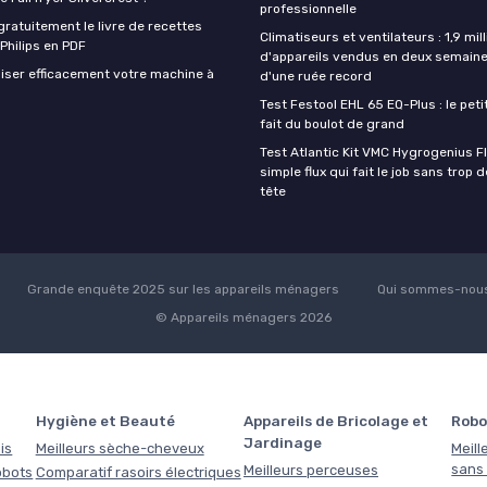
professionnelle
ratuitement le livre de recettes
Climatiseurs et ventilateurs : 1,9 mill
 Philips en PDF
d'appareils vendus en deux semaine
iser efficacement votre machine à
d'une ruée record
Test Festool EHL 65 EQ-Plus : le peti
fait du boulot de grand
Test Atlantic Kit VMC Hygrogenius F
simple flux qui fait le job sans trop 
tête
Grande enquête 2025 sur les appareils ménagers
Qui sommes-nous
© Appareils ménagers 2026
Hygiène et Beauté
Appareils de Bricolage et
Robo
Jardinage
is
Meilleurs sèche-cheveux
Meill
sans f
Meilleurs perceuses
obots
Comparatif rasoirs électriques