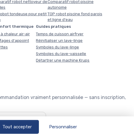
aratif robot nettoyeur de
Comparatif robot piscine
des
autonome
obot tondeuse pour petit
TOP robot piscine fond parois
n
et ligne d'eau
onfort thermique
Guides pratiques
à chaleur air-air
Temps de cuisson airfryer
fages d'appoint
Réinitialiser un lave-linge
ttes
Symboles du lave-linge
Symboles du lave-vaisselle
Détartrer une machine Krups
commandation vraiment personnalisée — sans inscription,
🏊
Quel robot piscine ?
Tout accepter
Personnaliser