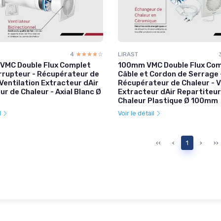
4
☆☆☆☆☆
★★★★★
LIRAST
VMC Double Flux Complet
100mm VMC Double Flux Com
rrupteur - Récupérateur de
Câble et Cordon de Serrage 
 Ventilation Extracteur dAir
Récupérateur de Chaleur - V
ur de Chaleur - Axial Blanc Ø
Extracteur dAir Repartiteur
Chaleur Plastique Ø 100mm
l
Voir le détail
‹‹
‹
1
›
››