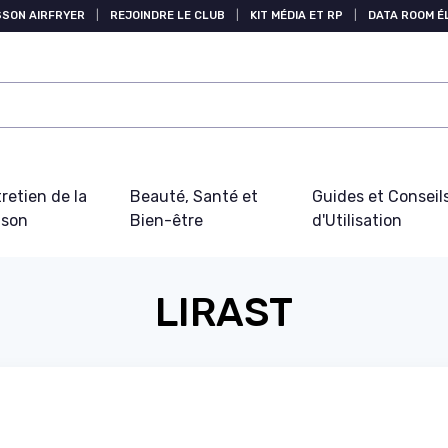
SSON AIRFRYER
|
REJOINDRE LE CLUB
|
KIT MÉDIA ET RP
|
DATA ROOM 
retien de la
Beauté, Santé et
Guides et Conseil
ison
Bien-être
d'Utilisation
LIRAST