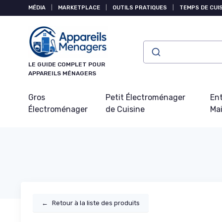
Panneau de gestion des cookies
MÉDIA
|
MARKETPLACE
|
OUTILS PRATIQUES
|
TEMPS DE CUI
LE GUIDE COMPLET POUR
APPAREILS MÉNAGERS
Gros
Petit Électroménager
Ent
Électroménager
de Cuisine
Ma
←
Retour à la liste des produits