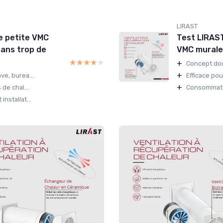
LIRAST
e petite VMC
Test LIRAST
 sans trop de
VMC murale q
★★★★★
★★★★★
+
Concept dou
+
ve, burea...
Efficace pour
+
 de chal...
Consommation
nstallat...