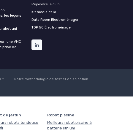
Rejoindre le club
ion
Kit média et RP
s, les leçons
Data Room Électroménager
TOP 50 Électroménager
t rabot qui
lex : une VMC
de prise de
 ?
Notre méthodologie de test et de sélection
t de jardin
Robot piscine
eurs robots tondeuse
Meilleurs robot piscine à
il
batterie lithium