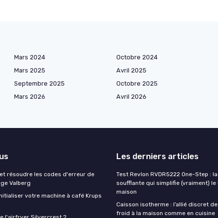
Mars 2024
Octobre 2024
Mars 2025
Avril 2025
Septembre 2025
Octobre 2025
Mars 2026
Avril 2026
lus
Les derniers articles
t résoudre les codes d'erreur de
Test Revlon RVDR5222 One-Step : la
nge Valberg
soufflante qui simplifie (vraiment) le
maison
itialiser votre machine à café Krups
Caisson isotherme : l’allié discret de
froid à la maison comme en cuisine
 l'airfryer Silvercrest ?