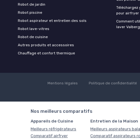
Robot de jardin
Téléchargez g
Robot piscine
pour airfryer
Robot aspirateur et entretien des sols
Comment util
laver Valberg
Robot lave-vitres
Robot de cuisine
Autres produits et accessoires
Chauffage et confort thermique
Mentions légales
Politique de confidentialité
Nos meilleurs comparatifs
Appareils de Cuisine
Entretien de la Maison
Meilleurs réfrigérateurs
Meilleurs aspirateurs bala
Comparatif airfryer
Comparatif aspirateurs r