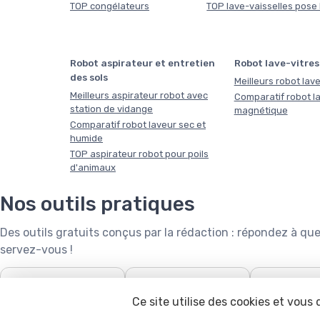
TOP congélateurs
TOP lave-vaisselles pose 
Robot aspirateur et entretien
Robot lave-vitres
des sols
Meilleurs robot lave
Meilleurs aspirateur robot avec
Comparatif robot la
station de vidange
magnétique
Comparatif robot laveur sec et
humide
TOP aspirateur robot pour poils
d'animaux
Nos outils pratiques
Des outils gratuits conçus par la rédaction : répondez à 
servez-vous !
❄️
🧺

Puissance de climatiseur
Capacité de lave-linge
Robot tonde
Ce site utilise des cookies et vous
calcula