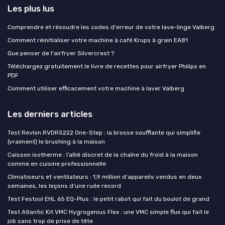
Les plus lus
Comprendre et résoudre les codes d'erreur de votre lave-linge Valberg
Comment réinitialiser votre machine à café Krups à grain EA81
Que penser de l'airfryer Silvercrest ?
Téléchargez gratuitement le livre de recettes pour airfryer Philips en
PDF
Comment utiliser efficacement votre machine à laver Valberg
Les derniers articles
Test Revlon RVDR5222 One-Step : la brosse soufflante qui simplifie
(vraiment) le brushing à la maison
Caisson isotherme : l’allié discret de la chaîne du froid à la maison
comme en cuisine professionnelle
Climatiseurs et ventilateurs : 1,9 million d'appareils vendus en deux
semaines, les leçons d'une ruée record
Test Festool EHL 65 EQ-Plus : le petit rabot qui fait du boulot de grand
Test Atlantic Kit VMC Hygrogenius Flex : une VMC simple flux qui fait le
job sans trop de prise de tête