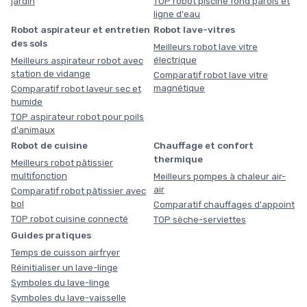
jardin
TOP robot piscine fond parois et
ligne d'eau
Robot aspirateur et entretien
Robot lave-vitres
des sols
Meilleurs robot lave vitre
électrique
Meilleurs aspirateur robot avec
station de vidange
Comparatif robot lave vitre
magnétique
Comparatif robot laveur sec et
humide
TOP aspirateur robot pour poils
d'animaux
Robot de cuisine
Chauffage et confort
thermique
Meilleurs robot pâtissier
multifonction
Meilleurs pompes à chaleur air-
air
Comparatif robot pâtissier avec
bol
Comparatif chauffages d'appoint
TOP robot cuisine connecté
TOP sèche-serviettes
Guides pratiques
Temps de cuisson airfryer
Réinitialiser un lave-linge
Symboles du lave-linge
Symboles du lave-vaisselle