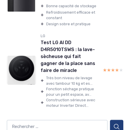
+
Bonne capacité de stockage
Refroidissement efficace et
+
constant
+
Design sobre et pratique
LG
Test LG AI DD
D4R5010TSWS : la lave-
sècheuse qui fait
gagner de la place sans
★★★★★
★★★★★
faire de miracle
Très bon niveau de lavage
+
avec tambour 10 kg et es...
Fonction séchage pratique
+
pour un petit espace, av...
Construction sérieuse avec
+
moteur Inverter Direct...