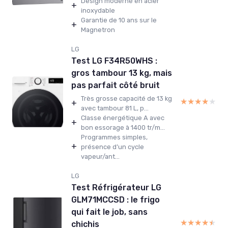
Design moderne en acier
+
inoxydable
Garantie de 10 ans sur le
+
Magnetron
LG
Test LG F34R50WHS :
gros tambour 13 kg, mais
pas parfait côté bruit
Très grosse capacité de 13 kg
★★★★★
★★★★★
+
avec tambour 81 L, p...
Classe énergétique A avec
+
bon essorage à 1400 tr/m...
Programmes simples,
+
présence d’un cycle
vapeur/ant...
LG
Test Réfrigérateur LG
GLM71MCCSD : le frigo
qui fait le job, sans
★★★★★
★★★★★
chichis