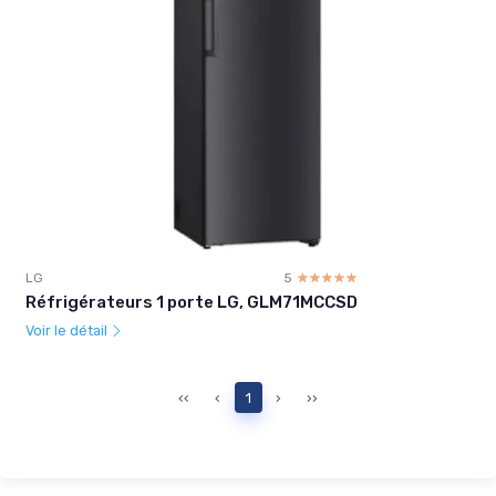
LG
5
☆☆☆☆☆
★★★★★
Réfrigérateurs 1 porte LG, GLM71MCCSD
Voir le détail
‹‹
‹
1
›
››