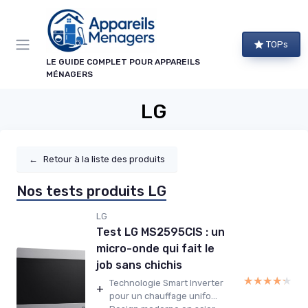
Panneau de gestion des cookies
TOPs
LE GUIDE COMPLET POUR APPAREILS
MÉNAGERS
LG
←
Retour à la liste des produits
Nos tests produits LG
LG
Test LG MS2595CIS : un
micro-onde qui fait le
job sans chichis
★★★★★
★★★★★
Technologie Smart Inverter
+
pour un chauffage unifo...