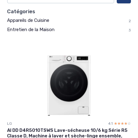
Catégories
Appareils de Cuisine
2
Entretien de la Maison
3
LG
4.1
☆☆☆☆☆
★★★★★
AI DD D4R5010TSWS Lave-sécheuse 10/6 kg Série R5
Classe D, Machine à laver et sèche-linge ensemble,