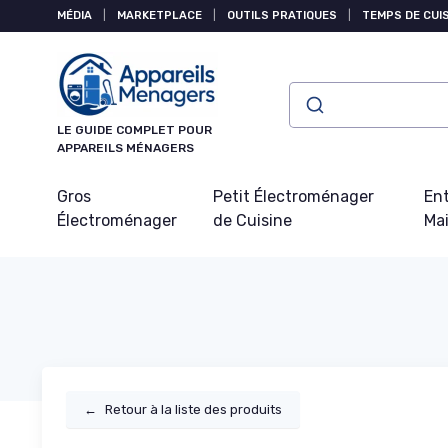
Panneau de gestion des cookies
MÉDIA
|
MARKETPLACE
|
OUTILS PRATIQUES
|
TEMPS DE CUI
LE GUIDE COMPLET POUR
APPAREILS MÉNAGERS
Gros
Petit Électroménager
Ent
Électroménager
de Cuisine
Ma
←
Retour à la liste des produits