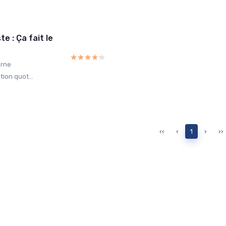
 : Ça fait le
★★★★★
★★★★★
erne
tion quot...
‹‹
‹
1
›
››