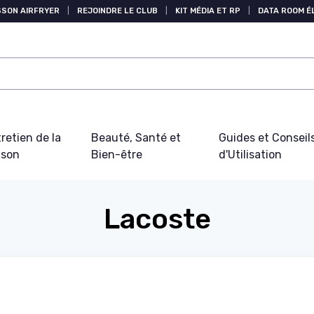
SSON AIRFRYER
|
REJOINDRE LE CLUB
|
KIT MÉDIA ET RP
|
DATA ROOM 
retien de la
Beauté, Santé et
Guides et Conseil
ison
Bien-être
d'Utilisation
Lacoste