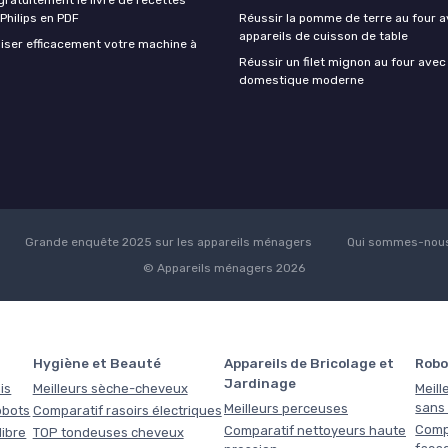
 Philips en PDF
Réussir la pomme de terre au four a
appareils de cuisson de table
iser efficacement votre machine à
Réussir un filet mignon au four avec
domestique moderne
Grande enquête 2025 sur les appareils ménagers
Qui sommes-nous
© Appareils ménagers 2026
Hygiène et Beauté
Appareils de Bricolage et
Robo
Jardinage
is
Meilleurs sèche-cheveux
Meill
sans f
Meilleurs perceuses
obots
Comparatif rasoirs électriques
Comp
Comparatif nettoyeurs haute
libre
TOP tondeuses cheveux