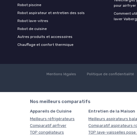
Robot piscine
pour airfryer
Robot aspirateur et entretien des sols
Comment util
laver Valberg
Robot lave-vitres
Robot de cuisine
Autres produits et accessoires
Chauffage et confort thermique
Mentions légales
Politique de confidentialité
Nos meilleurs comparatifs
Appareils de Cuisine
Entretien de la Maison
Meilleurs réfrigérateurs
Meilleurs aspirateurs bala
Comparatif airfryer
Comparatif aspirateurs r
TOP congélateurs
TOP lave-vaisselles pose 