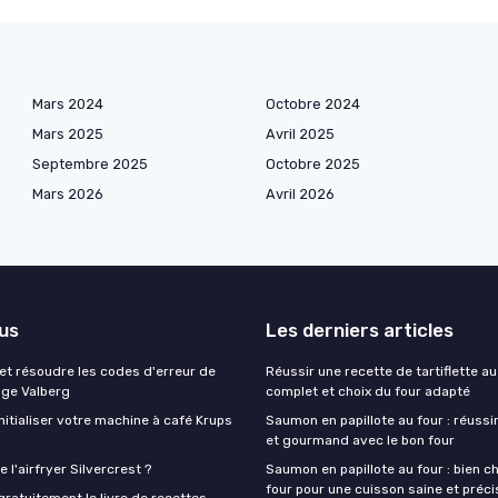
Mars 2024
Octobre 2024
Mars 2025
Avril 2025
Septembre 2025
Octobre 2025
Mars 2026
Avril 2026
lus
Les derniers articles
t résoudre les codes d'erreur de
Réussir une recette de tartiflette au
nge Valberg
complet et choix du four adapté
itialiser votre machine à café Krups
Saumon en papillote au four : réussir
et gourmand avec le bon four
 l'airfryer Silvercrest ?
Saumon en papillote au four : bien ch
four pour une cuisson saine et préci
ratuitement le livre de recettes