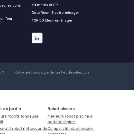
Kit média et RP
vec les bons
Data Room Électroménager
 un four
TOP 50 Électroménager
 ?
Notre méthodologie de test et de sélection
t de jardin
Robot piscine
eurs robots tondeuse
Meilleurs robot piscine à
il
batterie lithium
aratif robot nettoyeur de
Comparatif robot piscine