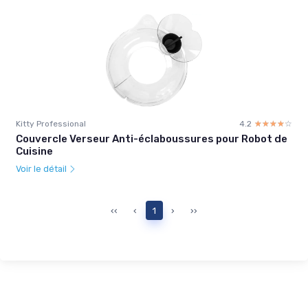
Kitty Professional
4.2
☆☆☆☆☆
★★★★★
Couvercle Verseur Anti-éclaboussures pour Robot de
Cuisine
Voir le détail
‹‹
‹
1
›
››