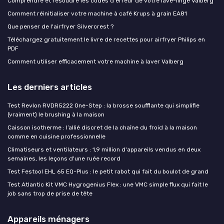
Comprendre et résoudre les codes d'erreur de votre lave-linge Valberg
Comment réinitialiser votre machine à café Krups à grain EA81
Que penser de l'airfryer Silvercrest ?
Téléchargez gratuitement le livre de recettes pour airfryer Philips en
PDF
Comment utiliser efficacement votre machine à laver Valberg
Les derniers articles
Test Revlon RVDR5222 One-Step : la brosse soufflante qui simplifie
(vraiment) le brushing à la maison
Caisson isotherme : l’allié discret de la chaîne du froid à la maison
comme en cuisine professionnelle
Climatiseurs et ventilateurs : 1,9 million d'appareils vendus en deux
semaines, les leçons d'une ruée record
Test Festool EHL 65 EQ-Plus : le petit rabot qui fait du boulot de grand
Test Atlantic Kit VMC Hygrogenius Flex : une VMC simple flux qui fait le
job sans trop de prise de tête
Appareils ménagers