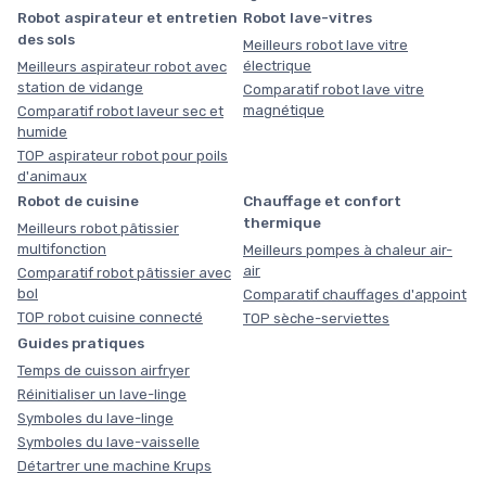
Robot aspirateur et entretien
Robot lave-vitres
des sols
Meilleurs robot lave vitre
électrique
Meilleurs aspirateur robot avec
station de vidange
Comparatif robot lave vitre
magnétique
Comparatif robot laveur sec et
humide
TOP aspirateur robot pour poils
d'animaux
Robot de cuisine
Chauffage et confort
thermique
Meilleurs robot pâtissier
multifonction
Meilleurs pompes à chaleur air-
air
Comparatif robot pâtissier avec
bol
Comparatif chauffages d'appoint
TOP robot cuisine connecté
TOP sèche-serviettes
Guides pratiques
Temps de cuisson airfryer
Réinitialiser un lave-linge
Symboles du lave-linge
Symboles du lave-vaisselle
Détartrer une machine Krups