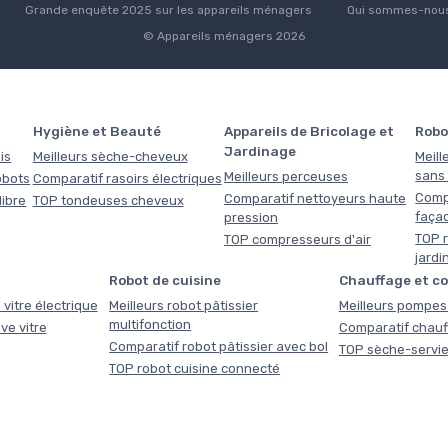
Grande enquête 2025 sur les appareils ménagers
Qui sommes-nous
© Appareils ménagers 2026
Hygiène et Beauté
Appareils de Bricolage et
Robo
Jardinage
is
Meilleurs sèche-cheveux
Meill
sans f
Meilleurs perceuses
obots
Comparatif rasoirs électriques
Comp
Comparatif nettoyeurs haute
libre
TOP tondeuses cheveux
faça
pression
TOP r
TOP compresseurs d'air
jardi
Robot de cuisine
Chauffage et c
 vitre électrique
Meilleurs robot pâtissier
Meilleurs pompes 
multifonction
ve vitre
Comparatif chauf
Comparatif robot pâtissier avec bol
TOP sèche-servie
TOP robot cuisine connecté