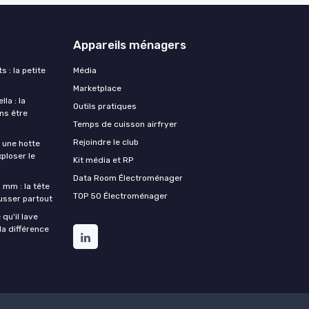
Appareils ménagers
s : la petite
Média
Marketplace
la : la
Outils pratiques
ans être
Temps de cuisson airfryer
Rejoindre le club
une hotte
xploser le
Kit média et RP
Data Room Électroménager
 mm : la tête
TOP 50 Électroménager
ousser partout
qu'il lave
la différence