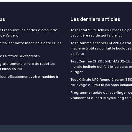
lus
Les derniers articles
t résoudre les codes d'erreur de
Test Tefal Multi Delices Express 6 pot
nge Valberg
yaourtière rapide qui fait le job
itialiser votre machine à café Krups
Test Rommelsbacher PM 220 Pastarel
machine à pâtes qui fait le boulot s
parfaite
 l'airfryer Silvercrest ?
Test Comfee CH90J64ET4A2B2-EU : 
ratuitement le livre de recettes
murale inclinée qui fait le job sans e
 Philips en PDF
budget
iser efficacement votre machine à
Test Kränzle UFO Round Cleaner 350
de lavage qui fait le job sans éclab
Programme rapide du lave-linge : ce 
vraiment et quand le cycle long fait 