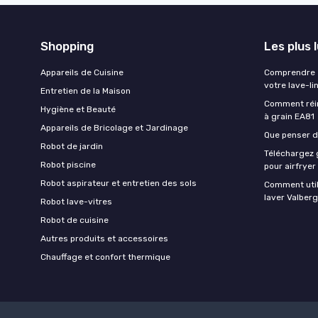
Shopping
Les plus 
Appareils de Cuisine
Comprendre e
votre lave-li
Entretien de la Maison
Comment réin
Hygiène et Beauté
à grain EA81
Appareils de Bricolage et Jardinage
Que penser de
Robot de jardin
Téléchargez g
Robot piscine
pour airfryer
Robot aspirateur et entretien des sols
Comment util
laver Valberg
Robot lave-vitres
Robot de cuisine
Autres produits et accessoires
Chauffage et confort thermique