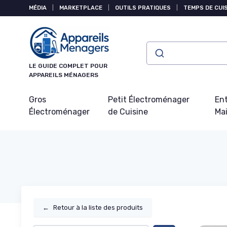
Panneau de gestion des cookies
MÉDIA
|
MARKETPLACE
|
OUTILS PRATIQUES
|
TEMPS DE CUI
LE GUIDE COMPLET POUR
APPAREILS MÉNAGERS
Gros
Petit Électroménager
Ent
Électroménager
de Cuisine
Ma
←
Retour à la liste des produits