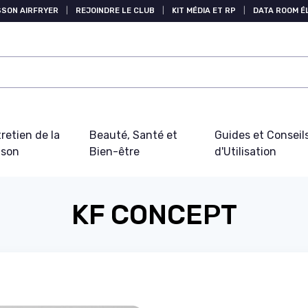
SSON AIRFRYER
|
REJOINDRE LE CLUB
|
KIT MÉDIA ET RP
|
DATA ROOM 
retien de la
Beauté, Santé et
Guides et Conseil
ison
Bien-être
d'Utilisation
KF CONCEPT