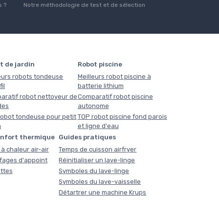
 ?
Notre méthodologie de test et de sélection
t de jardin
Robot piscine
eurs robots tondeuse
Meilleurs robot piscine à
il
batterie lithium
aratif robot nettoyeur de
Comparatif robot piscine
des
autonome
obot tondeuse pour petit
TOP robot piscine fond parois
n
et ligne d'eau
onfort thermique
Guides pratiques
à chaleur air-air
Temps de cuisson airfryer
fages d'appoint
Réinitialiser un lave-linge
ttes
Symboles du lave-linge
Symboles du lave-vaisselle
Détartrer une machine Krups