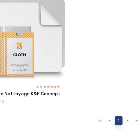
4.6
☆☆☆☆☆
★★★★★
 de Nettoyage K&F Concept
l
‹‹
‹
1
›
››