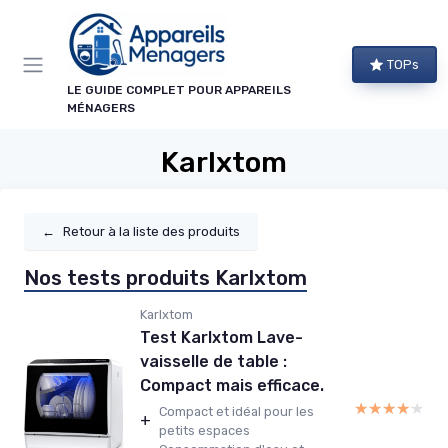
Panneau de gestion des cookies
TOPs
LE GUIDE COMPLET POUR APPAREILS
MÉNAGERS
Karlxtom
←
Retour à la liste des produits
Nos tests produits Karlxtom
Karlxtom
Test Karlxtom Lave-
vaisselle de table :
Compact mais efficace.
★★★★★
★★★★★
Compact et idéal pour les
+
petits espaces