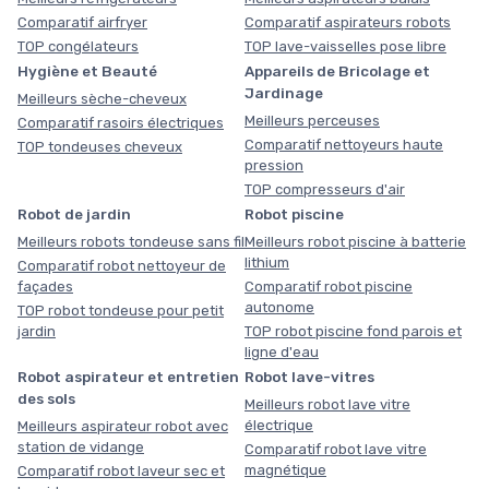
Comparatif airfryer
Comparatif aspirateurs robots
TOP congélateurs
TOP lave-vaisselles pose libre
Hygiène et Beauté
Appareils de Bricolage et
Jardinage
Meilleurs sèche-cheveux
Meilleurs perceuses
Comparatif rasoirs électriques
Comparatif nettoyeurs haute
TOP tondeuses cheveux
pression
TOP compresseurs d'air
Robot de jardin
Robot piscine
Meilleurs robots tondeuse sans fil
Meilleurs robot piscine à batterie
lithium
Comparatif robot nettoyeur de
façades
Comparatif robot piscine
autonome
TOP robot tondeuse pour petit
jardin
TOP robot piscine fond parois et
ligne d'eau
Robot aspirateur et entretien
Robot lave-vitres
des sols
Meilleurs robot lave vitre
électrique
Meilleurs aspirateur robot avec
station de vidange
Comparatif robot lave vitre
magnétique
Comparatif robot laveur sec et