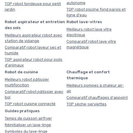
autonome
TOP robot tondeuse pour petit
jardin
TOP robot piscine fond parois et
ligne d'eau
Robot aspirateur et entretien
Robot lave-vitres
des sols
Meilleurs robot lave vitre
électrique
Meilleurs aspirateur robot avec
station de vidange
Comparatif robot lave vitre
magnétique
Comparatif robot laveur sec et
humide
TOP aspirateur robot pour poils
d'animaux
Robot de cuisine
Chauffage et confort
thermique
Meilleurs robot pâtissier
multifonction
Meilleurs pompes à chaleur air-
air
Comparatif robot pâtissier avec
bol
Comparatif chauffages d'appoint
TOP robot cuisine connecté
TOP sèche-serviettes
Guides pratiques
Temps de cuisson airfryer
Réinitialiser un lave-linge
Symboles du lave-linge