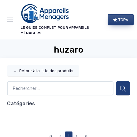
Panneau de gestion des cookies
TOPs
LE GUIDE COMPLET POUR APPAREILS
MÉNAGERS
huzaro
←
Retour à la liste des produits
Catégories
‹‹
‹
1
›
››