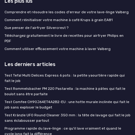
Les plus lus
Comprendre et résoudre les codes d'erreur de votre lave-linge Valberg
Comment réinitialiser votre machine à café Krups à grain EA81
Que penser de l'airfryer Silvercrest ?
Téléchargez gratuitement le livre de recettes pour airfryer Philips en
PDF
Comment utiliser efficacement votre machine à laver Valberg
Les derniers articles
Test Tefal Multi Delices Express 6 pots : la petite yaourtière rapide qui
fait le job
Test Rommelsbacher PM 220 Pastarella : la machine à pâtes qui fait le
boulot sans être parfaite
Test Comfee CH90J64ET4A2B2-EU : une hotte murale inclinée qui fait le
job sans exploser le budget
Test Kränzle UFO Round Cleaner 350 mm : la tête de lavage qui fait le job
sans éclabousser partout
Programme rapide du lave-linge : ce qu'il lave vraiment et quand le
cycle long fait la différence