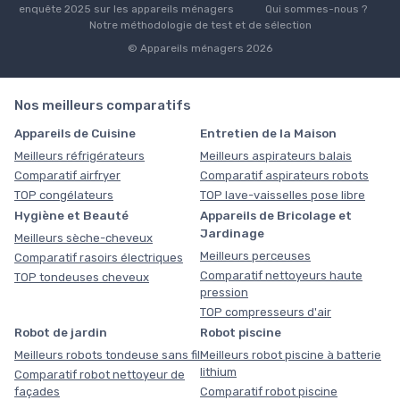
enquête 2025 sur les appareils ménagers
Qui sommes-nous ?
Notre méthodologie de test et de sélection
© Appareils ménagers 2026
Nos meilleurs comparatifs
Appareils de Cuisine
Entretien de la Maison
Meilleurs réfrigérateurs
Meilleurs aspirateurs balais
Comparatif airfryer
Comparatif aspirateurs robots
TOP congélateurs
TOP lave-vaisselles pose libre
Hygiène et Beauté
Appareils de Bricolage et
Jardinage
Meilleurs sèche-cheveux
Meilleurs perceuses
Comparatif rasoirs électriques
Comparatif nettoyeurs haute
TOP tondeuses cheveux
pression
TOP compresseurs d'air
Robot de jardin
Robot piscine
Meilleurs robots tondeuse sans fil
Meilleurs robot piscine à batterie
lithium
Comparatif robot nettoyeur de
façades
Comparatif robot piscine