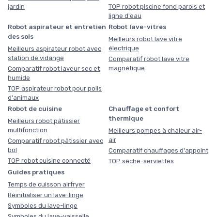
jardin
TOP robot piscine fond parois et
ligne d'eau
Robot aspirateur et entretien
Robot lave-vitres
des sols
Meilleurs robot lave vitre
électrique
Meilleurs aspirateur robot avec
station de vidange
Comparatif robot lave vitre
magnétique
Comparatif robot laveur sec et
humide
TOP aspirateur robot pour poils
d'animaux
Robot de cuisine
Chauffage et confort
thermique
Meilleurs robot pâtissier
multifonction
Meilleurs pompes à chaleur air-
air
Comparatif robot pâtissier avec
bol
Comparatif chauffages d'appoint
TOP robot cuisine connecté
TOP sèche-serviettes
Guides pratiques
Temps de cuisson airfryer
Réinitialiser un lave-linge
Symboles du lave-linge
Symboles du lave-vaisselle