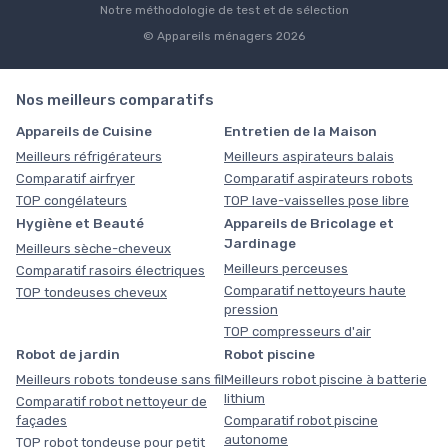
Notre méthodologie de test et de sélection
© Appareils ménagers 2026
Nos meilleurs comparatifs
Appareils de Cuisine
Entretien de la Maison
Meilleurs réfrigérateurs
Meilleurs aspirateurs balais
Comparatif airfryer
Comparatif aspirateurs robots
TOP congélateurs
TOP lave-vaisselles pose libre
Hygiène et Beauté
Appareils de Bricolage et
Jardinage
Meilleurs sèche-cheveux
Meilleurs perceuses
Comparatif rasoirs électriques
Comparatif nettoyeurs haute
TOP tondeuses cheveux
pression
TOP compresseurs d'air
Robot de jardin
Robot piscine
Meilleurs robots tondeuse sans fil
Meilleurs robot piscine à batterie
lithium
Comparatif robot nettoyeur de
façades
Comparatif robot piscine
autonome
TOP robot tondeuse pour petit