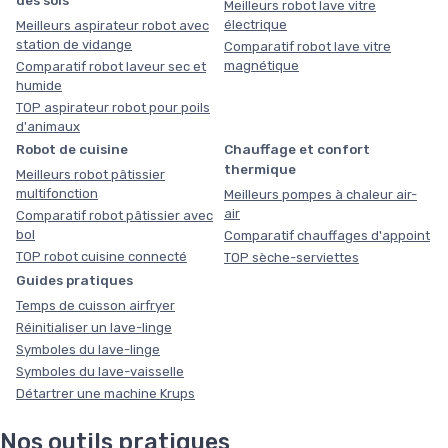
Meilleurs robot lave vitre
électrique
Meilleurs aspirateur robot avec
station de vidange
Comparatif robot lave vitre
magnétique
Comparatif robot laveur sec et
humide
TOP aspirateur robot pour poils
d'animaux
Robot de cuisine
Chauffage et confort
thermique
Meilleurs robot pâtissier
multifonction
Meilleurs pompes à chaleur air-
air
Comparatif robot pâtissier avec
bol
Comparatif chauffages d'appoint
TOP robot cuisine connecté
TOP sèche-serviettes
Guides pratiques
Temps de cuisson airfryer
Réinitialiser un lave-linge
Symboles du lave-linge
Symboles du lave-vaisselle
Détartrer une machine Krups
Nos outils pratiques