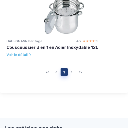
HAUSSMANN heritage
4.2
☆☆☆☆☆
★★★★★
Couscoussier 3 en 1 en Acier Inoxydable 12L
Voir le détail
‹‹
‹
1
›
››