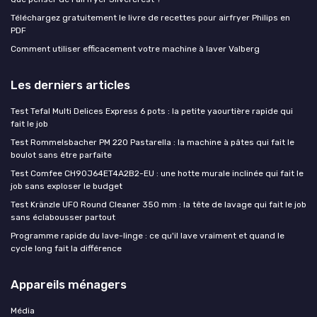
Téléchargez gratuitement le livre de recettes pour airfryer Philips en
PDF
Comment utiliser efficacement votre machine à laver Valberg
Les derniers articles
Test Tefal Multi Delices Express 6 pots : la petite yaourtière rapide qui
fait le job
Test Rommelsbacher PM 220 Pastarella : la machine à pâtes qui fait le
boulot sans être parfaite
Test Comfee CH90J64ET4A2B2-EU : une hotte murale inclinée qui fait le
job sans exploser le budget
Test Kränzle UFO Round Cleaner 350 mm : la tête de lavage qui fait le job
sans éclabousser partout
Programme rapide du lave-linge : ce qu'il lave vraiment et quand le
cycle long fait la différence
Appareils ménagers
Média