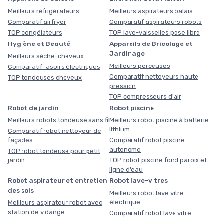
Meilleurs réfrigérateurs
Meilleurs aspirateurs balais
Comparatif airfryer
Comparatif aspirateurs robots
TOP congélateurs
TOP lave-vaisselles pose libre
Hygiène et Beauté
Appareils de Bricolage et
Jardinage
Meilleurs sèche-cheveux
Meilleurs perceuses
Comparatif rasoirs électriques
Comparatif nettoyeurs haute
TOP tondeuses cheveux
pression
TOP compresseurs d'air
Robot de jardin
Robot piscine
Meilleurs robots tondeuse sans fil
Meilleurs robot piscine à batterie
lithium
Comparatif robot nettoyeur de
façades
Comparatif robot piscine
autonome
TOP robot tondeuse pour petit
jardin
TOP robot piscine fond parois et
ligne d'eau
Robot aspirateur et entretien
Robot lave-vitres
des sols
Meilleurs robot lave vitre
électrique
Meilleurs aspirateur robot avec
station de vidange
Comparatif robot lave vitre