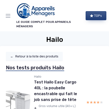
Panneau de gestion des cookies
TOPs
LE GUIDE COMPLET POUR APPAREILS
MÉNAGERS
Hailo
←
Retour à la liste des produits
Nos tests produits Hailo
Hailo
Test Hailo Easy Cargo
40L : la poubelle
encastrable qui fait le
job sans prise de tête
★★★★★
★★★★★
Gros volume utile (40+ L)
+