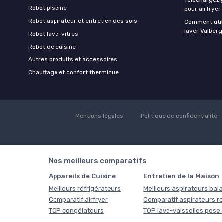
Robot piscine
pour airfryer
Robot aspirateur et entretien des sols
Comment util
laver Valberg
Robot lave-vitres
Robot de cuisine
Autres produits et accessoires
Chauffage et confort thermique
Mentions légales
Politique de confidentialité
Nos meilleurs comparatifs
Appareils de Cuisine
Entretien de la Maison
Meilleurs réfrigérateurs
Meilleurs aspirateurs bala
Comparatif airfryer
Comparatif aspirateurs r
TOP congélateurs
TOP lave-vaisselles pose 