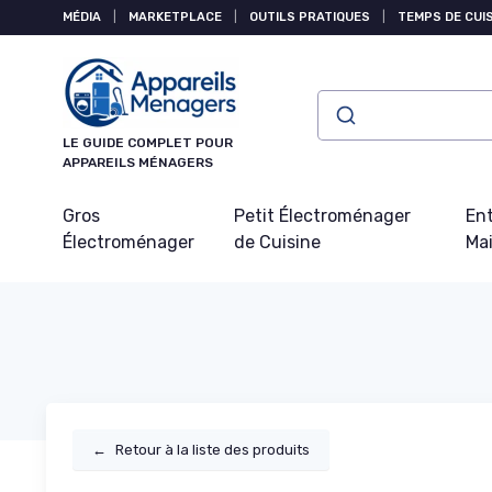
Panneau de gestion des cookies
MÉDIA
|
MARKETPLACE
|
OUTILS PRATIQUES
|
TEMPS DE CUI
LE GUIDE COMPLET POUR
APPAREILS MÉNAGERS
Gros
Petit Électroménager
Ent
Électroménager
de Cuisine
Ma
←
Retour à la liste des produits