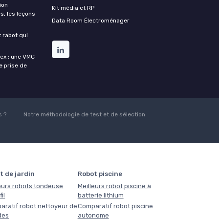
ion
Kit média et RP
s, les leçons
Data Room Électroménager
t rabot qui
lex : une VMC
de prise de
 ?
Notre méthodologie de test et de sélection
t de jardin
Robot piscine
eurs robots tondeuse
Meilleurs robot piscine à
il
batterie lithium
aratif robot nettoyeur de
Comparatif robot piscine
des
autonome