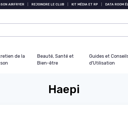
SSON AIRFRYER
|
REJOINDRE LE CLUB
|
KIT MÉDIA ET RP
|
DATA ROOM 
retien de la
Beauté, Santé et
Guides et Conseil
ison
Bien-être
d'Utilisation
Haepi