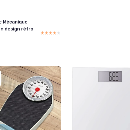
ne Mécanique
un design rétro
★★★★★
★★★★★