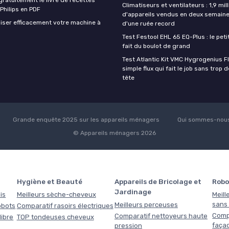
Climatiseurs et ventilateurs : 1,9 mill
 Philips en PDF
d'appareils vendus en deux semaine
iser efficacement votre machine à
d'une ruée record
Test Festool EHL 65 EQ-Plus : le peti
fait du boulot de grand
Test Atlantic Kit VMC Hygrogenius F
simple flux qui fait le job sans trop 
tête
Grande enquête 2025 sur les appareils ménagers
Qui sommes-nous
© Appareils ménagers 2026
Hygiène et Beauté
Appareils de Bricolage et
Robo
Jardinage
is
Meilleurs sèche-cheveux
Meill
sans f
Meilleurs perceuses
obots
Comparatif rasoirs électriques
Comp
Comparatif nettoyeurs haute
libre
TOP tondeuses cheveux
faça
pression