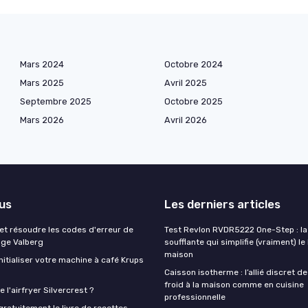
Mars 2024
Octobre 2024
Mars 2025
Avril 2025
Septembre 2025
Octobre 2025
Mars 2026
Avril 2026
lus
Les derniers articles
t résoudre les codes d'erreur de
Test Revlon RVDR5222 One-Step : la
nge Valberg
soufflante qui simplifie (vraiment) le
maison
itialiser votre machine à café Krups
Caisson isotherme : l’allié discret de
froid à la maison comme en cuisine
 l'airfryer Silvercrest ?
professionnelle
ratuitement le livre de recettes