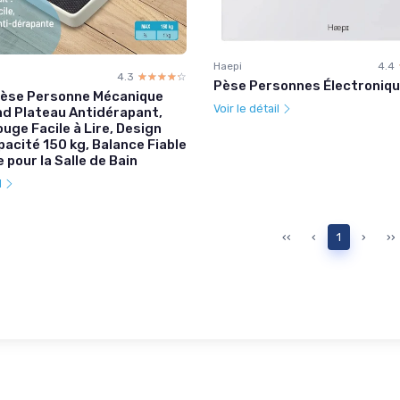
Haepi
4.4
4.3
☆☆☆☆☆
★★★★★
Pèse Personnes Électroniqu
Pèse Personne Mécanique
Voir le détail
d Plateau Antidérapant,
ouge Facile à Lire, Design
pacité 150 kg, Balance Fiable
 pour la Salle de Bain
l
‹‹
‹
1
›
››