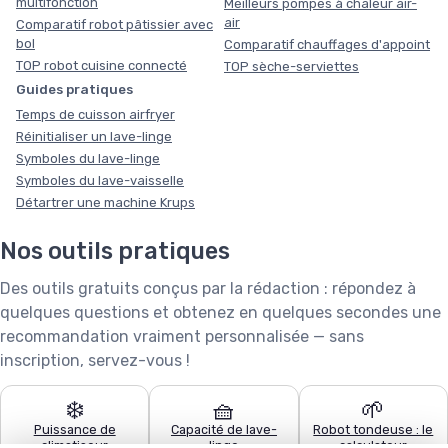
multifonction
Meilleurs pompes à chaleur air-
air
Comparatif robot pâtissier avec
bol
Comparatif chauffages d'appoint
TOP robot cuisine connecté
TOP sèche-serviettes
Guides pratiques
Temps de cuisson airfryer
Réinitialiser un lave-linge
Symboles du lave-linge
Symboles du lave-vaisselle
Détartrer une machine Krups
Nos outils pratiques
Des outils gratuits conçus par la rédaction : répondez à
quelques questions et obtenez en quelques secondes une
recommandation vraiment personnalisée — sans
inscription, servez-vous !
❄️
🧺
🌱
Puissance de
Capacité de lave-
Robot tondeuse : le
climatiseur
linge
calculateur