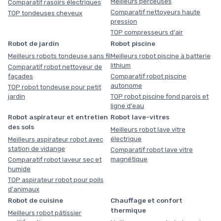
Meilleurs perceuses
Comparatif rasoirs électriques
Comparatif nettoyeurs haute
TOP tondeuses cheveux
pression
TOP compresseurs d'air
Robot de jardin
Robot piscine
Meilleurs robots tondeuse sans fil
Meilleurs robot piscine à batterie
lithium
Comparatif robot nettoyeur de
façades
Comparatif robot piscine
autonome
TOP robot tondeuse pour petit
jardin
TOP robot piscine fond parois et
ligne d'eau
Robot aspirateur et entretien
Robot lave-vitres
des sols
Meilleurs robot lave vitre
électrique
Meilleurs aspirateur robot avec
station de vidange
Comparatif robot lave vitre
magnétique
Comparatif robot laveur sec et
humide
TOP aspirateur robot pour poils
d'animaux
Robot de cuisine
Chauffage et confort
thermique
Meilleurs robot pâtissier