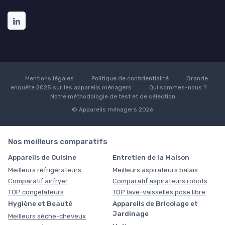
Mentions légales
Politique de confidentialité
Grande
enquête 2025 sur les appareils ménagers
Qui sommes-nous ?
Notre méthodologie de test et de sélection
© Appareils ménagers 2026
Nos meilleurs comparatifs
Appareils de Cuisine
Entretien de la Maison
Meilleurs réfrigérateurs
Meilleurs aspirateurs balais
Comparatif airfryer
Comparatif aspirateurs robots
TOP congélateurs
TOP lave-vaisselles pose libre
Hygiène et Beauté
Appareils de Bricolage et
Jardinage
Meilleurs sèche-cheveux