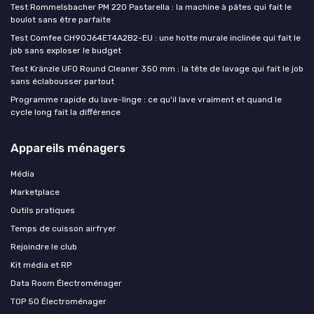
Test Rommelsbacher PM 220 Pastarella : la machine à pâtes qui fait le
boulot sans être parfaite
Test Comfee CH90J64ET4A2B2-EU : une hotte murale inclinée qui fait le
job sans exploser le budget
Test Kränzle UFO Round Cleaner 350 mm : la tête de lavage qui fait le job
sans éclabousser partout
Programme rapide du lave-linge : ce qu'il lave vraiment et quand le
cycle long fait la différence
Appareils ménagers
Média
Marketplace
Outils pratiques
Temps de cuisson airfryer
Rejoindre le club
Kit média et RP
Data Room Électroménager
TOP 50 Électroménager