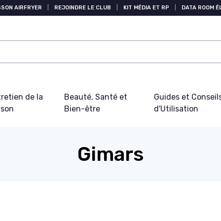
SSON AIRFRYER
|
REJOINDRE LE CLUB
|
KIT MÉDIA ET RP
|
DATA ROOM 
retien de la
Beauté, Santé et
Guides et Conseil
ison
Bien-être
d'Utilisation
Gimars