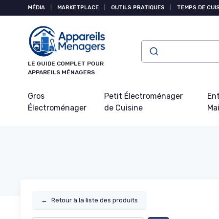
Panneau de gestion des cookies
MÉDIA
|
MARKETPLACE
|
OUTILS PRATIQUES
|
TEMPS DE CUI
LE GUIDE COMPLET POUR
APPAREILS MÉNAGERS
Gros
Petit Électroménager
Ent
Électroménager
de Cuisine
Ma
←
Retour à la liste des produits