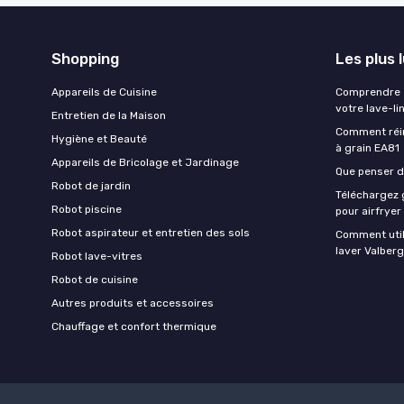
Shopping
Les plus 
Appareils de Cuisine
Comprendre e
votre lave-li
Entretien de la Maison
Comment réin
Hygiène et Beauté
à grain EA81
Appareils de Bricolage et Jardinage
Que penser de
Robot de jardin
Téléchargez g
Robot piscine
pour airfryer
Robot aspirateur et entretien des sols
Comment util
laver Valberg
Robot lave-vitres
Robot de cuisine
Autres produits et accessoires
Chauffage et confort thermique