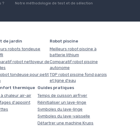
 ?
Notre méthodologie de test et de sélection
t de jardin
Robot piscine
eurs robots tondeuse
Meilleurs robot piscine à
il
batterie lithium
aratif robot nettoyeur de
Comparatif robot piscine
des
autonome
obot tondeuse pour petit
TOP robot piscine fond parois
n
et ligne d'eau
onfort thermique
Guides pratiques
à chaleur air-air
Temps de cuisson airfryer
fages d'appoint
Réinitialiser un lave-linge
ttes
Symboles du lave-linge
Symboles du lave-vaisselle
Détartrer une machine Krups