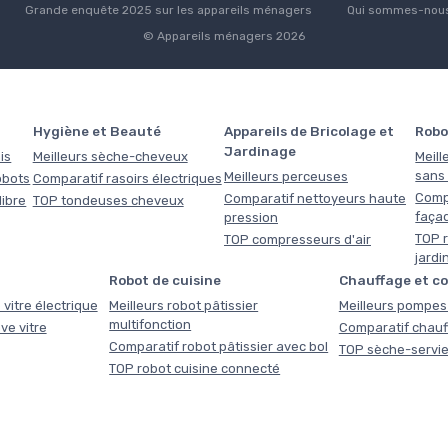
Grande enquête 2025 sur les appareils ménagers
Qui sommes-nous
© Appareils ménagers 2026
Hygiène et Beauté
Appareils de Bricolage et
Robo
Jardinage
is
Meilleurs sèche-cheveux
Meill
sans f
Meilleurs perceuses
obots
Comparatif rasoirs électriques
Comp
Comparatif nettoyeurs haute
libre
TOP tondeuses cheveux
faça
pression
TOP r
TOP compresseurs d'air
jardi
Robot de cuisine
Chauffage et c
 vitre électrique
Meilleurs robot pâtissier
Meilleurs pompes 
multifonction
ve vitre
Comparatif chauf
Comparatif robot pâtissier avec bol
TOP sèche-servie
TOP robot cuisine connecté