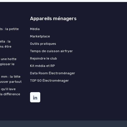
Appareils ménagers
s : la petite
Média
Marketplace
la : la
Outils pratiques
ans être
Temps de cuisson airfryer
Rejoindre le club
une hotte
xploser le
Kit média et RP
Data Room Électroménager
 mm : la tête
TOP 50 Électroménager
ousser partout
qu'il lave
la différence