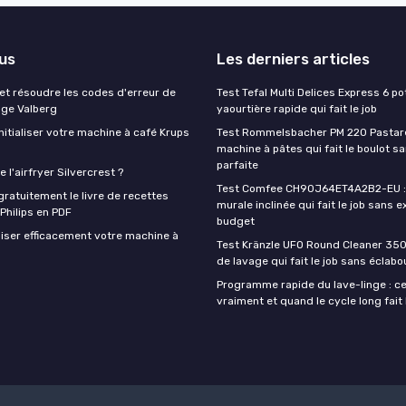
lus
Les derniers articles
t résoudre les codes d'erreur de
Test Tefal Multi Delices Express 6 pot
nge Valberg
yaourtière rapide qui fait le job
itialiser votre machine à café Krups
Test Rommelsbacher PM 220 Pastarel
machine à pâtes qui fait le boulot s
parfaite
 l'airfryer Silvercrest ?
Test Comfee CH90J64ET4A2B2-EU : 
ratuitement le livre de recettes
murale inclinée qui fait le job sans e
 Philips en PDF
budget
iser efficacement votre machine à
Test Kränzle UFO Round Cleaner 350
de lavage qui fait le job sans éclab
Programme rapide du lave-linge : ce 
vraiment et quand le cycle long fait 