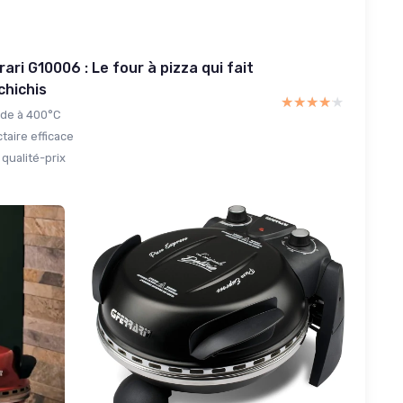
ari G10006 : Le four à pizza qui fait
chichis
★★★★★
★★★★★
ide à 400°C
ctaire efficace
qualité-prix