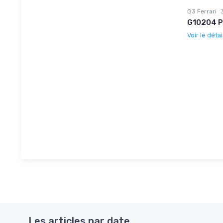
G3 Ferrari
G10204 P
Voir le détai
Les articles par date