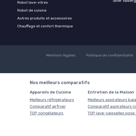
laver Valberg
Robot lave-vitres
Robot de cuisine
Autres produits et accessoires
Chauffage et confort thermique
Mentions légales
Politique de confidentialité
Nos meilleurs comparatifs
Appareils de Cuisine
Entretien de la Maison
Meilleurs réfrigérateurs
Meilleurs aspirateurs bala
Comparatif airfryer
Comparatif aspirateurs r
TOP congélateurs
TOP lave-vaisselles pose 