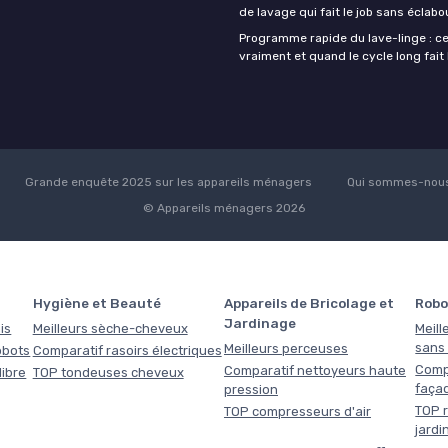
de lavage qui fait le job sans éclab
Programme rapide du lave-linge : ce 
vraiment et quand le cycle long fait 
Grande enquête 2025 sur les appareils ménagers
Qui sommes-nous
© Appareils ménagers 2026
Hygiène et Beauté
Appareils de Bricolage et
Robo
Jardinage
is
Meilleurs sèche-cheveux
Meill
sans f
Meilleurs perceuses
obots
Comparatif rasoirs électriques
Comp
Comparatif nettoyeurs haute
libre
TOP tondeuses cheveux
faça
pression
TOP r
TOP compresseurs d'air
jardi