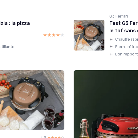
G3 Ferrari
ia : la pizza
Test G3 Ferr
le taf sans 
★★★★★
★★★★★
+
Chauffe rap
+
tillante
Pierre réfra
+
Bon rapport 
4.3
☆☆☆☆☆
★★★★★