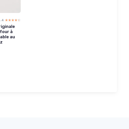
4.4
☆☆☆☆☆
★★★★★
iginale
 four à
sable au
az