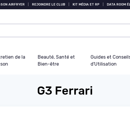
SSON AIRFRYER
|
REJOINDRE LE CLUB
|
KIT MÉDIA ET RP
|
DATA ROOM 
retien de la
Beauté, Santé et
Guides et Conseil
ison
Bien-être
d'Utilisation
G3 Ferrari