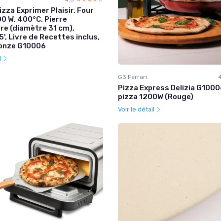
zza Exprimer Plaisir, Four
00 W, 400°C, Pierre
re (diamètre 31 cm),
5', Livre de Recettes inclus,
ronze G10006
l
G3 Ferrari
Pizza Express Delizia G10006
pizza 1200W (Rouge)
Voir le détail