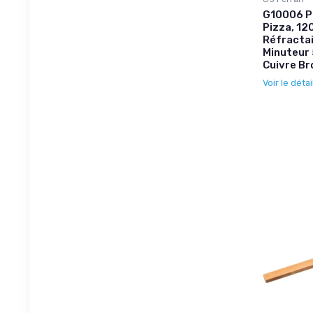
G10006 Pi
Pizza, 12
Réfractai
Minuteur 
Cuivre B
Voir le détai