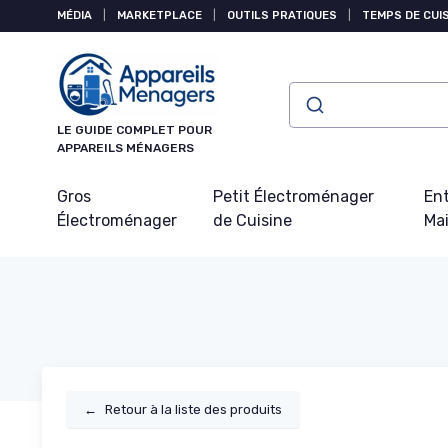
Panneau de gestion des cookies
MÉDIA
|
MARKETPLACE
|
OUTILS PRATIQUES
|
TEMPS DE CUI
LE GUIDE COMPLET POUR
APPAREILS MÉNAGERS
Gros
Petit Électroménager
Ent
Électroménager
de Cuisine
Ma
←
Retour à la liste des produits