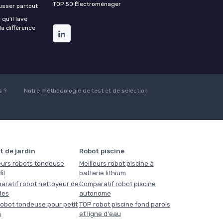
TOP 50 Électroménager
ousser partout
qu'il lave
la différence
 ?
Notre méthodologie de test et de sélection
t de jardin
Robot piscine
eurs robots tondeuse
Meilleurs robot piscine à
il
batterie lithium
aratif robot nettoyeur de
Comparatif robot piscine
des
autonome
obot tondeuse pour petit
TOP robot piscine fond parois
n
et ligne d'eau