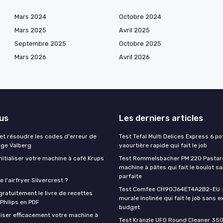
Mars 2024
Octobre 2024
Mars 2025
Avril 2025
Septembre 2025
Octobre 2025
Mars 2026
Avril 2026
lus
Les derniers articles
t résoudre les codes d'erreur de
Test Tefal Multi Delices Express 6 pot
nge Valberg
yaourtière rapide qui fait le job
itialiser votre machine à café Krups
Test Rommelsbacher PM 220 Pastarel
machine à pâtes qui fait le boulot s
parfaite
 l'airfryer Silvercrest ?
Test Comfee CH90J64ET4A2B2-EU : 
ratuitement le livre de recettes
murale inclinée qui fait le job sans e
 Philips en PDF
budget
iser efficacement votre machine à
Test Kränzle UFO Round Cleaner 350