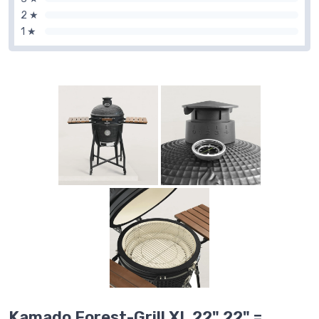
2 ★
1 ★
Kamado Forest-Grill XL 22" 22" =