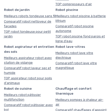
TOP compresseurs d'air
Robot de jardin
Robot piscine
Meilleurs robots tondeuse sans fil
Meilleurs robot piscine à batterie
lithium
Comparatif robot nettoyeur de
façades
Comparatif robot piscine
autonome
TOP robot tondeuse pour petit
jardin
TOP robot piscine fond parois et
ligne d'eau
Robot aspirateur et entretien
Robot lave-vitres
des sols
Meilleurs robot lave vitre
électrique
Meilleurs aspirateur robot avec
station de vidange
Comparatif robot lave vitre
magnétique
Comparatif robot laveur sec et
humide
TOP aspirateur robot pour poils
d'animaux
Robot de cuisine
Chauffage et confort
thermique
Meilleurs robot pâtissier
multifonction
Meilleurs pompes à chaleur air-
air
Comparatif robot pâtissier avec
bol
Comparatif chauffages d'appoint