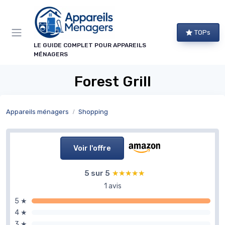
Panneau de gestion des cookies
TOPs
LE GUIDE COMPLET POUR APPAREILS
MÉNAGERS
Forest Grill
Appareils ménagers
Shopping
Voir l'offre
5 sur 5
★★★★★
★★★★★
1 avis
5 ★
4 ★
3 ★