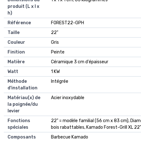
produit (L x l x
h)
Référence
‎FOREST22-GPH
Taille
‎22"
Couleur
‎Gris
Finition
‎Peinte
Matière
‎Céramique 3 cm d'épaisseur
Watt
‎1 KW
Méthode
‎Intégrée
d'installation
Matériau(x) de
‎Acier inoxydable
la poignée/du
levier
Fonctions
‎22" = modèle familial (56 cm x 83 cm), Diamèt
spéciales
bois rabattables, Kamado Forest-Grill XL 22
Composants
‎Barbecue Kamado