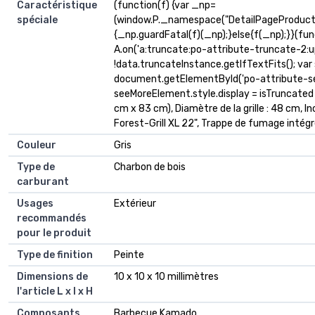
Caractéristique
(function(f) {var _np=
spéciale
(window.P._namespace("DetailPageProduct
{_np.guardFatal(f)(_np);}else{f(_np);}}(fun
A.on('a:truncate:po-attribute-truncate-2:up
!data.truncateInstance.getIfTextFits(); va
document.getElementById('po-attribute-see
seeMoreElement.style.display = isTruncated ? ''
cm x 83 cm), Diamètre de la grille : 48 cm, I
Forest-Grill XL 22", Trappe de fumage intégr
Couleur
Gris
Type de
Charbon de bois
carburant
Usages
Extérieur
recommandés
pour le produit
Type de finition
Peinte
Dimensions de
10 x 10 x 10 millimètres
l'article L x l x H
Composants
Barbecue Kamado