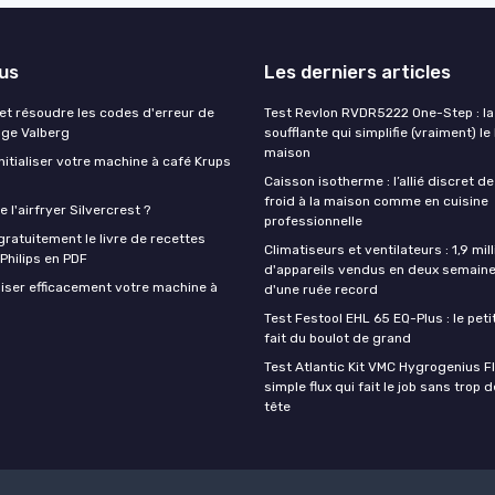
lus
Les derniers articles
t résoudre les codes d'erreur de
Test Revlon RVDR5222 One-Step : la
nge Valberg
soufflante qui simplifie (vraiment) le
maison
itialiser votre machine à café Krups
Caisson isotherme : l’allié discret de
froid à la maison comme en cuisine
 l'airfryer Silvercrest ?
professionnelle
ratuitement le livre de recettes
Climatiseurs et ventilateurs : 1,9 mill
 Philips en PDF
d'appareils vendus en deux semaine
iser efficacement votre machine à
d'une ruée record
Test Festool EHL 65 EQ-Plus : le peti
fait du boulot de grand
Test Atlantic Kit VMC Hygrogenius F
simple flux qui fait le job sans trop 
tête