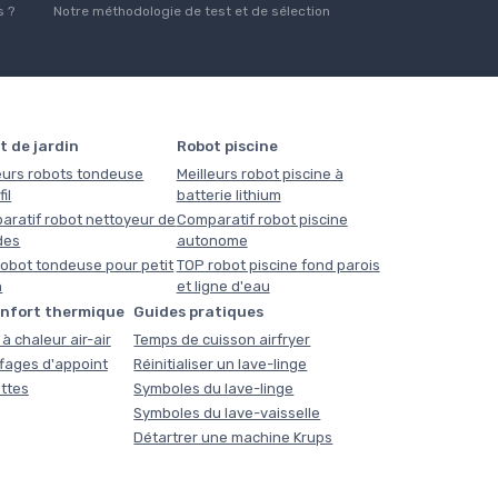
 ?
Notre méthodologie de test et de sélection
t de jardin
Robot piscine
eurs robots tondeuse
Meilleurs robot piscine à
il
batterie lithium
aratif robot nettoyeur de
Comparatif robot piscine
des
autonome
obot tondeuse pour petit
TOP robot piscine fond parois
n
et ligne d'eau
onfort thermique
Guides pratiques
à chaleur air-air
Temps de cuisson airfryer
fages d'appoint
Réinitialiser un lave-linge
ttes
Symboles du lave-linge
Symboles du lave-vaisselle
Détartrer une machine Krups