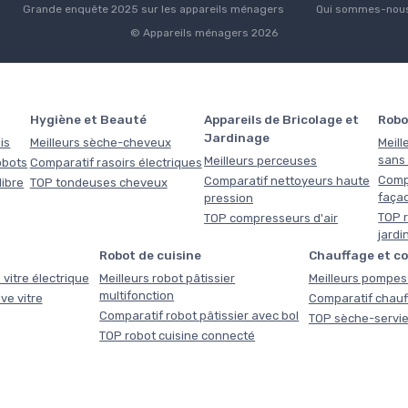
Grande enquête 2025 sur les appareils ménagers
Qui sommes-nous
© Appareils ménagers 2026
Hygiène et Beauté
Appareils de Bricolage et
Robo
Jardinage
is
Meilleurs sèche-cheveux
Meill
sans f
Meilleurs perceuses
obots
Comparatif rasoirs électriques
Comp
Comparatif nettoyeurs haute
libre
TOP tondeuses cheveux
faça
pression
TOP r
TOP compresseurs d'air
jardi
Robot de cuisine
Chauffage et c
 vitre électrique
Meilleurs robot pâtissier
Meilleurs pompes 
multifonction
ve vitre
Comparatif chauf
Comparatif robot pâtissier avec bol
TOP sèche-servie
TOP robot cuisine connecté