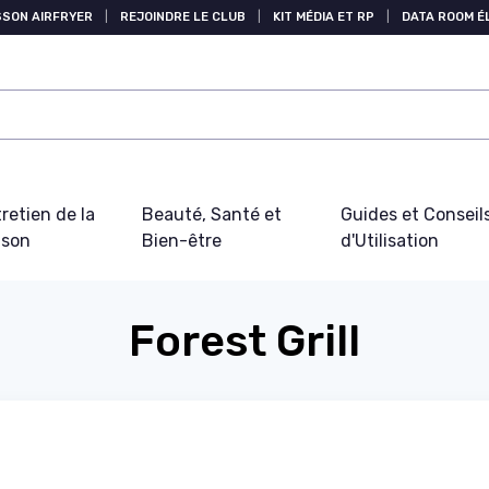
SSON AIRFRYER
|
REJOINDRE LE CLUB
|
KIT MÉDIA ET RP
|
DATA ROOM 
retien de la
Beauté, Santé et
Guides et Conseil
ison
Bien-être
d'Utilisation
Forest Grill