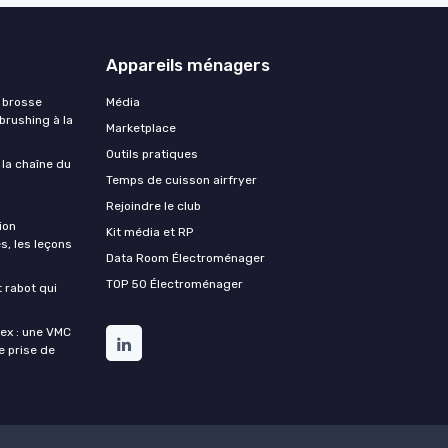
Appareils ménagers
 brosse
Média
 brushing à la
Marketplace
Outils pratiques
 la chaîne du
Temps de cuisson airfryer
Rejoindre le club
ion
Kit média et RP
s, les leçons
Data Room Électroménager
TOP 50 Électroménager
t rabot qui
lex : une VMC
de prise de