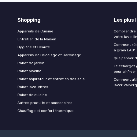
Shopping
Les plus 
Appareils de Cuisine
Comprendre e
votre lave-li
Entretien de la Maison
Comment réin
Hygiène et Beauté
à grain EA81
Appareils de Bricolage et Jardinage
Que penser de
Robot de jardin
Téléchargez g
Robot piscine
pour airfryer
Robot aspirateur et entretien des sols
Comment util
laver Valberg
Robot lave-vitres
Robot de cuisine
Autres produits et accessoires
Chauffage et confort thermique