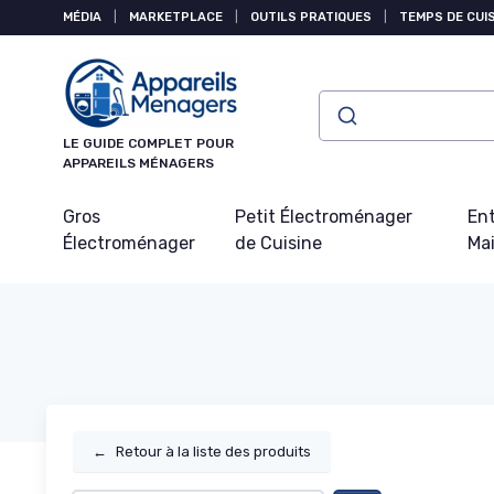
Panneau de gestion des cookies
MÉDIA
|
MARKETPLACE
|
OUTILS PRATIQUES
|
TEMPS DE CUI
LE GUIDE COMPLET POUR
APPAREILS MÉNAGERS
Gros
Petit Électroménager
Ent
Électroménager
de Cuisine
Ma
←
Retour à la liste des produits