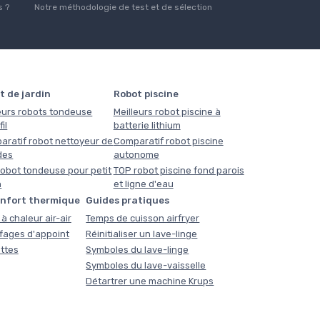
 ?
Notre méthodologie de test et de sélection
t de jardin
Robot piscine
eurs robots tondeuse
Meilleurs robot piscine à
il
batterie lithium
aratif robot nettoyeur de
Comparatif robot piscine
des
autonome
obot tondeuse pour petit
TOP robot piscine fond parois
n
et ligne d'eau
onfort thermique
Guides pratiques
à chaleur air-air
Temps de cuisson airfryer
fages d'appoint
Réinitialiser un lave-linge
ttes
Symboles du lave-linge
Symboles du lave-vaisselle
Détartrer une machine Krups