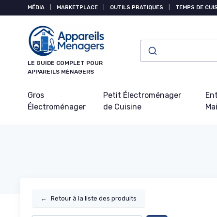
Panneau de gestion des cookies
MÉDIA
|
MARKETPLACE
|
OUTILS PRATIQUES
|
TEMPS DE CUI
LE GUIDE COMPLET POUR
APPAREILS MÉNAGERS
Gros
Petit Électroménager
Ent
Électroménager
de Cuisine
Ma
←
Retour à la liste des produits