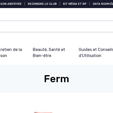
SSON AIRFRYER
|
REJOINDRE LE CLUB
|
KIT MÉDIA ET RP
|
DATA ROOM 
retien de la
Beauté, Santé et
Guides et Conseil
ison
Bien-être
d'Utilisation
Ferm