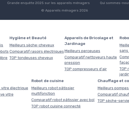
Grande enquête 2025 sur les appareils ménagers
Qui sommes-nous
© Appareils ménagers 2026
Hygiène et Beauté
Appareils de Bricolage et
Robo
Jardinage
is
Meilleurs sèche-cheveux
Meill
sans f
Meilleurs perceuses
obots
Comparatif rasoirs électriques
Comp
Comparatif nettoyeurs haute
libre
TOP tondeuses cheveux
faça
pression
TOP r
TOP compresseurs d'air
jardi
Robot de cuisine
Chauffage et c
 vitre électrique
Meilleurs robot pâtissier
Meilleurs pompes 
multifonction
ve vitre
Comparatif chauf
Comparatif robot pâtissier avec bol
TOP sèche-servie
TOP robot cuisine connecté