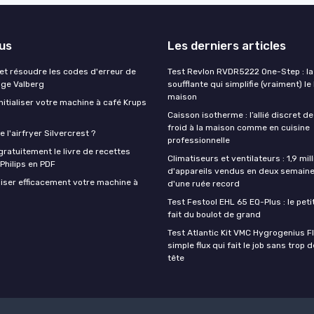
lus
Les derniers articles
t résoudre les codes d'erreur de
Test Revlon RVDR5222 One-Step : la
nge Valberg
soufflante qui simplifie (vraiment) le
maison
itialiser votre machine à café Krups
Caisson isotherme : l’allié discret de
froid à la maison comme en cuisine
 l'airfryer Silvercrest ?
professionnelle
ratuitement le livre de recettes
Climatiseurs et ventilateurs : 1,9 mill
 Philips en PDF
d'appareils vendus en deux semaine
iser efficacement votre machine à
d'une ruée record
Test Festool EHL 65 EQ-Plus : le peti
fait du boulot de grand
Test Atlantic Kit VMC Hygrogenius F
simple flux qui fait le job sans trop 
tête