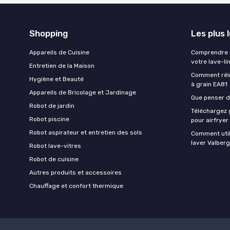
Shopping
Les plus 
Appareils de Cuisine
Comprendre e
votre lave-li
Entretien de la Maison
Comment réin
Hygiène et Beauté
à grain EA81
Appareils de Bricolage et Jardinage
Que penser de
Robot de jardin
Téléchargez g
Robot piscine
pour airfryer
Robot aspirateur et entretien des sols
Comment util
laver Valberg
Robot lave-vitres
Robot de cuisine
Autres produits et accessoires
Chauffage et confort thermique