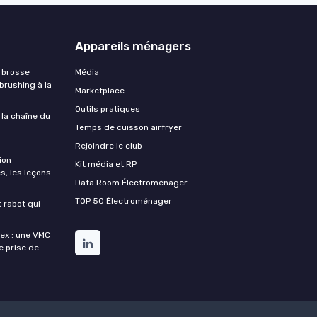
Appareils ménagers
 brosse
Média
 brushing à la
Marketplace
Outils pratiques
 la chaîne du
Temps de cuisson airfryer
Rejoindre le club
ion
Kit média et RP
s, les leçons
Data Room Électroménager
TOP 50 Électroménager
t rabot qui
lex : une VMC
de prise de