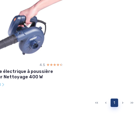
4.5
☆☆☆☆☆
★★★★★
e électrique à poussière
ur Nettoyage 400 W
l
‹‹
‹
1
›
››