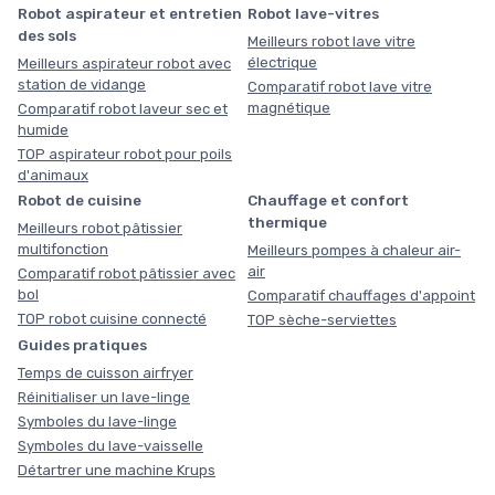
Robot aspirateur et entretien
Robot lave-vitres
des sols
Meilleurs robot lave vitre
électrique
Meilleurs aspirateur robot avec
station de vidange
Comparatif robot lave vitre
magnétique
Comparatif robot laveur sec et
humide
TOP aspirateur robot pour poils
d'animaux
Robot de cuisine
Chauffage et confort
thermique
Meilleurs robot pâtissier
multifonction
Meilleurs pompes à chaleur air-
air
Comparatif robot pâtissier avec
bol
Comparatif chauffages d'appoint
TOP robot cuisine connecté
TOP sèche-serviettes
Guides pratiques
Temps de cuisson airfryer
Réinitialiser un lave-linge
Symboles du lave-linge
Symboles du lave-vaisselle
Détartrer une machine Krups