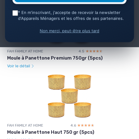
* En m'inscrivant, j'accepte de recevoir la newsletter
d'Appareils Ménagers et les offres de ses partenaires.
Non merci, peut-être plus tard
FAH FAMILY AT HOME
4.5
☆☆☆☆☆
★★★★★
Moule à Panettone Premium 750gr (5pcs)
Voir le détail
FAH FAMILY AT HOME
4.6
☆☆☆☆☆
★★★★★
Moule à Panettone Haut 750 gr (5pcs)