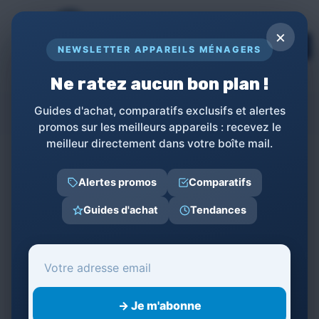
Panneau de gestion des cookies
×
TOPs
NEWSLETTER APPAREILS MÉNAGERS
LE GUIDE COMPLET POUR APPAREILS
MÉNAGERS
Ne ratez aucun bon plan !
FAH FAMILY AT HOME
Guides d'achat, comparatifs exclusifs et alertes
promos sur les meilleurs appareils : recevez le
meilleur directement dans votre boîte mail.
←
Retour à la liste des produits
Alertes promos
Comparatifs
Guides d'achat
Tendances
Catégories
Appareils de Cuisine
3
→ Je m'abonne