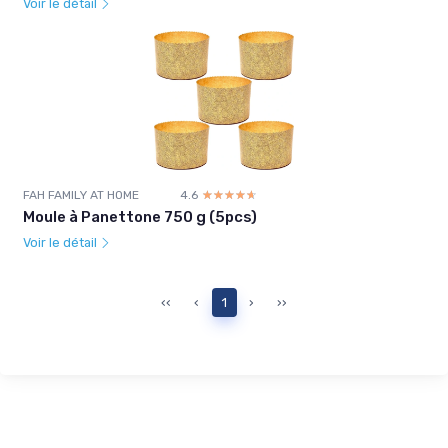
Voir le détail
FAH FAMILY AT HOME
4.6
☆☆☆☆☆
★★★★★
Moule à Panettone 750 g (5pcs)
Voir le détail
‹‹
‹
1
›
››