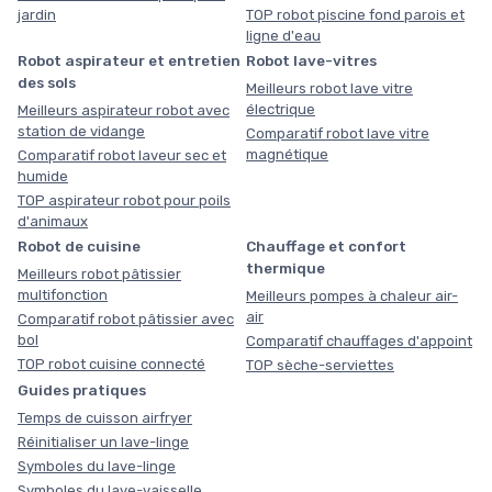
jardin
TOP robot piscine fond parois et
ligne d'eau
Robot aspirateur et entretien
Robot lave-vitres
des sols
Meilleurs robot lave vitre
électrique
Meilleurs aspirateur robot avec
station de vidange
Comparatif robot lave vitre
magnétique
Comparatif robot laveur sec et
humide
TOP aspirateur robot pour poils
d'animaux
Robot de cuisine
Chauffage et confort
thermique
Meilleurs robot pâtissier
multifonction
Meilleurs pompes à chaleur air-
air
Comparatif robot pâtissier avec
bol
Comparatif chauffages d'appoint
TOP robot cuisine connecté
TOP sèche-serviettes
Guides pratiques
Temps de cuisson airfryer
Réinitialiser un lave-linge
Symboles du lave-linge
Symboles du lave-vaisselle