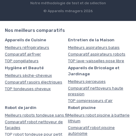
Notre méthodologie de test et de sélection
© Appareils ménagers 2026
Nos meilleurs comparatifs
Appareils de Cuisine
Entretien de la Maison
Meilleurs réfrigérateurs
Meilleurs aspirateurs balais
Comparatif airfryer
Comparatif aspirateurs robots
TOP congélateurs
TOP lave-vaisselles pose libre
Hygiène et Beauté
Appareils de Bricolage et
Jardinage
Meilleurs sèche-cheveux
Meilleurs perceuses
Comparatif rasoirs électriques
Comparatif nettoyeurs haute
TOP tondeuses cheveux
pression
TOP compresseurs d'air
Robot de jardin
Robot piscine
Meilleurs robots tondeuse sans fil
Meilleurs robot piscine à batterie
lithium
Comparatif robot nettoyeur de
façades
Comparatif robot piscine
autonome
TOP robot tondeuse pour petit