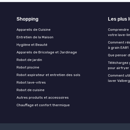
Shopping
Les plus 
Appareils de Cuisine
Comprendre e
votre lave-li
Entretien de la Maison
Comment réin
Hygiène et Beauté
à grain EA81
Appareils de Bricolage et Jardinage
Que penser de
Robot de jardin
Téléchargez g
Robot piscine
pour airfryer
Robot aspirateur et entretien des sols
Comment util
laver Valberg
Robot lave-vitres
Robot de cuisine
Autres produits et accessoires
Chauffage et confort thermique