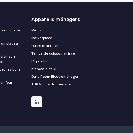
Appareils ménagers
 four : guide
Média
Marketplace
 un plat sain
Outils pratiques
Temps de cuisson airfryer
oisir son
Rejoindre le club
se
Kit média et RP
vec les bons
Data Room Électroménager
 un four
TOP 50 Électroménager