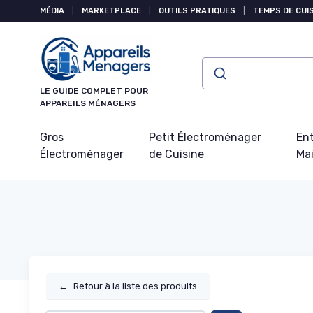
Panneau de gestion des cookies
MÉDIA
|
MARKETPLACE
|
OUTILS PRATIQUES
|
TEMPS DE CUI
LE GUIDE COMPLET POUR
APPAREILS MÉNAGERS
Gros
Petit Électroménager
Ent
Électroménager
de Cuisine
Ma
←
Retour à la liste des produits