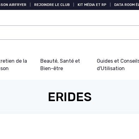
SSON AIRFRYER
|
REJOINDRE LE CLUB
|
KIT MÉDIA ET RP
|
DATA ROOM 
retien de la
Beauté, Santé et
Guides et Conseil
ison
Bien-être
d'Utilisation
ERIDES