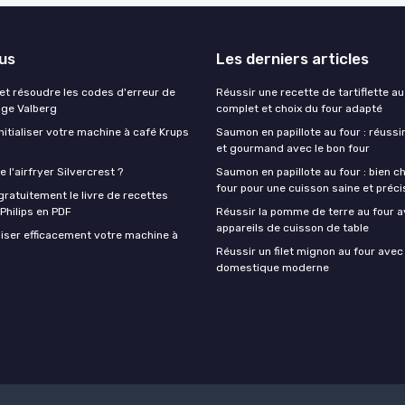
lus
Les derniers articles
t résoudre les codes d'erreur de
Réussir une recette de tartiflette au
nge Valberg
complet et choix du four adapté
itialiser votre machine à café Krups
Saumon en papillote au four : réussir
et gourmand avec le bon four
 l'airfryer Silvercrest ?
Saumon en papillote au four : bien ch
four pour une cuisson saine et préci
ratuitement le livre de recettes
 Philips en PDF
Réussir la pomme de terre au four a
appareils de cuisson de table
iser efficacement votre machine à
Réussir un filet mignon au four avec
domestique moderne