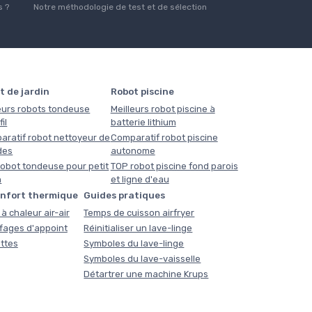
 ?
Notre méthodologie de test et de sélection
t de jardin
Robot piscine
eurs robots tondeuse
Meilleurs robot piscine à
il
batterie lithium
aratif robot nettoyeur de
Comparatif robot piscine
des
autonome
obot tondeuse pour petit
TOP robot piscine fond parois
n
et ligne d'eau
onfort thermique
Guides pratiques
à chaleur air-air
Temps de cuisson airfryer
fages d'appoint
Réinitialiser un lave-linge
ttes
Symboles du lave-linge
Symboles du lave-vaisselle
Détartrer une machine Krups