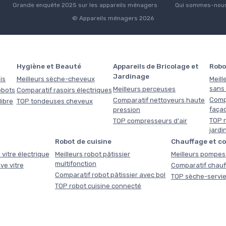
Grande enquête 2025 sur les appareils ménagers
Qui sommes-nous
© Appareils ménagers 2026
Hygiène et Beauté
Appareils de Bricolage et
Robo
Jardinage
is
Meilleurs sèche-cheveux
Meill
sans f
Meilleurs perceuses
obots
Comparatif rasoirs électriques
Comp
Comparatif nettoyeurs haute
libre
TOP tondeuses cheveux
faça
pression
TOP r
TOP compresseurs d'air
jardi
Robot de cuisine
Chauffage et c
 vitre électrique
Meilleurs robot pâtissier
Meilleurs pompes 
multifonction
ve vitre
Comparatif chauf
Comparatif robot pâtissier avec bol
TOP sèche-servie
TOP robot cuisine connecté