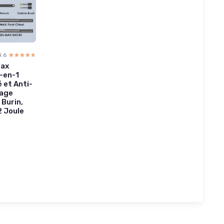
4.6
☆☆☆☆☆
★★★★★
Max
-en-1
 et Anti-
çage
 Burin,
2 Joule