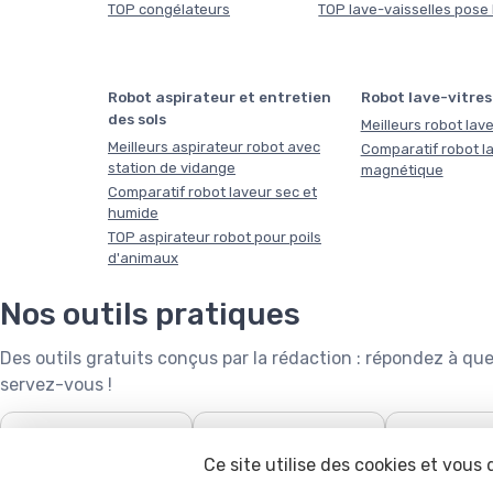
TOP congélateurs
TOP lave-vaisselles pose 
Robot aspirateur et entretien
Robot lave-vitres
des sols
Meilleurs robot lave
Meilleurs aspirateur robot avec
Comparatif robot la
station de vidange
magnétique
Comparatif robot laveur sec et
humide
TOP aspirateur robot pour poils
d'animaux
Nos outils pratiques
Des outils gratuits conçus par la rédaction : répondez à 
servez-vous !
❄️
🧺

Puissance de climatiseur
Capacité de lave-linge
Robot tonde
Ce site utilise des cookies et vous
calcula