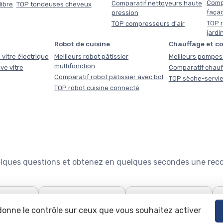
Comp
Comparatif nettoyeurs haute
libre
TOP tondeuses cheveux
faça
pression
TOP r
TOP compresseurs d'air
jardi
Robot de cuisine
Chauffage et c
 vitre électrique
Meilleurs robot pâtissier
Meilleurs pompes 
multifonction
ve vitre
Comparatif chauf
Comparatif robot pâtissier avec bol
TOP sèche-servie
TOP robot cuisine connecté
quelques questions et obtenez en quelques secondes une re

🧹
🍽️
use : le
Quel aspirateur choisir ?
Configurateur lave-
 donne le contrôle sur ceux que vous souhaitez activer
teur
vaisselle