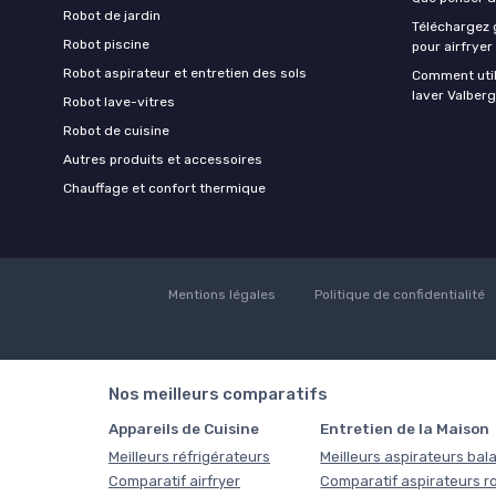
Robot de jardin
Téléchargez g
Robot piscine
pour airfryer
Robot aspirateur et entretien des sols
Comment util
laver Valberg
Robot lave-vitres
Robot de cuisine
Autres produits et accessoires
Chauffage et confort thermique
Mentions légales
Politique de confidentialité
Nos meilleurs comparatifs
Appareils de Cuisine
Entretien de la Maison
Meilleurs réfrigérateurs
Meilleurs aspirateurs bala
Comparatif airfryer
Comparatif aspirateurs r