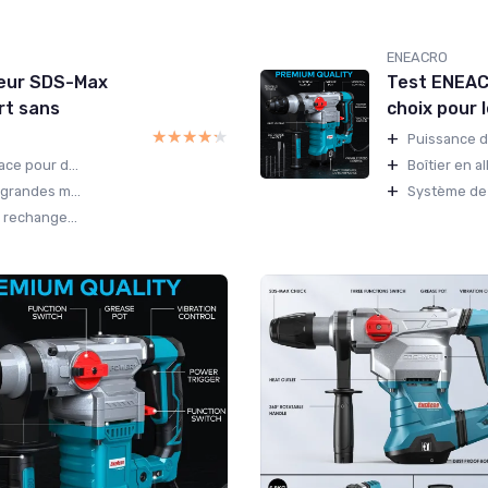
ENEACRO
eur SDS-Max
Test ENEAC
rt sans
choix pour 
★★★★★
★★★★★
+
Puissance d
+
ce pour d...
Boîtier en a
+
 grandes m...
Système de
 rechange...