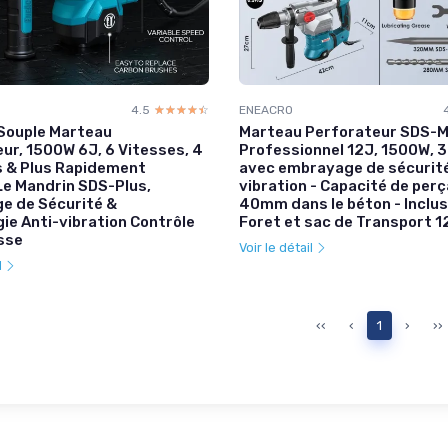
4.5
☆☆☆☆☆
★★★★★
ENEACRO
Souple Marteau
Marteau Perforateur SDS-
ur, 1500W 6J, 6 Vitesses, 4
Professionnel 12J, 1500W, 3
s & Plus Rapidement
avec embrayage de sécurité
e Mandrin SDS-Plus,
vibration - Capacité de per
e de Sécurité &
40mm dans le béton - Inclus
ie Anti-vibration Contrôle
Foret et sac de Transport 1
esse
Voir le détail
l
‹‹
‹
1
›
››