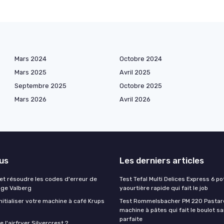
Mars 2024
Octobre 2024
Mars 2025
Avril 2025
Septembre 2025
Octobre 2025
Mars 2026
Avril 2026
lus
Les derniers articles
t résoudre les codes d'erreur de
Test Tefal Multi Delices Express 6 pot
nge Valberg
yaourtière rapide qui fait le job
itialiser votre machine à café Krups
Test Rommelsbacher PM 220 Pastarel
machine à pâtes qui fait le boulot s
parfaite
 l'airfryer Silvercrest ?