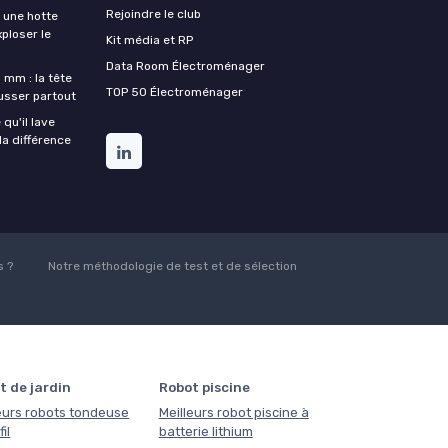
Rejoindre le club
une hotte
xploser le
Kit média et RP
Data Room Électroménager
 mm : la tête
TOP 50 Électroménager
ousser partout
qu'il lave
la différence
 ?
Notre méthodologie de test et de sélection
t de jardin
Robot piscine
eurs robots tondeuse
Meilleurs robot piscine à
il
batterie lithium