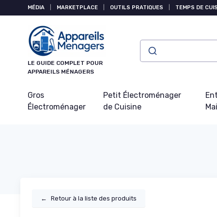
Panneau de gestion des cookies
MÉDIA
|
MARKETPLACE
|
OUTILS PRATIQUES
|
TEMPS DE CUI
LE GUIDE COMPLET POUR
APPAREILS MÉNAGERS
Gros
Petit Électroménager
Ent
Électroménager
de Cuisine
Ma
←
Retour à la liste des produits