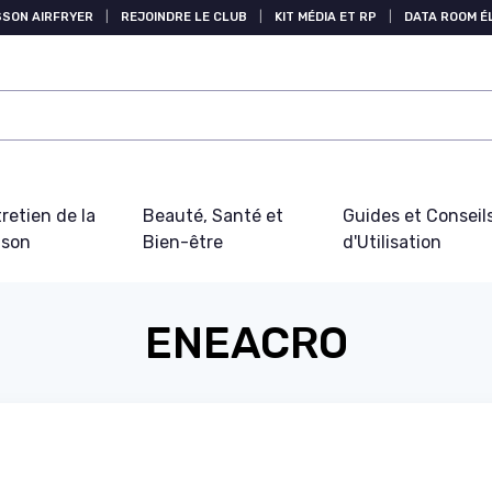
SSON AIRFRYER
|
REJOINDRE LE CLUB
|
KIT MÉDIA ET RP
|
DATA ROOM 
retien de la
Beauté, Santé et
Guides et Conseil
ison
Bien-être
d'Utilisation
ENEACRO