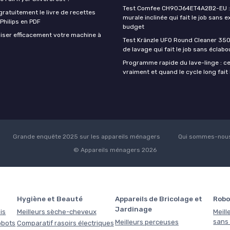
Test Comfee CH90J64ET4A2B2-EU : 
ratuitement le livre de recettes
murale inclinée qui fait le job sans e
 Philips en PDF
budget
iser efficacement votre machine à
Test Kränzle UFO Round Cleaner 350
de lavage qui fait le job sans éclab
Programme rapide du lave-linge : ce 
vraiment et quand le cycle long fait 
Grande enquête 2025 sur les appareils ménagers
Qui sommes-nous
© Appareils ménagers 2026
Hygiène et Beauté
Appareils de Bricolage et
Robo
Jardinage
is
Meilleurs sèche-cheveux
Meill
sans f
Meilleurs perceuses
obots
Comparatif rasoirs électriques