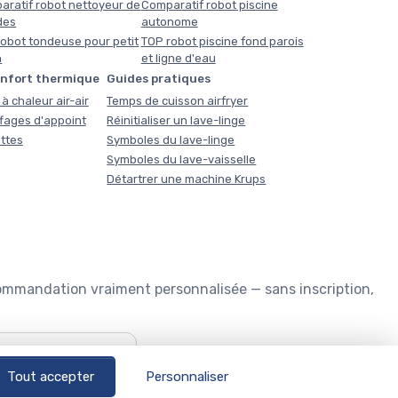
aratif robot nettoyeur de
Comparatif robot piscine
des
autonome
obot tondeuse pour petit
TOP robot piscine fond parois
n
et ligne d'eau
onfort thermique
Guides pratiques
à chaleur air-air
Temps de cuisson airfryer
fages d'appoint
Réinitialiser un lave-linge
ttes
Symboles du lave-linge
Symboles du lave-vaisselle
Détartrer une machine Krups
commandation vraiment personnalisée — sans inscription,
🏊
Quel robot piscine ?
Tout accepter
Personnaliser