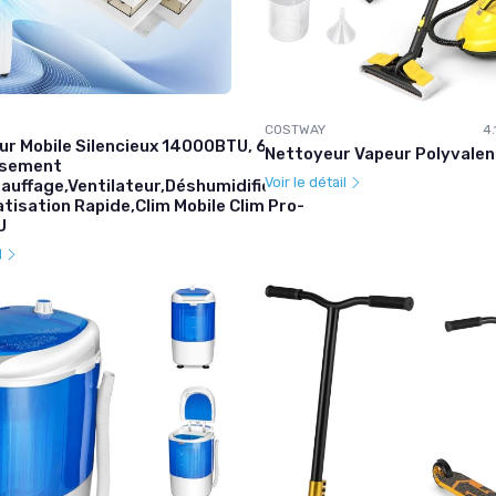
3.4
☆☆☆☆☆
★★★★★
COSTWAY
4.
ur Mobile Silencieux 14000BTU, 6 EN 1,
Nettoyeur Vapeur Polyvale
ssement
Voir le détail
auffage,Ventilateur,Déshumidificateur,Mode
atisation Rapide,Clim Mobile Clim Pro-
U
l