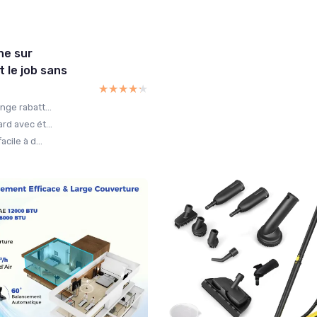
ne sur
t le job sans
★★★★★
★★★★★
nge rabatt...
rd avec ét...
cile à d...