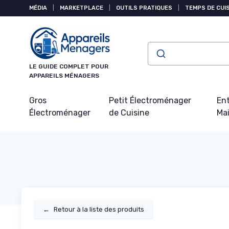
Panneau de gestion des cookies
MÉDIA
|
MARKETPLACE
|
OUTILS PRATIQUES
|
TEMPS DE CUI
LE GUIDE COMPLET POUR
APPAREILS MÉNAGERS
Gros
Petit Électroménager
Ent
Électroménager
de Cuisine
Ma
←
Retour à la liste des produits