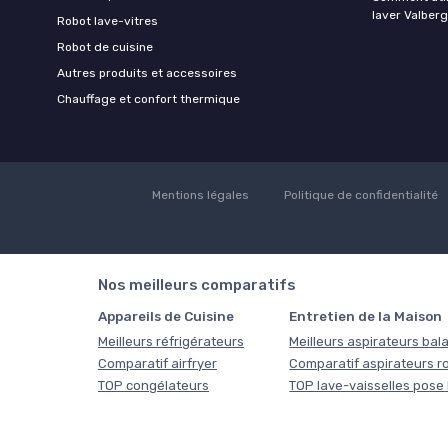
laver Valberg
Robot lave-vitres
Robot de cuisine
Autres produits et accessoires
Chauffage et confort thermique
Mentions légales
Politique de confidentialité
Nos meilleurs comparatifs
Appareils de Cuisine
Entretien de la Maison
Meilleurs réfrigérateurs
Meilleurs aspirateurs bala
Comparatif airfryer
Comparatif aspirateurs r
TOP congélateurs
TOP lave-vaisselles pose 