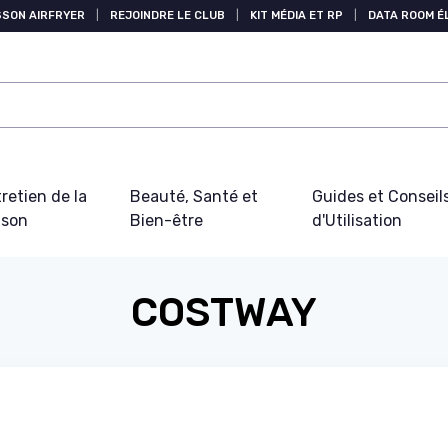
SSON AIRFRYER
|
REJOINDRE LE CLUB
|
KIT MÉDIA ET RP
|
DATA ROOM 
retien de la
Beauté, Santé et
Guides et Conseil
ison
Bien-être
d'Utilisation
COSTWAY