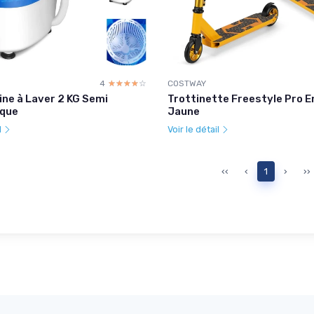
4
☆☆☆☆☆
★★★★★
COSTWAY
ine à Laver 2 KG Semi
Trottinette Freestyle Pro 
que
Jaune
l
Voir le détail
‹‹
‹
1
›
››