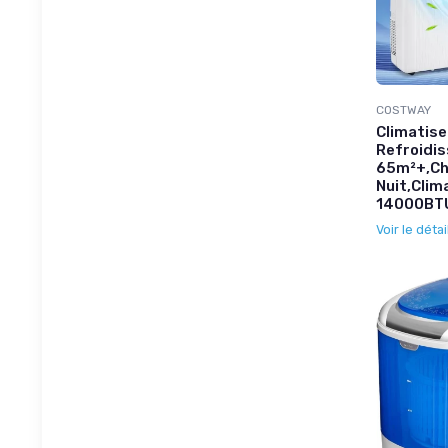
COSTWAY
Climatise
Refroidi
65m²+,Ch
Nuit,Clim
14000BT
Voir le détai