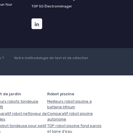
 un four
TOP 50 Électroménager
 ?
Notre méthodologie de test et de sélection
t de jardin
Robot piscine
eurs robots tondeuse
Meilleurs robot piscine à
il
batterie lithium
aratif robot nettoyeur de
Comparatif robot piscine
des
autonome
obot tondeuse pour petit
TOP robot piscine fond parois
n
et ligne d'eau