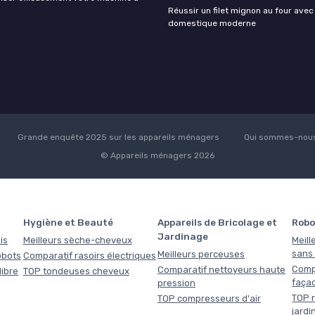
Réussir un filet mignon au four avec
domestique moderne
Grande enquête 2025 sur les appareils ménagers
Qui sommes-nous
© Appareils ménagers 2026
Hygiène et Beauté
Appareils de Bricolage et
Robo
Jardinage
is
Meilleurs sèche-cheveux
Meill
sans f
Meilleurs perceuses
obots
Comparatif rasoirs électriques
Comp
Comparatif nettoyeurs haute
libre
TOP tondeuses cheveux
faça
pression
TOP r
TOP compresseurs d'air
jardi