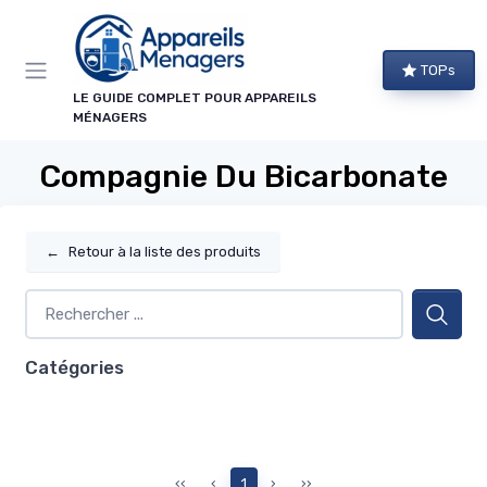
Panneau de gestion des cookies
TOPs
LE GUIDE COMPLET POUR APPAREILS
MÉNAGERS
Compagnie Du Bicarbonate
←
Retour à la liste des produits
Catégories
‹‹
‹
1
›
››