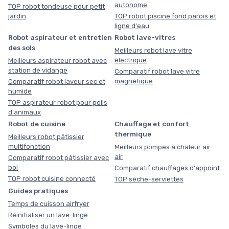
autonome
TOP robot tondeuse pour petit
jardin
TOP robot piscine fond parois et
ligne d'eau
Robot aspirateur et entretien
Robot lave-vitres
des sols
Meilleurs robot lave vitre
électrique
Meilleurs aspirateur robot avec
station de vidange
Comparatif robot lave vitre
magnétique
Comparatif robot laveur sec et
humide
TOP aspirateur robot pour poils
d'animaux
Robot de cuisine
Chauffage et confort
thermique
Meilleurs robot pâtissier
multifonction
Meilleurs pompes à chaleur air-
air
Comparatif robot pâtissier avec
bol
Comparatif chauffages d'appoint
TOP robot cuisine connecté
TOP sèche-serviettes
Guides pratiques
Temps de cuisson airfryer
Réinitialiser un lave-linge
Symboles du lave-linge