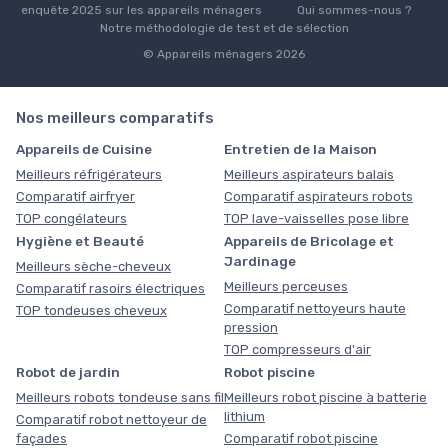
enquête 2025 sur les appareils ménagers
Qui sommes-nous ?
Notre méthodologie de test et de sélection
© Appareils ménagers 2026
Nos meilleurs comparatifs
Appareils de Cuisine
Entretien de la Maison
Meilleurs réfrigérateurs
Meilleurs aspirateurs balais
Comparatif airfryer
Comparatif aspirateurs robots
TOP congélateurs
TOP lave-vaisselles pose libre
Hygiène et Beauté
Appareils de Bricolage et
Jardinage
Meilleurs sèche-cheveux
Meilleurs perceuses
Comparatif rasoirs électriques
Comparatif nettoyeurs haute
TOP tondeuses cheveux
pression
TOP compresseurs d'air
Robot de jardin
Robot piscine
Meilleurs robots tondeuse sans fil
Meilleurs robot piscine à batterie
lithium
Comparatif robot nettoyeur de
façades
Comparatif robot piscine