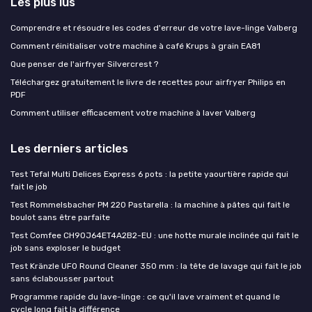
Les plus lus
Comprendre et résoudre les codes d'erreur de votre lave-linge Valberg
Comment réinitialiser votre machine à café Krups à grain EA81
Que penser de l'airfryer Silvercrest ?
Téléchargez gratuitement le livre de recettes pour airfryer Philips en
PDF
Comment utiliser efficacement votre machine à laver Valberg
Les derniers articles
Test Tefal Multi Delices Express 6 pots : la petite yaourtière rapide qui
fait le job
Test Rommelsbacher PM 220 Pastarella : la machine à pâtes qui fait le
boulot sans être parfaite
Test Comfee CH90J64ET4A2B2-EU : une hotte murale inclinée qui fait le
job sans exploser le budget
Test Kränzle UFO Round Cleaner 350 mm : la tête de lavage qui fait le job
sans éclabousser partout
Programme rapide du lave-linge : ce qu'il lave vraiment et quand le
cycle long fait la différence