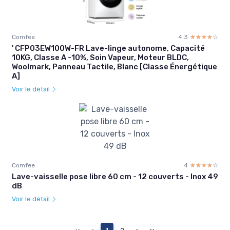
Comfee
4.3
☆☆☆☆☆
★★★★★
' CFP03EW100W-FR Lave-linge autonome, Capacité
10KG, Classe A -10%, Soin Vapeur, Moteur BLDC,
Woolmark, Panneau Tactile, Blanc [Classe Énergétique
A]
Voir le détail
Comfee
4
☆☆☆☆☆
★★★★★
Lave-vaisselle pose libre 60 cm - 12 couverts - Inox 49
dB
Voir le détail