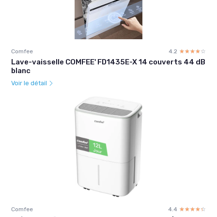
Comfee
4.2
☆☆☆☆☆
★★★★★
Lave-vaisselle COMFEE' FD1435E-X 14 couverts 44 dB
blanc
Voir le détail
Comfee
4.4
☆☆☆☆☆
★★★★★