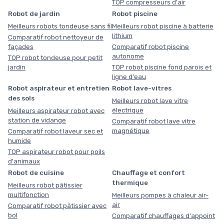
TOP compresseurs d'air
Robot de jardin
Robot piscine
Meilleurs robots tondeuse sans fil
Meilleurs robot piscine à batterie
lithium
Comparatif robot nettoyeur de
façades
Comparatif robot piscine
autonome
TOP robot tondeuse pour petit
jardin
TOP robot piscine fond parois et
ligne d'eau
Robot aspirateur et entretien
Robot lave-vitres
des sols
Meilleurs robot lave vitre
électrique
Meilleurs aspirateur robot avec
station de vidange
Comparatif robot lave vitre
magnétique
Comparatif robot laveur sec et
humide
TOP aspirateur robot pour poils
d'animaux
Robot de cuisine
Chauffage et confort
thermique
Meilleurs robot pâtissier
multifonction
Meilleurs pompes à chaleur air-
air
Comparatif robot pâtissier avec
bol
Comparatif chauffages d'appoint