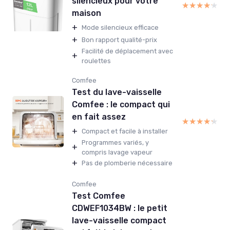
silencieux pour votre
★★★★★
★★★★★
maison
+
Mode silencieux efficace
+
Bon rapport qualité-prix
Facilité de déplacement avec
+
roulettes
Comfee
Test du lave-vaisselle
Comfee : le compact qui
en fait assez
★★★★★
★★★★★
+
Compact et facile à installer
Programmes variés, y
+
compris lavage vapeur
+
Pas de plomberie nécessaire
Comfee
Test Comfee
CDWEF1034BW : le petit
lave-vaisselle compact