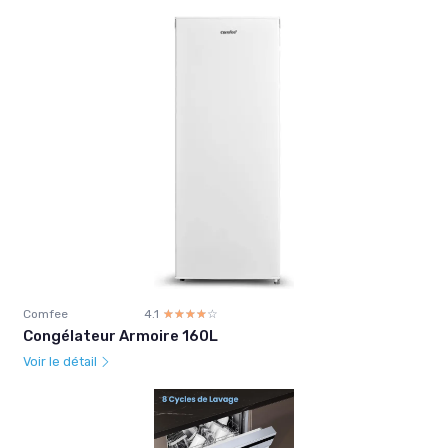
Comfee
4.1
☆☆☆☆☆
★★★★★
Congélateur Armoire 160L
Voir le détail