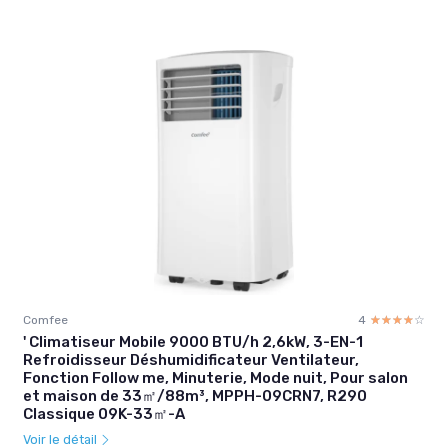
Comfee
4
☆☆☆☆☆
★★★★★
' Climatiseur Mobile 9000 BTU/h 2,6kW, 3-EN-1
Refroidisseur Déshumidificateur Ventilateur,
Fonction Follow me, Minuterie, Mode nuit, Pour salon
et maison de 33㎡/88m³, MPPH-09CRN7, R290
Classique 09K-33㎡-A
Voir le détail