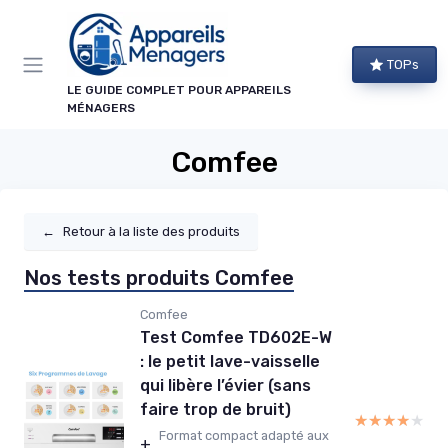
Panneau de gestion des cookies
TOPs
LE GUIDE COMPLET POUR APPAREILS
MÉNAGERS
Comfee
←
Retour à la liste des produits
Nos tests produits Comfee
Comfee
Test Comfee TD602E-W
: le petit lave-vaisselle
qui libère l’évier (sans
faire trop de bruit)
★★★★★
★★★★★
Format compact adapté aux
+