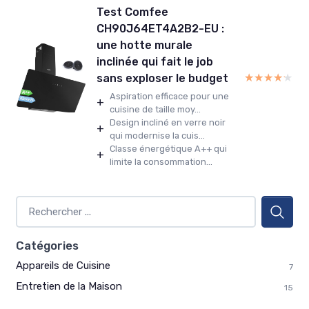
Test Comfee
CH90J64ET4A2B2-EU :
une hotte murale
inclinée qui fait le job
★★★★★
★★★★★
sans exploser le budget
Aspiration efficace pour une
+
cuisine de taille moy...
Design incliné en verre noir
+
qui modernise la cuis...
Classe énergétique A++ qui
+
limite la consommation...
Catégories
Appareils de Cuisine
7
Entretien de la Maison
15