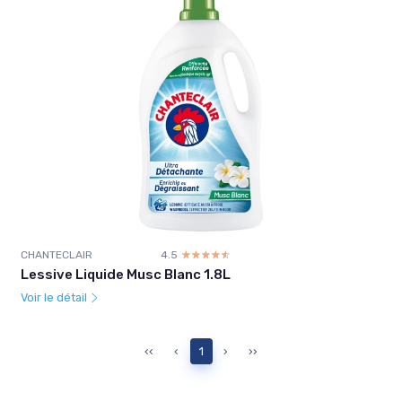
CHANTECLAIR
4.5
☆☆☆☆☆
★★★★★
Lessive Liquide Musc Blanc 1.8L
Voir le détail
‹‹
‹
1
›
››