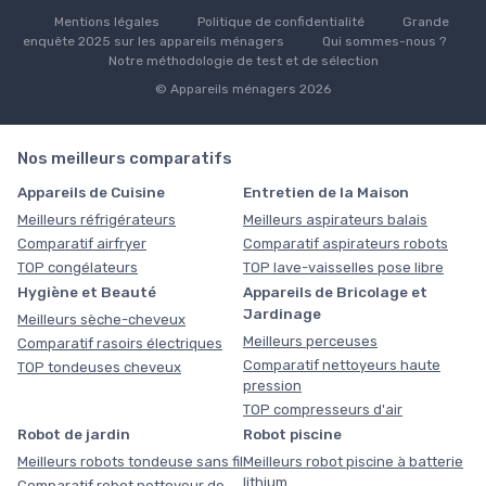
Mentions légales
Politique de confidentialité
Grande
enquête 2025 sur les appareils ménagers
Qui sommes-nous ?
Notre méthodologie de test et de sélection
© Appareils ménagers 2026
Nos meilleurs comparatifs
Appareils de Cuisine
Entretien de la Maison
Meilleurs réfrigérateurs
Meilleurs aspirateurs balais
Comparatif airfryer
Comparatif aspirateurs robots
TOP congélateurs
TOP lave-vaisselles pose libre
Hygiène et Beauté
Appareils de Bricolage et
Jardinage
Meilleurs sèche-cheveux
Meilleurs perceuses
Comparatif rasoirs électriques
Comparatif nettoyeurs haute
TOP tondeuses cheveux
pression
TOP compresseurs d'air
Robot de jardin
Robot piscine
Meilleurs robots tondeuse sans fil
Meilleurs robot piscine à batterie
lithium
Comparatif robot nettoyeur de