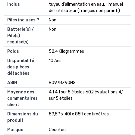
inclus
tuyau d'alimentation en eau, 1 manuel
de l'utilisateur (français non garanti)
Piles incluses ?
‎Non
Batterie(s) /
‎Non
Pile(s)
requise(s)
Poids
‎52,4 Kilogrammes
Disponibilité
‎10 Ans
des pièces
détachées
ASIN
B097RZVQNS
Moyenne des
4,1 4,1 sur 5 étoiles 602 évaluations 4,1
commentaires
sur 5 étoiles
client
Dimensions du
59,5P x 40l x 85H centimètres
produit
Marque
Cecotec