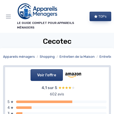
Panneau de gestion des cookies
TOPs
LE GUIDE COMPLET POUR APPAREILS
MÉNAGERS
Cecotec
Appareils ménagers
Shopping
Entretien de la Maison
Entretien
Voir l'offre
4,1 sur 5
★★★★★
★★★★★
602 avis
5 ★
4 ★
3 ★