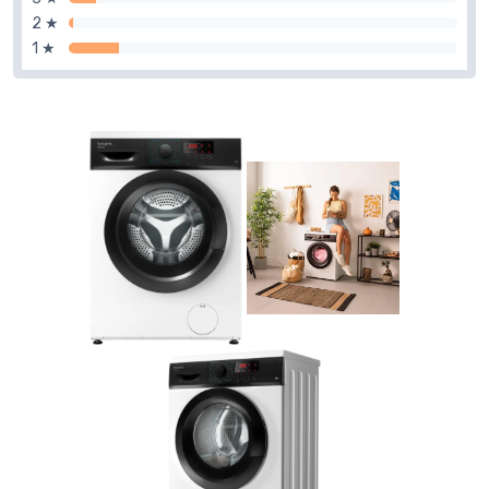
2 ★
1 ★