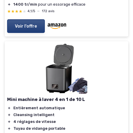
＋
1400 tr/min
pour un essorage efficace
★★★★★
★★★★★
4,1/5
—
172 avis
Voir l'offre
Mini machine à laver 4 en 1 de 10 L
＋
Entièrement automatique
＋
Cleansing intelligent
＋
4 réglages de vitesse
＋
Tuyau de vidange portable