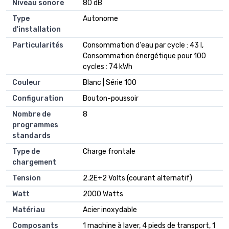
Niveau sonore
‎80 dB
Type
‎Autonome
d'installation
Particularités
‎Consommation d'eau par cycle : 43 l,
Consommation énergétique pour 100
cycles : 74 kWh
Couleur
‎Blanc | Série 100
Configuration
‎Bouton-poussoir
Nombre de
‎8
programmes
standards
Type de
‎Charge frontale
chargement
Tension
‎2.2E+2 Volts (courant alternatif)
Watt
‎2000 Watts
Matériau
‎Acier inoxydable
Composants
‎1 machine à laver, 4 pieds de transport, 1