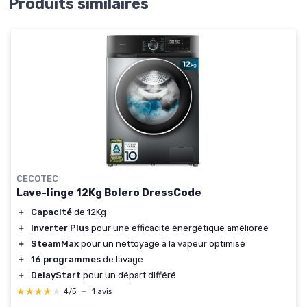
Produits similaires
CECOTEC
Lave-linge 12Kg Bolero DressCode
＋
Capacité
de 12Kg
＋
Inverter Plus
pour une efficacité énergétique améliorée
＋
SteamMax
pour un nettoyage à la vapeur optimisé
＋
16 programmes
de lavage
＋
DelayStart
pour un départ différé
★★★★★
★★★★★
4/5
—
1 avis