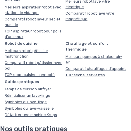
Meilleurs robot lave vitre
électrique
Meilleurs aspirateur robot avec
station de vidange
Comparatif robot lave vitre
magnétique
Comparatif robot laveur sec et
humide
TOP aspirateur robot pour poils
d'animaux
Robot de cuisine
Chauffage et confort
thermique
Meilleurs robot pâtissier
multifonction
Meilleurs pompes à chaleur air-
air
Comparatif robot pâtissier avec
bol
Comparatif chauffages d'appoint
TOP robot cuisine connecté
TOP sèche-serviettes
Guides pratiques
Temps de cuisson airfryer
Réinitialiser un lave-linge
Symboles du lave-linge
Symboles du lave-vaisselle
Détartrer une machine Krups
Nos outils pratiques