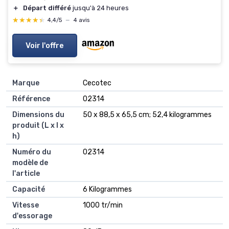
＋
Départ différé
jusqu'à 24 heures
★★★★★
★★★★★
4,4/5
—
4 avis
Voir l'offre
Marque
‎Cecotec
Référence
‎02314
Dimensions du
‎50 x 88,5 x 65,5 cm; 52,4 kilogrammes
produit (L x l x
h)
Numéro du
‎02314
modèle de
l'article
Capacité
‎6 Kilogrammes
Vitesse
‎1000 tr/min
d'essorage