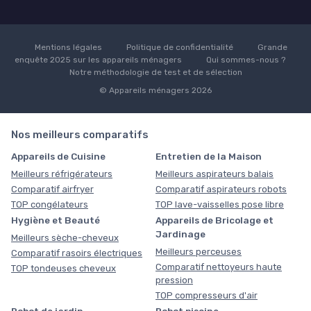
Mentions légales
Politique de confidentialité
Grande
enquête 2025 sur les appareils ménagers
Qui sommes-nous ?
Notre méthodologie de test et de sélection
© Appareils ménagers 2026
Nos meilleurs comparatifs
Appareils de Cuisine
Entretien de la Maison
Meilleurs réfrigérateurs
Meilleurs aspirateurs balais
Comparatif airfryer
Comparatif aspirateurs robots
TOP congélateurs
TOP lave-vaisselles pose libre
Hygiène et Beauté
Appareils de Bricolage et
Jardinage
Meilleurs sèche-cheveux
Meilleurs perceuses
Comparatif rasoirs électriques
Comparatif nettoyeurs haute
TOP tondeuses cheveux
pression
TOP compresseurs d'air
Robot de jardin
Robot piscine