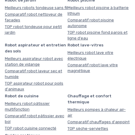
Meilleurs robots tondeuse sans fil
Meilleurs robot piscine à batterie
lithium
Comparatif robot nettoyeur de
façades
Comparatif robot piscine
autonome
TOP robot tondeuse pour petit
jardin
TOP robot piscine fond parois et
ligne d'eau
Robot aspirateur et entretien
Robot lave-vitres
des sols
Meilleurs robot lave vitre
électrique
Meilleurs aspirateur robot avec
station de vidange
Comparatif robot lave vitre
magnétique
Comparatif robot laveur sec et
humide
TOP aspirateur robot pour poils
d'animaux
Robot de cuisine
Chauffage et confort
thermique
Meilleurs robot pâtissier
multifonction
Meilleurs pompes à chaleur air-
air
Comparatif robot pâtissier avec
bol
Comparatif chauffages d'appoint
TOP robot cuisine connecté
TOP sèche-serviettes