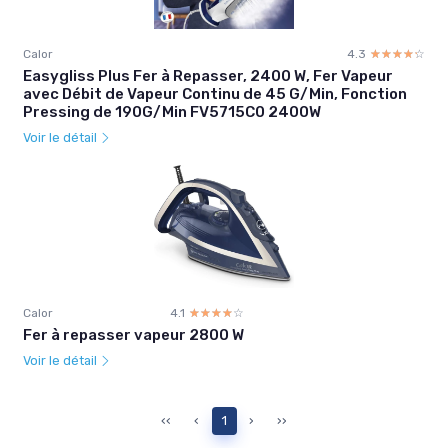
Calor
4.3
☆☆☆☆☆
★★★★★
Easygliss Plus Fer à Repasser, 2400 W, Fer Vapeur
avec Débit de Vapeur Continu de 45 G/Min, Fonction
Pressing de 190G/Min FV5715C0 2400W
Voir le détail
Calor
4.1
☆☆☆☆☆
★★★★★
Fer à repasser vapeur 2800 W
Voir le détail
‹‹
‹
1
›
››