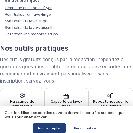
Guides pratiques
Temps de cuisson airfryer
Réinitialiser un lave-linge
Symboles du lave-linge
Symboles du lave-vaisselle
Détartrer une machine Krups
Nos outils pratiques
Des outils gratuits conçus par la rédaction : répondez à
quelques questions et obtenez en quelques secondes une
recommandation vraiment personnalisée — sans
inscription, servez-vous !
❄️
🧺
🌱
Puissance de
Capacité de lave-
Robot tondeuse : le
climatiseur
linge
calculateur
Ce site utilise des cookies et vous donne le contrôle sur ceux que
vous souhaitez activer
🧹
🍽️
🏊
Quel aspirateur
Configurateur lave-
Quel robot piscine ?
Tout accepter
Personnaliser
choisir ?
vaisselle