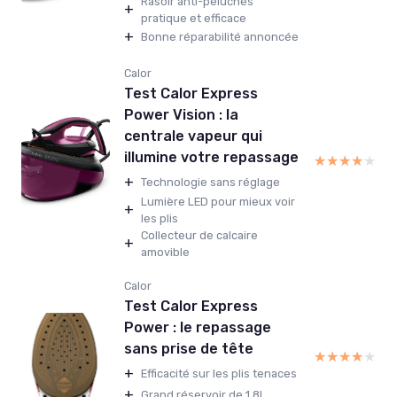
Rasoir anti-peluches
+
pratique et efficace
+
Bonne réparabilité annoncée
Calor
Test Calor Express
Power Vision : la
centrale vapeur qui
illumine votre repassage
★★★★★
★★★★★
+
Technologie sans réglage
Lumière LED pour mieux voir
+
les plis
Collecteur de calcaire
+
amovible
Calor
Test Calor Express
Power : le repassage
sans prise de tête
★★★★★
★★★★★
+
Efficacité sur les plis tenaces
+
Grand réservoir de 1,8L