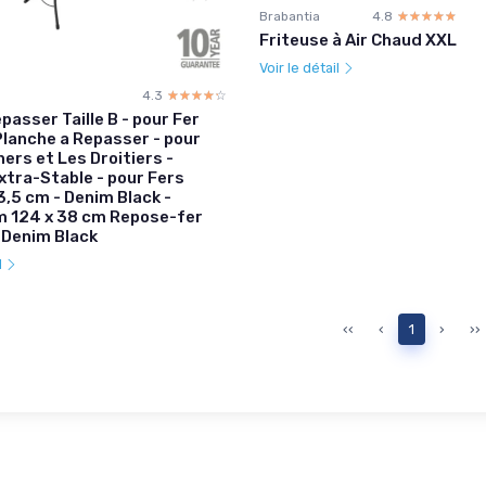
Brabantia
4.8
☆☆☆☆☆
★★★★★
Friteuse à Air Chaud XXL
Voir le détail
4.3
☆☆☆☆☆
★★★★★
passer Taille B - pour Fer
Planche a Repasser - pour
ers et Les Droitiers -
xtra-Stable - pour Fers
3,5 cm - Denim Black -
 124 x 38 cm Repose-fer
 Denim Black
l
‹‹
‹
1
›
››