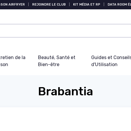
SSON AIRFRYER
|
REJOINDRE LE CLUB
|
KIT MÉDIA ET RP
|
DATA ROOM 
retien de la
Beauté, Santé et
Guides et Conseil
ison
Bien-être
d'Utilisation
Brabantia