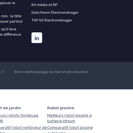
xploser le
Kit média et RP
Data Room Électroménager
 mm : la tête
TOP 50 Électroménager
ousser partout
qu'il lave
la différence
 ?
Notre méthodologie de test et de sélection
t de jardin
Robot piscine
eurs robots tondeuse
Meilleurs robot piscine à
il
batterie lithium
aratif robot nettoyeur de
Comparatif robot piscine