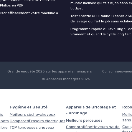
murale inclinée qui fait le job sans e
 Philips en PDF
budget
iser efficacement votre machine à
Test Kränzle UFO Round Cleaner 350
de lavage qui fait le job sans éclab
Programme rapide du lave-linge : ce 
vraiment et quand le cycle long fait 
Grande enquête 2025 sur les appareils ménagers
Qui sommes-nous
© Appareils ménagers 2026
Hygiène et Beauté
Appareils de Bricolage et
Robo
Jardinage
is
Meilleurs sèche-cheveux
Meill
sans f
Meilleurs perceuses
obots
Comparatif rasoirs électriques
Comp
Comparatif nettoyeurs haute
libre
TOP tondeuses cheveux