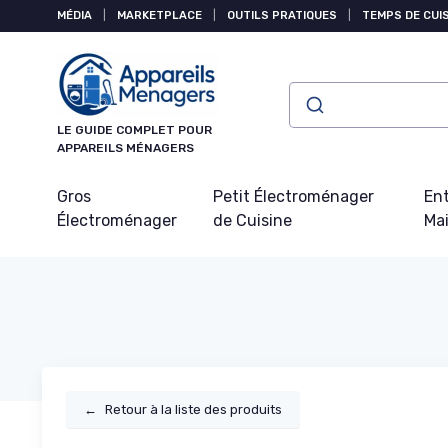
Panneau de gestion des cookies
MÉDIA
|
MARKETPLACE
|
OUTILS PRATIQUES
|
TEMPS DE CUI
LE GUIDE COMPLET POUR
APPAREILS MÉNAGERS
Gros
Petit Électroménager
Ent
Électroménager
de Cuisine
Ma
←
Retour à la liste des produits