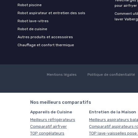
Robot piscine
pour airfryer
Robot aspirateur et entretien des sols
Comment util
laver Valberg
Robot lave-vitres
Robot de cuisine
Autres produits et accessoires
Chauffage et confort thermique
Mentions légales
Politique de confidentialité
Nos meilleurs comparatifs
Appareils de Cuisine
Entretien de la Maison
Meilleurs réfrigérateurs
Meilleurs aspirateurs bala
Comparatif airfryer
Comparatif aspirateurs r
TOP congélateurs
TOP lave-vaisselles pose 