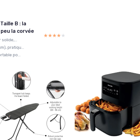
ille B : la
 peu la corvée
★★★★★
★★★★★
solide,...
), pratiqu...
rtable po...