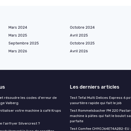
Mars 2024
Octobre 2024
Mars 2025
Avril 2025
Septembre 2025
Octobre 2025
Mars 2026
Avril 2026
lus
Les derniers articles
t résoudre les codes d'erreur de
Test Tefal Multi Delices Express 6 pot
nge Valberg
yaourtière rapide qui fait le job
itialiser votre machine à café Krups
Test Rommelsbacher PM 220 Pastarel
machine à pâtes qui fait le boulot s
parfaite
 l'airfryer Silvercrest ?
Test Comfee CH90J64ET4A2B2-EU : 
ratuitement le livre de recettes