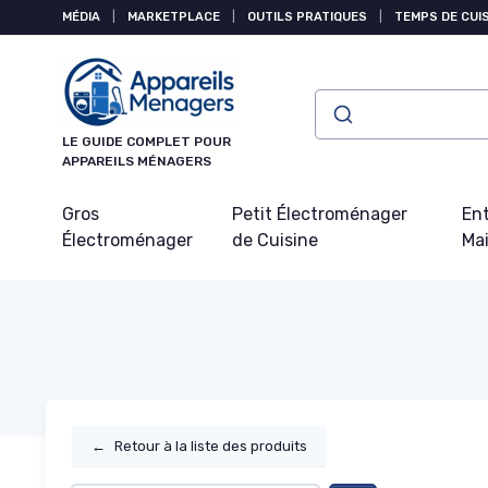
Panneau de gestion des cookies
MÉDIA
|
MARKETPLACE
|
OUTILS PRATIQUES
|
TEMPS DE CUI
LE GUIDE COMPLET POUR
APPAREILS MÉNAGERS
Gros
Petit Électroménager
Ent
Électroménager
de Cuisine
Ma
←
Retour à la liste des produits