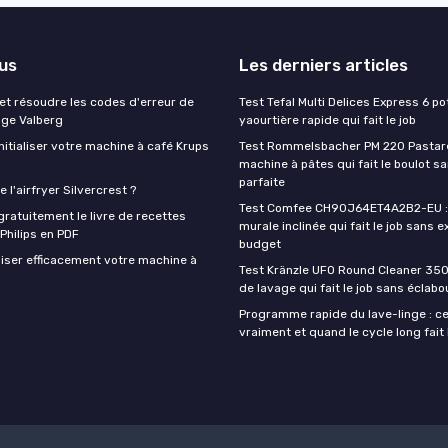
lus
Les derniers articles
t résoudre les codes d'erreur de
Test Tefal Multi Delices Express 6 pot
nge Valberg
yaourtière rapide qui fait le job
itialiser votre machine à café Krups
Test Rommelsbacher PM 220 Pastarel
machine à pâtes qui fait le boulot s
parfaite
 l'airfryer Silvercrest ?
Test Comfee CH90J64ET4A2B2-EU : 
ratuitement le livre de recettes
murale inclinée qui fait le job sans e
 Philips en PDF
budget
iser efficacement votre machine à
Test Kränzle UFO Round Cleaner 350
de lavage qui fait le job sans éclab
Programme rapide du lave-linge : ce 
vraiment et quand le cycle long fait 