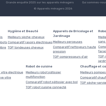
Grande enquête 2025 sur les appareils ménagers
Qui sommes-nous
© Appareils ménagers 2026
Hygiène et Beauté
Appareils de Bricolage et
Robo
Jardinage
is
Meilleurs sèche-cheveux
Meill
sans f
Meilleurs perceuses
obots
Comparatif rasoirs électriques
Comp
Comparatif nettoyeurs haute
libre
TOP tondeuses cheveux
faça
pression
TOP r
TOP compresseurs d'air
jardi
Robot de cuisine
Chauffage et c
 vitre électrique
Meilleurs robot pâtissier
Meilleurs pompes 
multifonction
ve vitre
Comparatif chauf
Comparatif robot pâtissier avec bol
TOP sèche-servie
TOP robot cuisine connecté