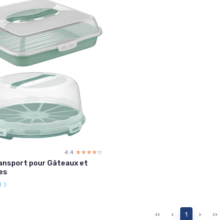
4.4
☆☆☆☆☆
★★★★★
ansport pour Gâteaux et
es
l
‹‹
‹
1
›
››