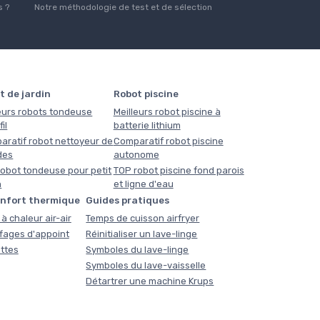
 ?
Notre méthodologie de test et de sélection
t de jardin
Robot piscine
eurs robots tondeuse
Meilleurs robot piscine à
il
batterie lithium
aratif robot nettoyeur de
Comparatif robot piscine
des
autonome
obot tondeuse pour petit
TOP robot piscine fond parois
n
et ligne d'eau
onfort thermique
Guides pratiques
à chaleur air-air
Temps de cuisson airfryer
fages d'appoint
Réinitialiser un lave-linge
ttes
Symboles du lave-linge
Symboles du lave-vaisselle
Détartrer une machine Krups