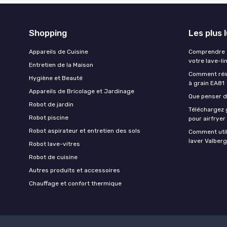
Shopping
Les plus 
Appareils de Cuisine
Comprendre e
votre lave-li
Entretien de la Maison
Comment réin
Hygiène et Beauté
à grain EA81
Appareils de Bricolage et Jardinage
Que penser de
Robot de jardin
Téléchargez g
Robot piscine
pour airfryer
Robot aspirateur et entretien des sols
Comment util
laver Valberg
Robot lave-vitres
Robot de cuisine
Autres produits et accessoires
Chauffage et confort thermique