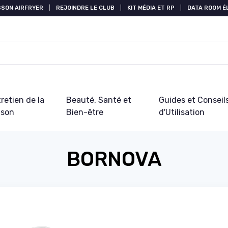
SSON AIRFRYER
|
REJOINDRE LE CLUB
|
KIT MÉDIA ET RP
|
DATA ROOM 
retien de la
Beauté, Santé et
Guides et Conseil
ison
Bien-être
d'Utilisation
BORNOVA