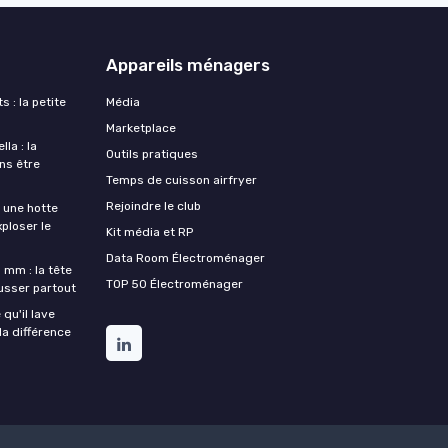
Appareils ménagers
s : la petite
Média
Marketplace
la : la
Outils pratiques
ans être
Temps de cuisson airfryer
Rejoindre le club
une hotte
xploser le
Kit média et RP
Data Room Électroménager
 mm : la tête
TOP 50 Électroménager
ousser partout
qu'il lave
la différence