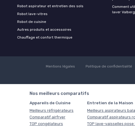
Robot aspirateur et entretien des sols
Comment util
laver Valberg
Robot lave-vitres
Robot de cuisine
Autres produits et accessoires
Chauffage et confort thermique
Mentions légales
Politique de confidentialité
Nos meilleurs comparatifs
Appareils de Cuisine
Entretien de la Maison
Meilleurs réfrigérateurs
Meilleurs aspirateurs bala
Comparatif airfryer
Comparatif aspirateurs r
TOP congélateurs
TOP lave-vaisselles pose 