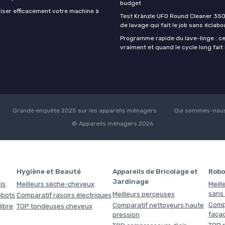
budget
iser efficacement votre machine à
Test Kränzle UFO Round Cleaner 350
de lavage qui fait le job sans éclab
Programme rapide du lave-linge : ce 
vraiment et quand le cycle long fait 
Grande enquête 2025 sur les appareils ménagers
Qui sommes-nous
© Appareils ménagers 2026
Hygiène et Beauté
Appareils de Bricolage et
Robo
Jardinage
is
Meilleurs sèche-cheveux
Meill
sans f
Meilleurs perceuses
obots
Comparatif rasoirs électriques
Comp
Comparatif nettoyeurs haute
libre
TOP tondeuses cheveux
faça
pression