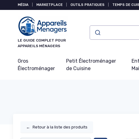
Panneau de gestion des cookies
MÉDIA
|
MARKETPLACE
|
OUTILS PRATIQUES
|
TEMPS DE CUI
LE GUIDE COMPLET POUR
APPAREILS MÉNAGERS
Gros
Petit Électroménager
Ent
Électroménager
de Cuisine
Ma
←
Retour à la liste des produits