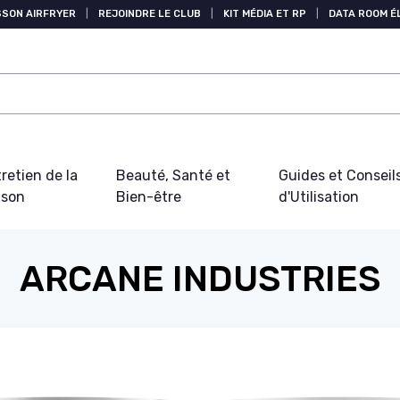
SSON AIRFRYER
|
REJOINDRE LE CLUB
|
KIT MÉDIA ET RP
|
DATA ROOM 
retien de la
Beauté, Santé et
Guides et Conseil
ison
Bien-être
d'Utilisation
ARCANE INDUSTRIES