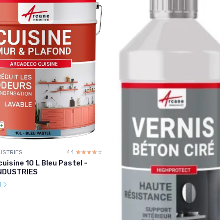
USTRIES
4.1
☆☆☆☆☆
★★★★★
uisine 10 L Bleu Pastel -
NDUSTRIES
l