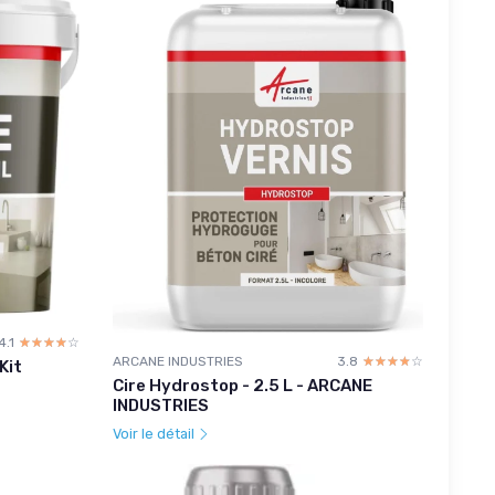
4.1
☆☆☆☆☆
★★★★★
ARCANE INDUSTRIES
3.8
☆☆☆☆☆
★★★★★
Kit
Cire Hydrostop - 2.5 L - ARCANE
INDUSTRIES
Voir le détail