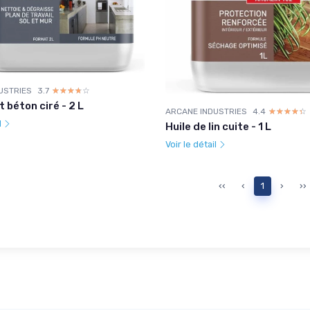
USTRIES
3.7
☆☆☆☆☆
★★★★★
 béton ciré - 2 L
ARCANE INDUSTRIES
4.4
☆☆☆☆☆
★★★★★
l
Huile de lin cuite - 1 L
Voir le détail
‹‹
‹
1
›
››