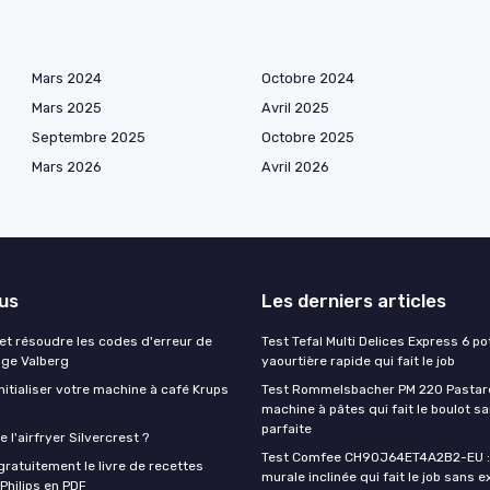
Mars 2024
Octobre 2024
Mars 2025
Avril 2025
Septembre 2025
Octobre 2025
Mars 2026
Avril 2026
lus
Les derniers articles
t résoudre les codes d'erreur de
Test Tefal Multi Delices Express 6 pot
nge Valberg
yaourtière rapide qui fait le job
itialiser votre machine à café Krups
Test Rommelsbacher PM 220 Pastarel
machine à pâtes qui fait le boulot s
parfaite
 l'airfryer Silvercrest ?
Test Comfee CH90J64ET4A2B2-EU : 
ratuitement le livre de recettes
murale inclinée qui fait le job sans e
 Philips en PDF