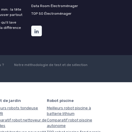
Data Room Électroménager
 mm : la tête
TOP 50 Électroménager
ousser partout
qu'il lave
la différence
 ?
Notre méthodologie de test et de sélection
t de jardin
Robot piscine
eurs robots tondeuse
Meilleurs robot piscine à
il
batterie lithium
aratif robot nettoyeur de
Comparatif robot piscine
des
autonome