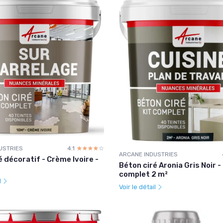
USTRIES
4.1
☆☆☆☆☆
★★★★★
ARCANE INDUSTRIES
é décoratif - Crème Ivoire -
Béton ciré Aronia Gris Noir - 
complet 2 m²
l
Voir le détail