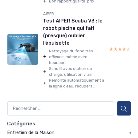
+
Bon rapport qualité-prix
AIPER
Test AIPER Scuba V3 : le
robot piscine qui fait
(presque) oublier
l’épuisette
★★★★★
★★★★★
Nettoyage du fond très
+
efficace, même avec
beaucou...
Sans fil avec station de
+
charge, utilisation vraim...
Remonte automatiquement à
+
la ligne d’eau, récupéra...
Catégories
Entretien de la Maison
1