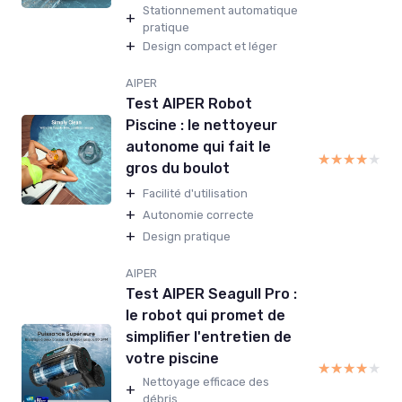
Stationnement automatique
+
pratique
+
Design compact et léger
AIPER
Test AIPER Robot
Piscine : le nettoyeur
autonome qui fait le
★★★★★
★★★★★
gros du boulot
+
Facilité d'utilisation
+
Autonomie correcte
+
Design pratique
AIPER
Test AIPER Seagull Pro :
le robot qui promet de
simplifier l'entretien de
votre piscine
★★★★★
★★★★★
Nettoyage efficace des
+
débris