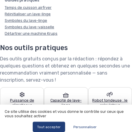
Temps de cuisson airfryer
Réinitialiser un lave-linge
Symboles du lave-linge
Symboles du lave-vaisselle
Détartrer une machine Krups
Nos outils pratiques
Des outils gratuits conçus par la rédaction : répondez à
quelques questions et obtenez en quelques secondes une
recommandation vraiment personnalisée — sans
inscription, servez-vous !
❄️
🧺
🌱
Puissance de
Capacité de lave-
Robot tondeuse : le
climatiseur
linge
calculateur
Ce site utilise des cookies et vous donne le contrôle sur ceux que
vous souhaitez activer
🧹
🍽️
🏊
Quel aspirateur
Configurateur lave-
Quel robot piscine ?
Tout accepter
Personnaliser
choisir ?
vaisselle