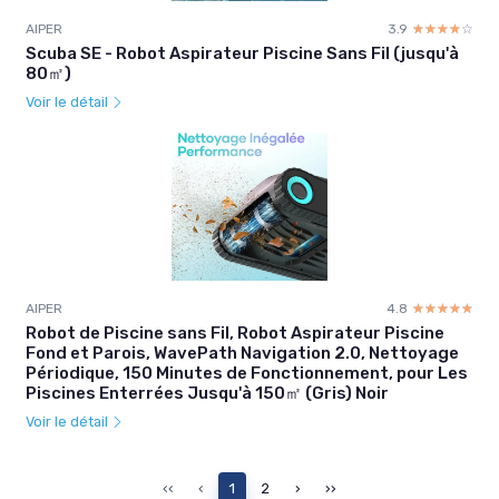
AIPER
3.9
☆☆☆☆☆
★★★★★
Scuba SE - Robot Aspirateur Piscine Sans Fil (jusqu'à
80㎡)
Voir le détail
AIPER
4.8
☆☆☆☆☆
★★★★★
Robot de Piscine sans Fil, Robot Aspirateur Piscine
Fond et Parois, WavePath Navigation 2.0, Nettoyage
Périodique, 150 Minutes de Fonctionnement, pour Les
Piscines Enterrées Jusqu'à 150㎡ (Gris) Noir
Voir le détail
‹‹
‹
1
2
›
››