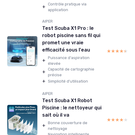
Contrôle pratique via
+
application
AIPER
Test Scuba X1 Pro : le
robot piscine sans fil qui
promet une vraie
efficacité sous l'eau
★★★★★
★★★★★
Puissance d'aspiration
+
élevée
Capacité de cartographie
+
précise
+
Simplicité d'utilisation
AIPER
Test Scuba X1 Robot
Piscine : le nettoyeur qui
sait où il va
★★★★★
★★★★★
Bonne couverture de
+
nettoyage
Navigation intelligente