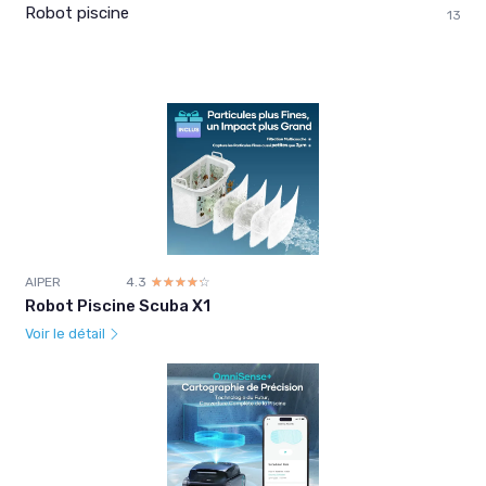
Robot piscine
13
AIPER
4.3
☆☆☆☆☆
★★★★★
Robot Piscine Scuba X1
Voir le détail