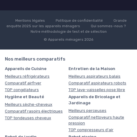
Mentions légales
Politique de confidentialité
Grande
enquête 2025 sur les appareils ménagers
Qui sommes-nous ?
Notre méthodologie de test et de sélection
© Appareils ménagers 2026
Nos meilleurs comparatifs
Appareils de Cuisine
Entretien de la Maison
Meilleurs réfrigérateurs
Meilleurs aspirateurs balais
Comparatif airfryer
Comparatif aspirateurs robots
TOP congélateurs
TOP lave-vaisselles pose libre
Hygiène et Beauté
Appareils de Bricolage et
Jardinage
Meilleurs sèche-cheveux
Meilleurs perceuses
Comparatif rasoirs électriques
Comparatif nettoyeurs haute
TOP tondeuses cheveux
pression
TOP compresseurs d'air
Robot de jardin
Robot piscine