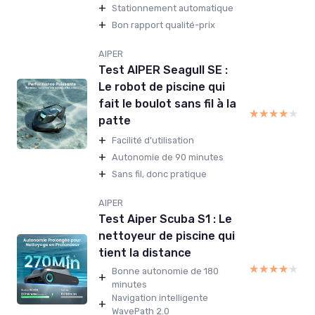
+
Stationnement automatique
+
Bon rapport qualité-prix
AIPER
Test AIPER Seagull SE :
Le robot de piscine qui
fait le boulot sans fil à la
★★★★★
★★★★★
patte
+
Facilité d'utilisation
+
Autonomie de 90 minutes
+
Sans fil, donc pratique
AIPER
Test Aiper Scuba S1 : Le
nettoyeur de piscine qui
tient la distance
★★★★★
★★★★★
Bonne autonomie de 180
+
minutes
Navigation intelligente
+
WavePath 2.0