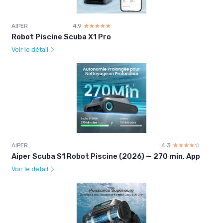
AIPER
4.9
☆☆☆☆☆
★★★★★
Robot Piscine Scuba X1 Pro
Voir le détail
AIPER
4.3
☆☆☆☆☆
★★★★★
Aiper Scuba S1 Robot Piscine (2026) — 270 min, App
Voir le détail