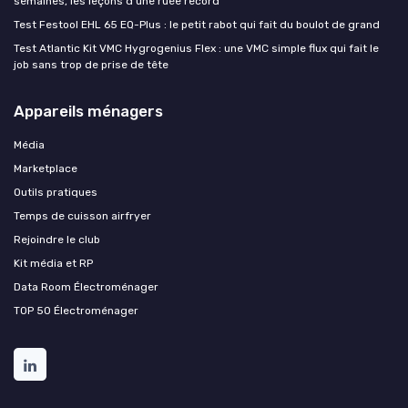
semaines, les leçons d'une ruée record
Test Festool EHL 65 EQ-Plus : le petit rabot qui fait du boulot de grand
Test Atlantic Kit VMC Hygrogenius Flex : une VMC simple flux qui fait le
job sans trop de prise de tête
Appareils ménagers
Média
Marketplace
Outils pratiques
Temps de cuisson airfryer
Rejoindre le club
Kit média et RP
Data Room Électroménager
TOP 50 Électroménager