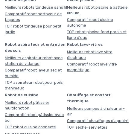
Meilleurs robots tondeuse sans fil
Meilleurs robot piscine à batterie
lithium
Comparatif robot nettoyeur de
façades
Comparatif robot piscine
autonome
TOP robot tondeuse pour petit
jardin
TOP robot piscine fond parois et
ligne d'eau
Robot aspirateur et entretien
Robot lave-vitres
des sols
Meilleurs robot lave vitre
électrique
Meilleurs aspirateur robot avec
station de vidange
Comparatif robot lave vitre
magnétique
Comparatif robot laveur sec et
humide
TOP aspirateur robot pour poils
d'animaux
Robot de cuisine
Chauffage et confort
thermique
Meilleurs robot pâtissier
multifonction
Meilleurs pompes à chaleur air-
air
Comparatif robot pâtissier avec
bol
Comparatif chauffages d'appoint
TOP robot cuisine connecté
TOP sèche-serviettes
Guides pratiques