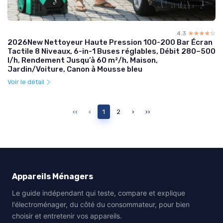
4.3
☆☆☆☆☆
★★★★★
2026New Nettoyeur Haute Pression 100-200 Bar Écran
Tactile 8 Niveaux, 6-in-1 Buses réglables, Débit 280–500
l/h, Rendement Jusqu’à 60 m²/h, Maison,
Jardin/Voiture, Canon à Mousse bleu
Voir le détail
‹‹
‹
1
2
›
››
Appareils Ménagers
Le guide indépendant qui teste, compare et explique
l'électroménager, du côté du consommateur, pour bien
choisir et entretenir vos appareils.