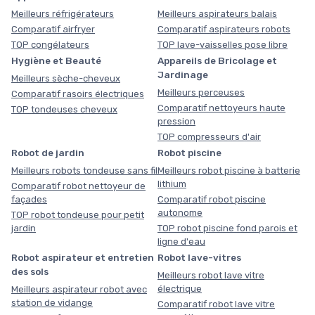
Meilleurs réfrigérateurs
Meilleurs aspirateurs balais
Comparatif airfryer
Comparatif aspirateurs robots
TOP congélateurs
TOP lave-vaisselles pose libre
Hygiène et Beauté
Appareils de Bricolage et
Jardinage
Meilleurs sèche-cheveux
Meilleurs perceuses
Comparatif rasoirs électriques
Comparatif nettoyeurs haute
TOP tondeuses cheveux
pression
TOP compresseurs d'air
Robot de jardin
Robot piscine
Meilleurs robots tondeuse sans fil
Meilleurs robot piscine à batterie
lithium
Comparatif robot nettoyeur de
façades
Comparatif robot piscine
autonome
TOP robot tondeuse pour petit
jardin
TOP robot piscine fond parois et
ligne d'eau
Robot aspirateur et entretien
Robot lave-vitres
des sols
Meilleurs robot lave vitre
électrique
Meilleurs aspirateur robot avec
station de vidange
Comparatif robot lave vitre