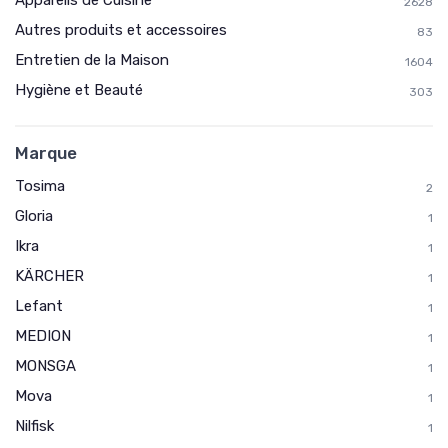
Appareils de Cuisine
2628
Autres produits et accessoires
83
* En m'inscrivant, j'accepte de recevoir la newsletter
Entretien de la Maison
d'Appareils Ménagers et les offres de ses partenaires.
1604
Hygiène et Beauté
303
Non merci, peut-être plus tard
Marque
Tosima
2
Gloria
1
Ikra
1
KÄRCHER
1
Lefant
1
MEDION
1
MONSGA
1
Mova
1
Nilfisk
1