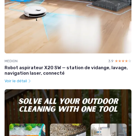
MEDION
3.9
☆☆☆☆☆
★★★★★
Robot aspirateur X20 SW — station de vidange, lavage,
navigation laser, connecté
Voir le détail