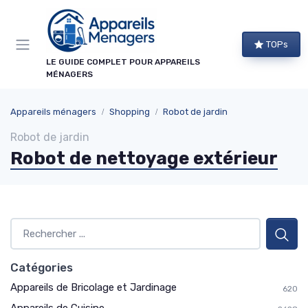
Panneau de gestion des cookies
×
TOPs
NEWSLETTER APPAREILS MÉNAGERS
LE GUIDE COMPLET POUR APPAREILS
MÉNAGERS
Ne ratez aucun bon plan !
Guides d'achat, comparatifs exclusifs et alertes
Appareils ménagers
Shopping
Robot de jardin
promos sur les meilleurs appareils : recevez le
Robot de jardin
meilleur directement dans votre boîte mail.
Robot de nettoyage extérieur
Alertes promos
Comparatifs
Guides d'achat
Tendances
Catégories
Appareils de Bricolage et Jardinage
620
→ Je m'abonne