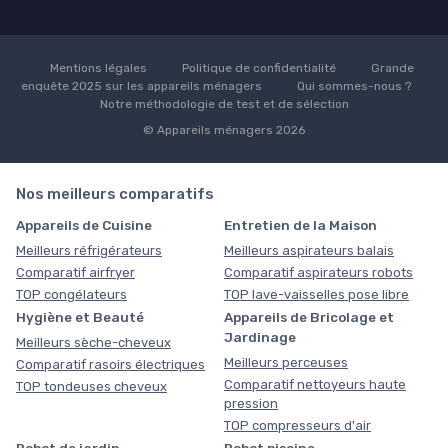
Mentions légales
Politique de confidentialité
Grande
enquête 2025 sur les appareils ménagers
Qui sommes-nous ?
Notre méthodologie de test et de sélection
© Appareils ménagers 2026
Nos meilleurs comparatifs
Appareils de Cuisine
Entretien de la Maison
Meilleurs réfrigérateurs
Meilleurs aspirateurs balais
Comparatif airfryer
Comparatif aspirateurs robots
TOP congélateurs
TOP lave-vaisselles pose libre
Hygiène et Beauté
Appareils de Bricolage et
Jardinage
Meilleurs sèche-cheveux
Meilleurs perceuses
Comparatif rasoirs électriques
Comparatif nettoyeurs haute
TOP tondeuses cheveux
pression
TOP compresseurs d'air