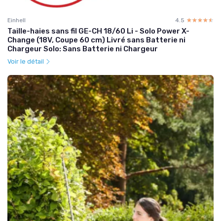
Einhell
4.5
☆☆☆☆☆
★★★★★
Taille-haies sans fil GE-CH 18/60 Li - Solo Power X-
Change (18V, Coupe 60 cm) Livré sans Batterie ni
Chargeur Solo: Sans Batterie ni Chargeur
Voir le détail