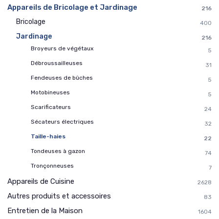
Appareils de Bricolage et Jardinage
216
Bricolage
400
Jardinage
216
Broyeurs de végétaux
5
Débroussailleuses
31
Fendeuses de bûches
5
Motobineuses
5
Scarificateurs
24
Sécateurs électriques
32
Taille-haies
22
Tondeuses à gazon
74
Tronçonneuses
7
Appareils de Cuisine
2628
Autres produits et accessoires
83
Entretien de la Maison
1604