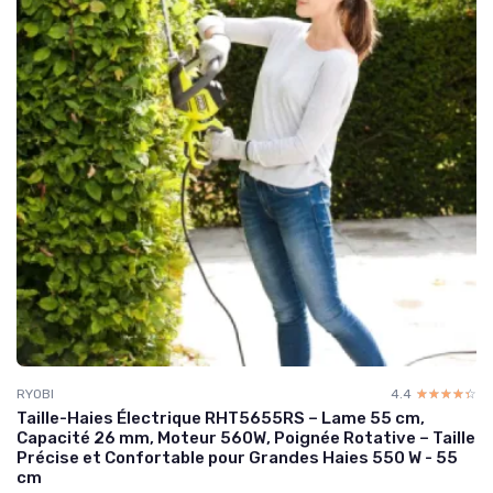
RYOBI
4.4
☆☆☆☆☆
★★★★★
Taille-Haies Électrique RHT5655RS – Lame 55 cm,
Capacité 26 mm, Moteur 560W, Poignée Rotative – Taille
Précise et Confortable pour Grandes Haies 550 W - 55
cm