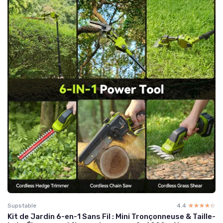
Supstable
4.4
☆☆☆☆☆
★★★★★
Kit de Jardin 6-en-1 Sans Fil : Mini Tronçonneuse & Taille-