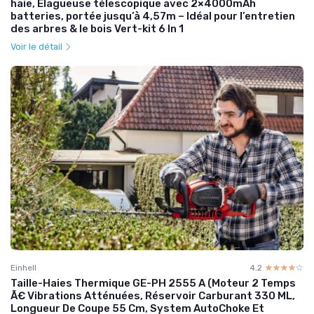
haie, Élagueuse télescopique avec 2×4000mAh
batteries, portée jusqu’à 4,57m – Idéal pour l’entretien
des arbres & le bois Vert-kit 6 In 1
Voir le détail
Einhell
4.2
☆☆☆☆☆
★★★★★
Taille-Haies Thermique GE-PH 2555 A (Moteur 2 Temps
Ã€ Vibrations Atténuées, Réservoir Carburant 330 ML,
Longueur De Coupe 55 Cm, System AutoChoke Et