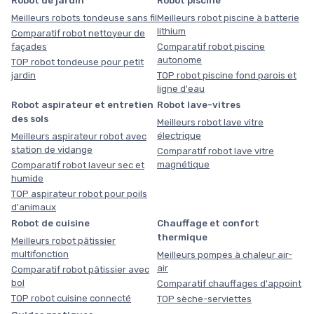
Robot de jardin
Robot piscine
Meilleurs robots tondeuse sans fil
Meilleurs robot piscine à batterie
lithium
Comparatif robot nettoyeur de
façades
Comparatif robot piscine
autonome
TOP robot tondeuse pour petit
jardin
TOP robot piscine fond parois et
ligne d'eau
Robot aspirateur et entretien
Robot lave-vitres
des sols
Meilleurs robot lave vitre
électrique
Meilleurs aspirateur robot avec
station de vidange
Comparatif robot lave vitre
magnétique
Comparatif robot laveur sec et
humide
TOP aspirateur robot pour poils
d'animaux
Robot de cuisine
Chauffage et confort
thermique
Meilleurs robot pâtissier
multifonction
Meilleurs pompes à chaleur air-
air
Comparatif robot pâtissier avec
bol
Comparatif chauffages d'appoint
TOP robot cuisine connecté
TOP sèche-serviettes