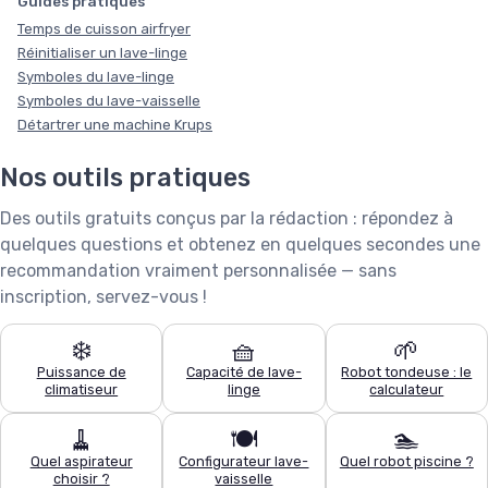
Guides pratiques
Temps de cuisson airfryer
Réinitialiser un lave-linge
Symboles du lave-linge
Symboles du lave-vaisselle
Détartrer une machine Krups
Nos outils pratiques
Des outils gratuits conçus par la rédaction : répondez à
quelques questions et obtenez en quelques secondes une
recommandation vraiment personnalisée — sans
inscription, servez-vous !
❄️
🧺
🌱
Puissance de
Capacité de lave-
Robot tondeuse : le
climatiseur
linge
calculateur
Ce site utilise des cookies et vous donne le contrôle sur ceux que
vous souhaitez activer
🧹
🍽️
🏊
Quel aspirateur
Configurateur lave-
Quel robot piscine ?
Tout accepter
Personnaliser
choisir ?
vaisselle