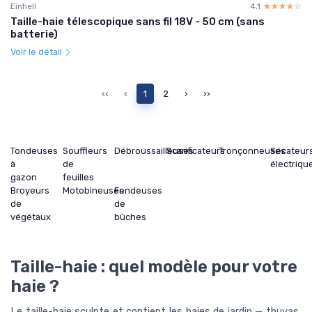
Einhell
4.1
☆☆☆☆☆
★★★★★
Taille-haie télescopique sans fil 18V - 50 cm (sans
batterie)
Voir le détail
‹‹
‹
1
2
›
››
Tondeuses
Souffleurs
Débroussailleuses
Scarificateurs
Tronçonneuses
Sécateur
à
de
électriqu
gazon
feuilles
Broyeurs
Motobineuses
Fendeuses
de
de
végétaux
bûches
Taille-haie : quel modèle pour votre
haie ?
Le taille-haie sculpte et contient les haies de jardin — thuyas,