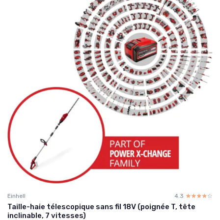
Einhell
4.3
☆☆☆☆☆
★★★★★
Taille-haie télescopique sans fil 18V (poignée T, tête
inclinable, 7 vitesses)