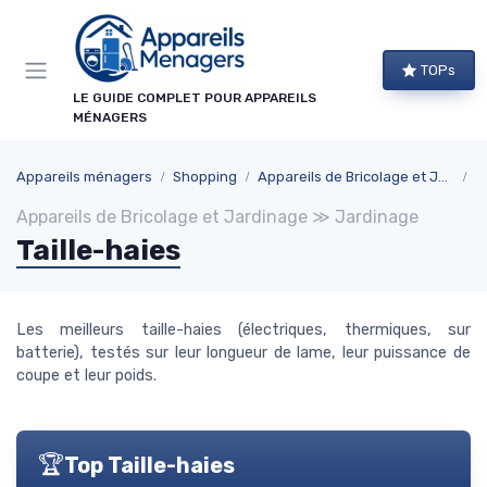
Panneau de gestion des cookies
×
TOPs
NEWSLETTER APPAREILS MÉNAGERS
LE GUIDE COMPLET POUR APPAREILS
MÉNAGERS
Ne ratez aucun bon plan !
Guides d'achat, comparatifs exclusifs et alertes
Appareils ménagers
Shopping
Appareils de Bricolage et Jardinage
J
promos sur les meilleurs appareils : recevez le
Appareils de Bricolage et Jardinage ≫ Jardinage
meilleur directement dans votre boîte mail.
Taille-haies
Alertes promos
Comparatifs
Guides d'achat
Tendances
Les meilleurs taille-haies (électriques, thermiques, sur
batterie), testés sur leur longueur de lame, leur puissance de
coupe et leur poids.
🏆
Top Taille-haies
→ Je m'abonne