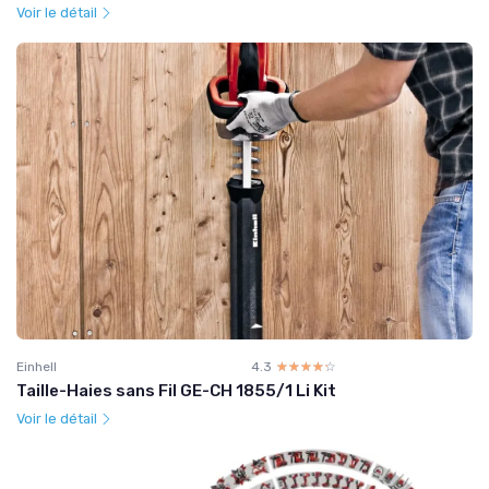
Voir le détail
Einhell
4.3
☆☆☆☆☆
★★★★★
Taille-Haies sans Fil GE-CH 1855/1 Li Kit
Voir le détail