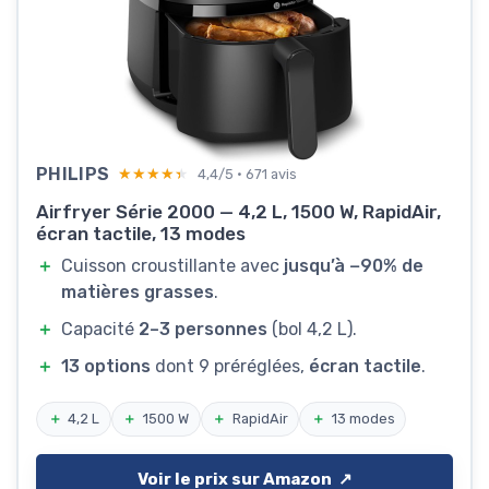
PHILIPS
★★★★★
★★★★★
4,4/5 · 671 avis
Airfryer Série 2000 — 4,2 L, 1500 W, RapidAir,
écran tactile, 13 modes
＋
Cuisson croustillante avec
jusqu’à −90% de
matières grasses
.
＋
Capacité
2–3 personnes
(bol 4,2 L).
＋
13 options
dont 9 préréglées,
écran tactile
.
＋
4,2 L
＋
1500 W
＋
RapidAir
＋
13 modes
Voir le prix sur Amazon ↗️