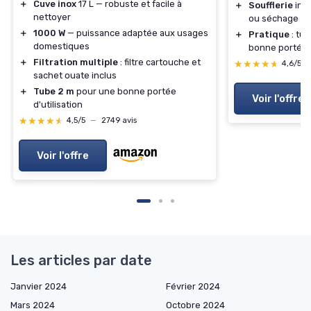
＋
Cuve inox
17 L — robuste et facile à
＋
Soufflerie
int
nettoyer
ou séchage
＋
1000 W
— puissance adaptée aux usages
＋
Pratique
: tub
domestiques
bonne portée
＋
Filtration multiple
: filtre cartouche et
★★★★★
★★★★★
4,6/5
sachet ouate inclus
＋
Tube 2 m
pour une bonne portée
Voir l'offre
d'utilisation
★★★★★
★★★★★
4,5/5
—
2749 avis
Voir l'offre
Les articles par date
Janvier 2024
Février 2024
Mars 2024
Octobre 2024