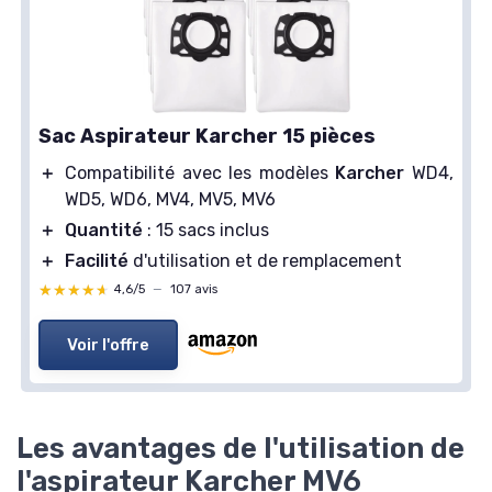
Sac Aspirateur Karcher 15 pièces
＋
Compatibilité avec les modèles
Karcher
WD4,
WD5, WD6, MV4, MV5, MV6
＋
Quantité
: 15 sacs inclus
＋
Facilité
d'utilisation et de remplacement
★★★★★
★★★★★
4,6/5
—
107 avis
Voir l'offre
Les avantages de l'utilisation de
l'aspirateur Karcher MV6