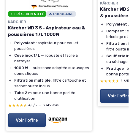
KÄRCHER
Kärcher WD 2 P
⭐ TRÈS BIEN NOTÉ
🔥 POPULAIRE
& poussières 
KÄRCHER
＋
Polyvalent
: a
Kärcher WD 3 S - Aspirateur eau &
＋
Compact
: cu
poussières 17L 1000W
bricolage et 
＋
Polyvalent
: aspirateur pour eau et
＋
Filtration
: fi
poussières
filtre ouate inc
＋
Cuve inox
17 L — robuste et facile à
＋
Soufflerie
int
nettoyer
ou séchage
＋
1000 W
— puissance adaptée aux usages
＋
Pratique
: tub
domestiques
bonne portée
＋
Filtration multiple
: filtre cartouche et
★★★★★
★★★★★
4,6/5
sachet ouate inclus
＋
Tube 2 m
pour une bonne portée
Voir l'offre
d'utilisation
★★★★★
★★★★★
4,5/5
—
2749 avis
Voir l'offre