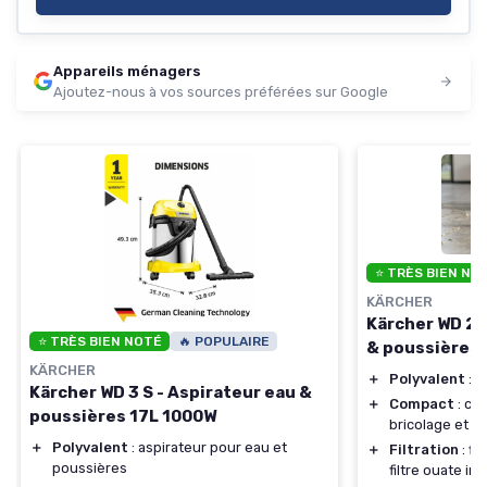
Appareils ménagers
Ajoutez-nous à vos sources préférées sur Google
⭐ TRÈS BIEN NO
KÄRCHER
Kärcher WD 2 P
⭐ TRÈS BIEN NOTÉ
🔥 POPULAIRE
& poussières 
KÄRCHER
＋
Polyvalent
: a
Kärcher WD 3 S - Aspirateur eau &
＋
Compact
: cu
poussières 17L 1000W
bricolage et 
＋
Polyvalent
: aspirateur pour eau et
＋
Filtration
: fi
poussières
filtre ouate inc