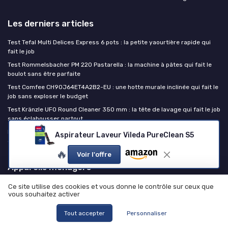
Les derniers articles
Test Tefal Multi Delices Express 6 pots : la petite yaourtière rapide qui
fait le job
Test Rommelsbacher PM 220 Pastarella : la machine à pâtes qui fait le
boulot sans être parfaite
Test Comfee CH90J64ET4A2B2-EU : une hotte murale inclinée qui fait le
job sans exploser le budget
Test Kränzle UFO Round Cleaner 350 mm : la tête de lavage qui fait le job
sans éclabousser partout
Programme rapide du lave-linge : ce qu'il lave vraiment et quand le
Aspirateur Laveur Vileda PureClean S5
cycle long fait la différence
🔥
Voir l'offre
Appareils ménagers
Média
Ce site utilise des cookies et vous donne le contrôle sur ceux que
vous souhaitez activer
Marketplace
Outils pratiques
Tout accepter
Personnaliser
Temps de cuisson airfryer