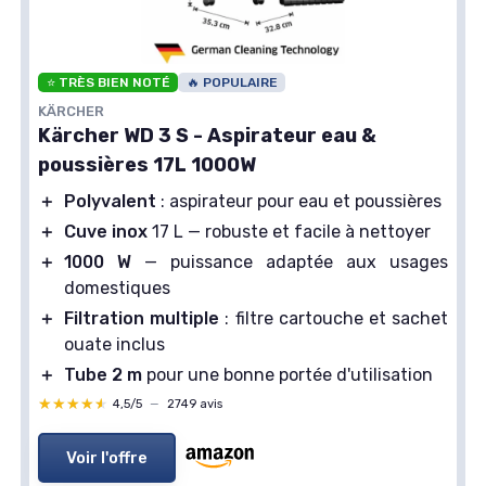
⭐ TRÈS BIEN NOTÉ
🔥 POPULAIRE
KÄRCHER
Kärcher WD 3 S - Aspirateur eau &
poussières 17L 1000W
＋
Polyvalent
: aspirateur pour eau et poussières
＋
Cuve inox
17 L — robuste et facile à nettoyer
＋
1000 W
— puissance adaptée aux usages
domestiques
＋
Filtration multiple
: filtre cartouche et sachet
ouate inclus
＋
Tube 2 m
pour une bonne portée d'utilisation
★★★★★
★★★★★
4,5/5
—
2749 avis
Voir l'offre