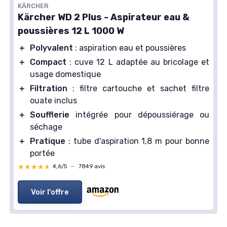
KÄRCHER
Kärcher WD 2 Plus - Aspirateur eau &
poussières 12 L 1000 W
＋
Polyvalent
: aspiration eau et poussières
＋
Compact
: cuve 12 L adaptée au bricolage et
usage domestique
＋
Filtration
: filtre cartouche et sachet filtre
ouate inclus
＋
Soufflerie
intégrée pour dépoussiérage ou
séchage
＋
Pratique
: tube d'aspiration 1,8 m pour bonne
portée
★★★★★
★★★★★
4,6/5
—
7849 avis
Voir l'offre