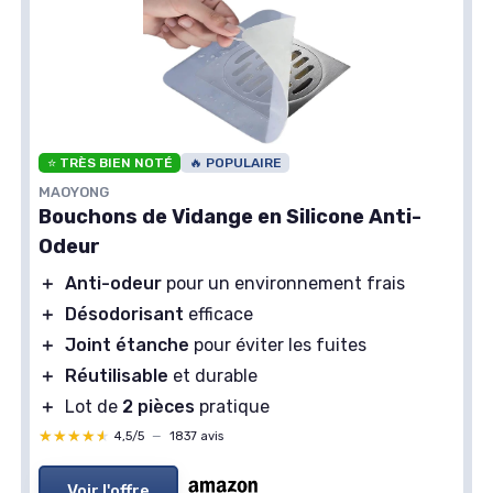
⭐ TRÈS BIEN NOTÉ
🔥 POPULAIRE
MAOYONG
Bouchons de Vidange en Silicone Anti-
Odeur
＋
Anti-odeur
pour un environnement frais
＋
Désodorisant
efficace
＋
Joint étanche
pour éviter les fuites
＋
Réutilisable
et durable
＋
Lot de
2 pièces
pratique
★★★★★
★★★★★
4,5/5
—
1837 avis
⭐ TRÈS BIEN NOTÉ
Voir l'offre