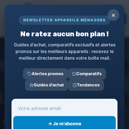
Panneau de gestion des cookies
×
TOPs
NEWSLETTER APPAREILS MÉNAGERS
LE GUIDE COMPLET POUR APPAREILS
MÉNAGERS
Ne ratez aucun bon plan !
Guides d'achat, comparatifs exclusifs et alertes
promos sur les meilleurs appareils : recevez le
meilleur directement dans votre boîte mail.
Alertes promos
Comparatifs
Guides d'achat
Tendances
Appareils ménagers
Petit Électroménager de Cuisine
Robots de Cui
Optimisez votre cuisine avec
→ Je m'abonne