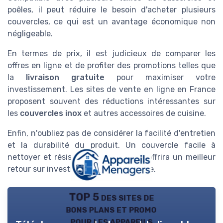
poêles, il peut réduire le besoin d'acheter plusieurs
couvercles, ce qui est un avantage économique non
négligeable.
En termes de prix, il est judicieux de comparer les
offres en ligne et de profiter des promotions telles que
la
livraison gratuite
pour maximiser votre
investissement. Les sites de vente en ligne en France
proposent souvent des réductions intéressantes sur
les
couvercles inox
et autres accessoires de cuisine.
Enfin, n'oubliez pas de considérer la facilité d'entretien
et la durabilité du produit. Un couvercle facile à
nettoyer et résistant à l'usure vous offrira un meilleur
retour sur investissement à long terme.
TOP 5 des sites de
bons plans et promo
pour les appareils