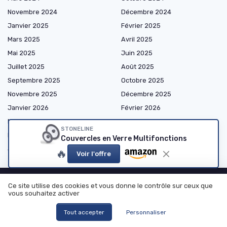
Novembre 2024
Décembre 2024
Janvier 2025
Février 2025
Mars 2025
Avril 2025
Mai 2025
Juin 2025
Juillet 2025
Août 2025
Septembre 2025
Octobre 2025
Novembre 2025
Décembre 2025
Janvier 2026
Février 2026
Mars 2026
Avril 2026
STONELINE
Mai 2026
Juin 2026
Couvercles en Verre Multifonctions
Juillet 2026
Août 2026
🔥
Voir l'offre
Ce site utilise des cookies et vous donne le contrôle sur ceux que
vous souhaitez activer
Shopping
Tout accepter
Personnaliser
Appareils de Cuisine