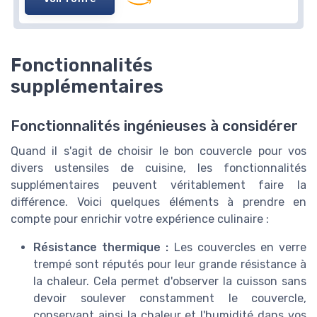
STONELINE
Couvercles en Verre Multifonctions
＋
Set de 2
pour différentes tailles
Fonctionnalités
＋
Bord en silicone
pour une meilleure
étanchéité
supplémentaires
＋
Facile à ranger
- gain de place
＋
Multifonctions
: compatible avec poêles et
Fonctionnalités ingénieuses à considérer
casseroles
Quand il s'agit de choisir le bon couvercle pour vos
★★★★★
★★★★★
4,6/5
—
956 avis
divers ustensiles de cuisine, les fonctionnalités
supplémentaires peuvent véritablement faire la
Voir l'offre
différence. Voici quelques éléments à prendre en
compte pour enrichir votre expérience culinaire :
Résistance thermique :
Les couvercles en verre
trempé sont réputés pour leur grande résistance à
la chaleur. Cela permet d'observer la cuisson sans
devoir soulever constamment le couvercle,
conservant ainsi la chaleur et l'humidité dans vos