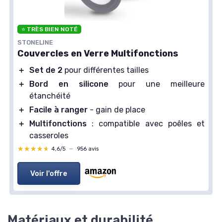
⭐ TRÈS BIEN NOTÉ
STONELINE
Couvercles en Verre Multifonctions
＋
Set de 2
pour différentes tailles
＋
Bord en silicone
pour une meilleure
étanchéité
＋
Facile à ranger
- gain de place
＋
Multifonctions
: compatible avec poêles et
casseroles
★★★★★
★★★★★
4,6/5
—
956 avis
Voir l'offre
Matériaux et durabilité