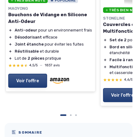
⭐ TRÈS BIEN NOTÉ
🔥 POPULAIRE
MAOYONG
⭐ TRÈS BIEN NO
Bouchons de Vidange en Silicone
STONELINE
Anti-Odeur
Couvercles en
＋
Anti-odeur
pour un environnement frais
Multifonctio
＋
Désodorisant
efficace
＋
Set de 2
pour 
＋
Joint étanche
pour éviter les fuites
＋
Bord en silic
＋
Réutilisable
et durable
étanchéité
＋
Lot de
2 pièces
pratique
＋
Facile à rang
★★★★★
★★★★★
4,5/5
—
1837 avis
＋
Multifonctio
et casseroles
★★★★★
★★★★★
4,6/5
Voir l'offre
Voir l'offre
SOMMAIRE