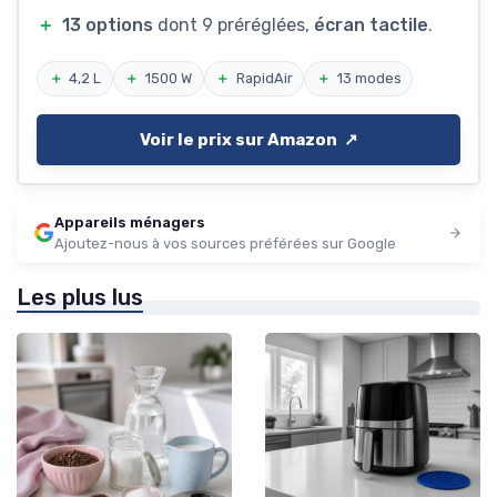
＋
13 options
dont 9 préréglées,
écran tactile
.
＋
4,2 L
＋
1500 W
＋
RapidAir
＋
13 modes
Voir le prix sur Amazon ↗️
Appareils ménagers
Ajoutez-nous à vos sources préférées sur Google
Les plus lus