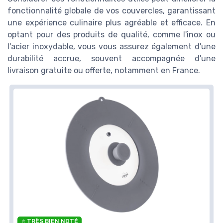
fonctionnalité globale de vos couvercles, garantissant
une expérience culinaire plus agréable et efficace. En
optant pour des produits de qualité, comme l'inox ou
l'acier inoxydable, vous vous assurez également d'une
durabilité accrue, souvent accompagnée d'une
livraison gratuite ou offerte, notamment en France.
⭐ TRÈS BIEN NOTÉ
🔥 POPULAIRE
MAOYONG
Bouchons de Vidange en Silicone Anti-
Odeur
＋
Anti-odeur
pour un environnement frais
＋
Désodorisant
efficace
＋
Joint étanche
pour éviter les fuites
＋
Réutilisable
et durable
＋
Lot de
2 pièces
pratique
★★★★★
★★★★★
4,5/5
—
1837 avis
⭐ TRÈS BIEN NOTÉ