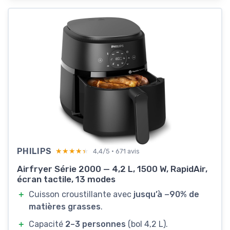
PHILIPS
★★★★★
★★★★★
4,4/5 · 671 avis
Airfryer Série 2000 — 4,2 L, 1500 W, RapidAir,
écran tactile, 13 modes
＋
Cuisson croustillante avec
jusqu’à −90% de
matières grasses
.
＋
Capacité
2–3 personnes
(bol 4,2 L).