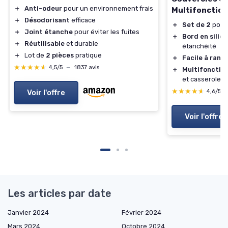
＋
Anti-odeur
pour un environnement frais
Multifonctio
＋
Désodorisant
efficace
＋
Set de 2
pour 
＋
Joint étanche
pour éviter les fuites
＋
Bord en silic
＋
Réutilisable
et durable
étanchéité
＋
Lot de
2 pièces
pratique
＋
Facile à rang
★★★★★
★★★★★
4,5/5
—
1837 avis
＋
Multifonctio
et casseroles
★★★★★
★★★★★
4,6/5
Voir l'offre
Voir l'offre
Les articles par date
Janvier 2024
Février 2024
Mars 2024
Octobre 2024