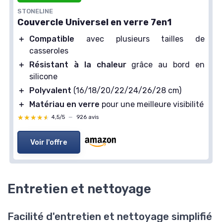
Voir l'offre
STONELINE
Couvercle Universel en verre 7en1
＋
Compatible
avec plusieurs tailles de
casseroles
＋
Résistant à la chaleur
grâce au bord en
silicone
＋
Polyvalent
(16/18/20/22/24/26/28 cm)
＋
Matériau en verre
pour une meilleure visibilité
★★★★★
★★★★★
4,5/5
—
926 avis
Voir l'offre
⭐ TRÈS BIEN NOTÉ
STONELINE
Entretien et nettoyage
Couvercle Universel en verre 7en1
＋
Compatible
avec plusieurs tailles de
Facilité d'entretien et nettoyage simplifié
casseroles