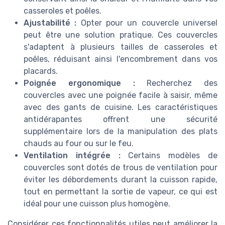
casseroles et poêles.
Ajustabilité :
Opter pour un couvercle universel
peut être une solution pratique. Ces couvercles
🔥 POPULAIRE
s'adaptent à plusieurs tailles de casseroles et
BEPER
poêles, réduisant ainsi l'encombrement dans vos
Couvercle Silicone Alimentaire - 12
placards.
Pièces Colorées
Poignée ergonomique :
Recherchez des
＋
Flexible
et
extensible
couvercles avec une poignée facile à saisir, même
avec des gants de cuisine. Les caractéristiques
＋
Multi-dimensions
pour s'adapter à
antidérapantes offrent une sécurité
différents récipients
supplémentaire lors de la manipulation des plats
＋
Facile à nettoyer
et
réutilisable
chauds au four ou sur le feu.
＋
Écologique
et sans BPA
Ventilation intégrée :
Certains modèles de
★★★★★
★★★★★
4,1/5
—
1116 avis
couvercles sont dotés de trous de ventilation pour
éviter les débordements durant la cuisson rapide,
Voir l'offre
tout en permettant la sortie de vapeur, ce qui est
idéal pour une cuisson plus homogène.
Considérer ces fonctionnalités utiles peut améliorer la