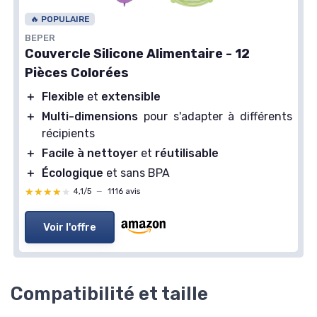
🔥 POPULAIRE
BEPER
Couvercle Silicone Alimentaire - 12
Pièces Colorées
＋
Flexible
et
extensible
＋
Multi-dimensions
pour s'adapter à différents
récipients
＋
Facile à nettoyer
et
réutilisable
＋
Écologique
et sans BPA
★★★★★
★★★★★
4,1/5
—
1116 avis
Voir l'offre
Compatibilité et taille