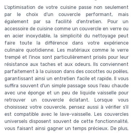
＋
Résistant à la chaleur
grâce au bord en
L'optimisation de votre cuisine passe non seulement
silicone
par le choix d'un couvercle performant, mais
également par sa facilité d'entretien. Pour un
＋
Polyvalent
(16/18/20/22/24/26/28 cm)
accessoire de cuisine comme un couvercle en verre ou
＋
Matériau en verre
pour une meilleure
en acier inoxydable, la simplicité du nettoyage peut
visibilité
faire toute la différence dans votre expérience
★★★★★
★★★★★
4,5/5
—
926 avis
culinaire quotidienne. Les matériaux comme le verre
trempé et l'inox sont particulièrement prisés pour leur
Voir l'offre
résistance aux taches et aux odeurs. Ils conviennent
parfaitement à la cuisson dans des cocottes ou poêles,
garantissant ainsi un entretien facile et rapide. Il vous
suffira souvent d'un simple passage sous l'eau chaude
avec une éponge et un peu de liquide vaisselle pour
retrouver un couvercle éclatant. Lorsque vous
choisissez votre couvercle, pensez aussi à vérifier s'il
est compatible avec le lave-vaisselle. Les couvercles
universels disposent souvent de cette fonctionnalité,
vous faisant ainsi gagner un temps précieux. De plus,