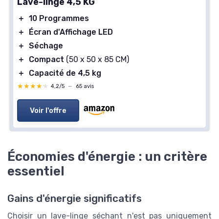
Lave-linge 4,5 KG
＋
10 Programmes
＋
Écran d'Affichage LED
＋
Séchage
＋
Compact
(50 x 50 x 85 CM)
＋
Capacité de 4,5 kg
★★★★★
★★★★★
4,2/5
—
65 avis
Voir l'offre
Économies d'énergie : un critère
essentiel
Gains d'énergie significatifs
Choisir un lave-linge séchant n'est pas uniquement