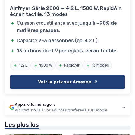
Airfryer Série 2000 — 4,2 L, 1500 W, RapidAir,
écran tactile, 13 modes
＋
Cuisson croustillante avec
jusqu’à −90% de
matières grasses
.
＋
Capacité
2–3 personnes
(bol 4,2 L).
＋
13 options
dont 9 préréglées,
écran tactile
.
＋
4,2 L
＋
1500 W
＋
RapidAir
＋
13 modes
Voir le prix sur Amazon ↗️
Appareils ménagers
Ajoutez-nous à vos sources préférées sur Google
Les plus lus