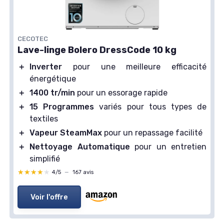
CECOTEC
Lave-linge Bolero DressCode 10 kg
＋
Inverter
pour une meilleure efficacité
énergétique
＋
1400 tr/min
pour un essorage rapide
＋
15 Programmes
variés pour tous types de
textiles
＋
Vapeur SteamMax
pour un repassage facilité
＋
Nettoyage Automatique
pour un entretien
simplifié
★★★★★
★★★★★
4/5
—
167 avis
Voir l'offre