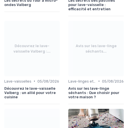
Les secrets du four à micro-
Les secrets des pastilles
ondes Valberg
pour lave-vaisselle :
efficacité et entretien
Découvrez le lave-
Avis sur les lave-linge
vaisselle Valberg :...
séchants...
•
•
Lave-vaisselles
05/08/2026
Lave-linges et Sèche-linges
05/08/2026
Découvrez le lave-vaisselle
Avis sur les lave-linge
Valberg : un allié pour votre
séchants : Que choisir pour
cuisine
votre maison ?