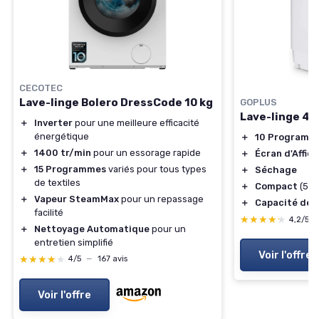
CECOTEC
Lave-linge Bolero DressCode 10 kg
GOPLUS
Lave-linge 4,
＋
Inverter
pour une meilleure efficacité
énergétique
＋
10 Programm
＋
1400 tr/min
pour un essorage rapide
＋
Écran d'Affic
＋
15 Programmes
variés pour tous types
＋
Séchage
de textiles
＋
Compact
(50 
＋
Vapeur SteamMax
pour un repassage
＋
Capacité de 4
facilité
★★★★★
★★★★★
4,2/5
＋
Nettoyage Automatique
pour un
entretien simplifié
Voir l'offre
★★★★★
★★★★★
4/5
—
167 avis
Voir l'offre