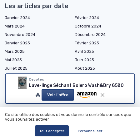
Les articles par date
Janvier 2024
Février 2024
Mars 2024
Octobre 2024
Novembre 2024
Décembre 2024
Janvier 2025
Février 2025
Mars 2025
Avril 2025
Mai 2025
Juin 2025
Juillet 2025
Août 2025
Septembre 2025
Octobre 2025
Cecotec
Lave-linge Séchant Bolero Wash&Dry 8580
Novembre 2025
Décembre 2025
🔥
Janvier 2026
Février 2026
Voir l'offre
Mars 2026
Avril 2026
Mai 2026
Juin 2026
Ce site utilise des cookies et vous donne le contrôle sur ceux que
Juillet 2026
Août 2026
vous souhaitez activer
Tout accepter
Personnaliser