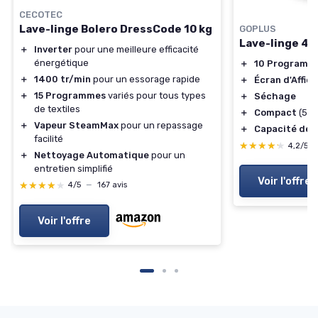
CECOTEC
Lave-linge Bolero DressCode 10 kg
GOPLUS
Lave-linge 4,
＋
Inverter
pour une meilleure efficacité
énergétique
＋
10 Programm
＋
1400 tr/min
pour un essorage rapide
＋
Écran d'Affic
＋
15 Programmes
variés pour tous types
＋
Séchage
de textiles
＋
Compact
(50 
＋
Vapeur SteamMax
pour un repassage
＋
Capacité de 4
facilité
★★★★★
★★★★★
4,2/5
＋
Nettoyage Automatique
pour un
entretien simplifié
Voir l'offre
★★★★★
★★★★★
4/5
—
167 avis
Voir l'offre